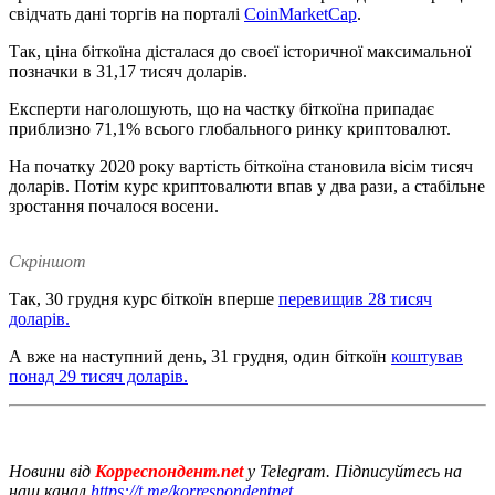
свідчать дані торгів на порталі
CoinMarketCap
.
Так, ціна біткоїна дісталася до своєї історичної максимальної
позначки в 31,17 тисяч доларів.
Експерти наголошують, що на частку біткоїна припадає
приблизно 71,1% всього глобального ринку криптовалют.
На початку 2020 року вартість біткоїна становила вісім тисяч
доларів. Потім курс криптовалюти впав у два рази, а стабільне
зростання почалося восени.
Скріншот
Так, 30 грудня курс біткоїн вперше
перевищив 28 тисяч
доларів.
А вже на наступний день, 31 грудня, один біткоїн
коштував
понад 29 тисяч доларів.
Новини від
Корреспондент.net
у Telegram. Підписуйтесь на
наш канал
https://t.me/korrespondentnet