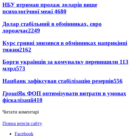
НБУ втримав продаж доларів вище
психологічної межі
4680
Долар стабільний в обмінниках, євро
дорожчає
2249
Курс гривні знизився в обмінниках наприкінці
тижня
2162
Борги українців за комуналку перевищили 113
млрд
573
Нацбанк зафіксував стабілізацію резервів
556
Гроші
Як ФОП оптимізувати витрати в умовах
фіскалізації
410
Читати коментарі
Повна версія сайту
Facebook