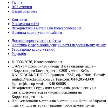
Twitter
RSS-стрічки
E-mail розсилка
Контакти
Реклама на сайті
Використання матеріалів korrespondent.net
Правила користування сайтом
Договір користування сайтом
Політика у сфері конфіденційності і персональних даних
Угода щодо користування
Редакція
© 2000-2026, Korrespondent.net
Суб'єкт у сфері онлайн-медіа Назва онлайн-медіа –
«КореспонденТ.net» Адреса: 02091, місто Київ,
ХАРКІВСЬКЕ ШОСЕ, будинок 172-Б, офіс 208/1 E-mail:
sunlight@mediadim.com.ua
Телефон: 044-205-43-00
Ідентифікатор медіа – R40-06068
Використання будь-яких матеріалів, розміщених на
сайті, дозволяється за умови посилання на
Корреспондент.net.
При копіюванні матеріалів зі сторінки « Новини України
і світу» , для інтернет - видань - обов'язкове пряме