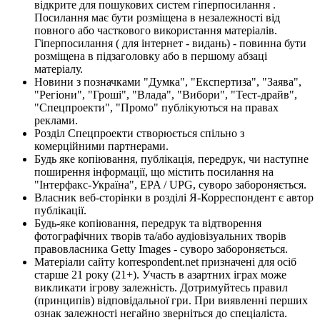
відкрите для пошукових систем гіперпосилання .
Посилання має бути розміщена в незалежності від
повного або часткового використання матеріалів.
Гіперпосилання ( для інтернет - видань) - повинна бути
розміщена в підзаголовку або в першому абзаці
матеріалу.
Новини з позначками "Думка", "Експертиза", "Заява",
"Регіони", "Гроші", "Влада", "Вибори", "Тест-драйв",
"Спецпроекти", "Промо" публікуються на правах
реклами.
Розділ Спецпроекти створюється спільно з
комерційними партнерами.
Будь яке копіювання, публікація, передрук, чи наступне
поширення інформації, що містить посилання на
"Інтерфакс-Україна", EPA / UPG, суворо забороняється.
Власник веб-сторінки в розділі Я-Корреспондент є автор
публікації.
Будь-яке копіювання, передрук та відтворення
фотографічних творів та/або аудіовізуальних творів
правовласника Getty Images - суворо забороняється.
Матеріали сайту korrespondent.net призначені для осіб
старше 21 року (21+). Участь в азартних іграх може
викликати ігрову залежність. Дотримуйтесь правил
(принципів) відповідальної гри. При виявленні перших
ознак залежності негайно зверніться до спеціаліста.