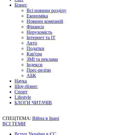
Бізнес
Всі новини розділу
Економіка
Новини компаній
Фінанси
Нерухомість
Інтернет та IT
Авто
Податки
Кар'єра
ЗМІ та реклама
Індекси
Прес-релізи
АБК
Наука
Шоу-бізнес
Спорт
Lifestyle
БЛОГИ ЧИТАЧІВ
СПЕЦТЕМА:
Війна в Ірані
ВСІ ТЕМИ
Вступ України в ЄС