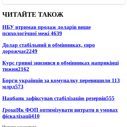
ЧИТАЙТЕ ТАКОЖ
НБУ втримав продаж доларів вище
психологічної межі
4639
Долар стабільний в обмінниках, євро
дорожчає
2249
Курс гривні знизився в обмінниках наприкінці
тижня
2162
Борги українців за комуналку перевищили 113
млрд
573
Нацбанк зафіксував стабілізацію резервів
555
Гроші
Як ФОП оптимізувати витрати в умовах
фіскалізації
410