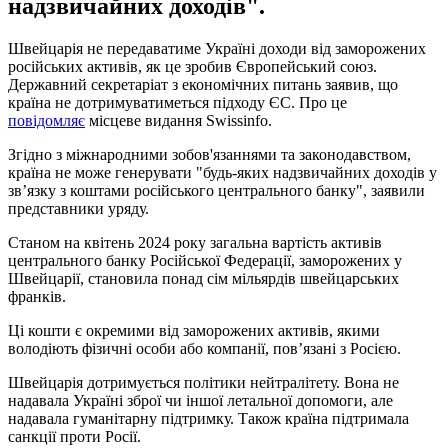
надзвичайних доходів".
Швейцарія не передаватиме Україні доходи від заморожених
російських активів, як це зробив Європейський союз.
Державний секретаріат з економічних питань заявив, що
країна не дотримуватиметься підходу ЄС. Про це
повідомляє
місцеве видання Swissinfo.
Згідно з міжнародними зобов'язаннями та законодавством,
країна не може генерувати "будь-яких надзвичайних доходів у
зв’язку з коштами російського центрального банку", заявили
представники уряду.
Станом на квітень 2024 року загальна вартість активів
центрального банку Російської Федерації, заморожених у
Швейцарії, становила понад сім мільярдів швейцарських
франків.
Ці кошти є окремими від заморожених активів, якими
володіють фізичні особи або компанії, пов’язані з Росією.
Швейцарія дотримується політики нейтралітету. Вона не
надавала Україні зброї чи іншої летальної допомоги, але
надавала гуманітарну підтримку. Також країна підтримала
санкції проти Росії.