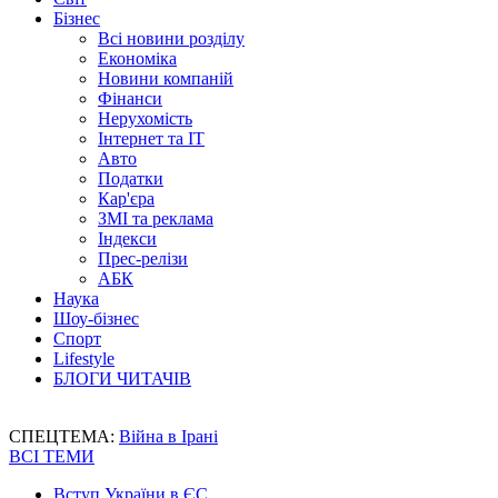
Бізнес
Всі новини розділу
Економіка
Новини компаній
Фінанси
Нерухомість
Інтернет та IT
Авто
Податки
Кар'єра
ЗМІ та реклама
Індекси
Прес-релізи
АБК
Наука
Шоу-бізнес
Спорт
Lifestyle
БЛОГИ ЧИТАЧІВ
СПЕЦТЕМА:
Війна в Ірані
ВСІ ТЕМИ
Вступ України в ЄС