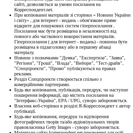
сайті, дозволяється за умови посилання на
Корреспондент.net.
При копіюванні матеріалів зі сторінки « Новини України
і світу» , для інтернет - видань - обов'язкове пряме
відкрите для пошукових систем гіперпосилання .
Посилання має бути розміщена в незалежності від
повного або часткового використання матеріалів.
Гіперпосилання ( для інтернет - видань) - повинна бути
розміщена в підзаголовку або в першому абзаці
матеріалу.
Новини з позначками "Думка", "Експертиза", "Заява",
"Регіони", "Гроші", "Влада", "Вибори", "Тест-драйв",
"Спецпроекти", "Промо" публікуються на правах
реклами.
Розділ Спецпроекти створюється спільно з
комерційними партнерами.
Будь яке копіювання, публікація, передрук, чи наступне
поширення інформації, що містить посилання на
"Інтерфакс-Україна", EPA / UPG, суворо забороняється.
Власник веб-сторінки в розділі Я-Корреспондент є автор
публікації.
Будь-яке копіювання, передрук та відтворення
фотографічних творів та/або аудіовізуальних творів
правовласника Getty Images - суворо забороняється.
Матеріали сайту korrespondent.net призначені для осіб