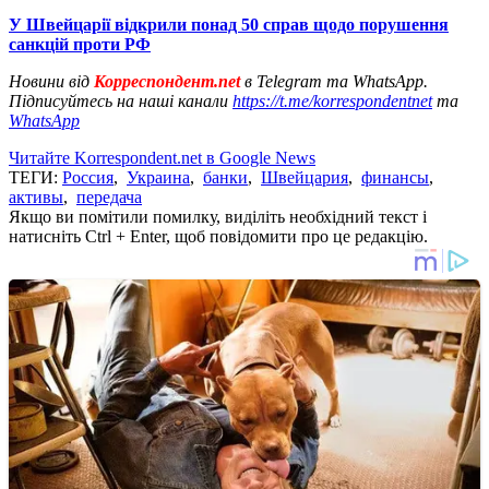
У Швейцарії відкрили понад 50 справ щодо порушення
санкцій проти РФ
Новини від
Корреспондент.net
в Telegram та WhatsApp.
Підписуйтесь на наші канали
https://t.me/korrespondentnet
та
WhatsApp
Читайте Korrespondent.net в Google News
ТЕГИ:
Россия
,
Украина
,
банки
,
Швейцария
,
финансы
,
активы
,
передача
Якщо ви помітили помилку, виділіть необхідний текст і
натисніть Ctrl + Enter, щоб повідомити про це редакцію.