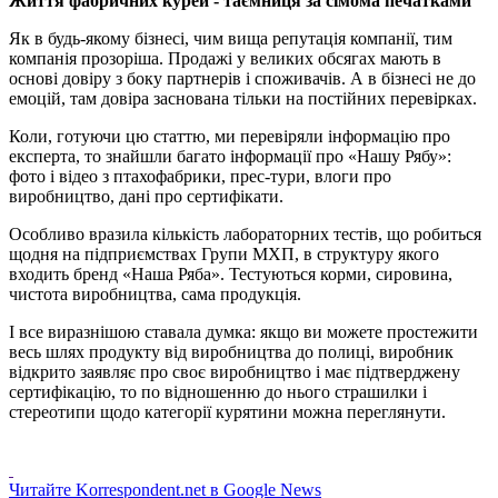
Життя фабричних курей - таємниця за сімома печатками
Як в будь-якому бізнесі, чим вища репутація компанії, тим
компанія прозоріша. Продажі у великих обсягах мають в
основі довіру з боку партнерів і споживачів. А в бізнесі не до
емоцій, там довіра заснована тільки на постійних перевірках.
Коли, готуючи цю статтю, ми перевіряли інформацію про
експерта, то знайшли багато інформації про «Нашу Рябу»:
фото і відео з птахофабрики, прес-тури, влоги про
виробництво, дані про сертифікати.
Особливо вразила кількість лабораторних тестів, що робиться
щодня на підприємствах Групи МХП, в структуру якого
входить бренд «Наша Ряба». Тестуються корми, сировина,
чистота виробництва, сама продукція.
І все виразнішою ставала думка: якщо ви можете простежити
весь шлях продукту від виробництва до полиці, виробник
відкрито заявляє про своє виробництво і має підтверджену
сертифікацію, то по відношенню до нього страшилки і
стереотипи щодо категорії курятини можна переглянути.
Читайте Korrespondent.net в Google News