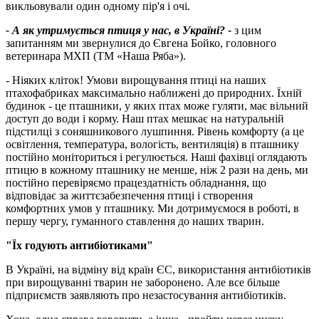
викльовували один одному пір'я і очі.
- А як утримується птиця у нас, в Україні? -
з цим
запитанням ми звернулися до Євгена Бойко, головного
ветеринара МХП (ТМ «Наша Ряба»).
- Ніяких кліток! Умови вирощування птиці на наших
птахофабриках максимально наближені до природних. Їхній
будинок - це пташники, у яких птах може гуляти, має вільний
доступ до води і корму. Наш птах мешкає на натуральній
підстилці з соняшникового лушпиння. Рівень комфорту (а це
освітлення, температура, вологість, вентиляція) в пташнику
постійно моніториться і регулюється. Наші фахівці оглядають
птицю в кожному пташнику не менше, ніж 2 рази на день, ми
постійно перевіряємо працездатність обладнання, що
відповідає за життєзабезпечення птиці і створення
комфортних умов у пташнику. Ми дотримуємося в роботі, в
першу чергу, гуманного ставлення до наших тварин.
"Їх годують антибіотиками"
В Україні, на відміну від країн ЄС, використання антибіотиків
при вирощуванні тварин не заборонено. Але все більше
підприємств заявляють про незастосування антибіотиків.