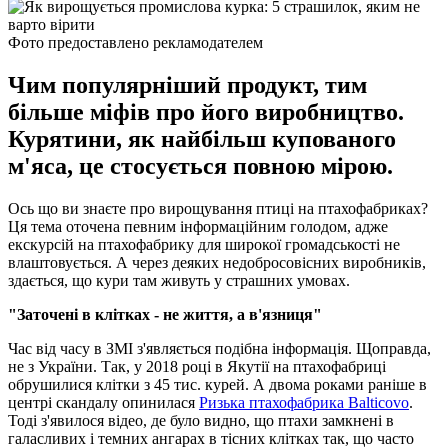
Фото предоставлено рекламодателем
Чим популярніший продукт, тим
більше міфів про його виробництво.
Курятини, як найбільш купованого
м'яса, це стосується повною мірою.
Ось що ви знаєте про вирощування птиці на птахофабриках?
Ця тема оточена певним інформаційним голодом, адже
екскурсій на птахофабрику для широкої громадськості не
влаштовується. А через деяких недобросовісних виробників,
здається, що кури там живуть у страшних умовах.
"Заточені в клітках - не життя, а в'язниця"
Час від часу в ЗМІ з'являється подібна інформація. Щоправда,
не з України. Так, у 2018 році в Якутії на птахофабриці
обрушилися клітки з 45 тис. курей. А двома роками раніше в
центрі скандалу опинилася
Ризька птахофабрика Balticovo
.
Тоді з'явилося відео, де було видно, що птахи замкнені в
галасливих і темних ангарах в тісних клітках так, що часто