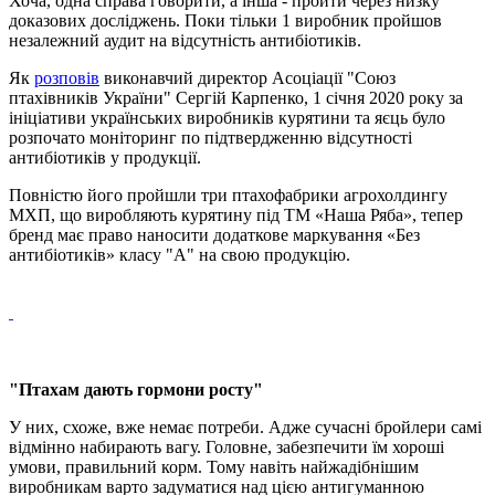
Хоча, одна справа говорити, а інша - пройти через низку
доказових досліджень. Поки тільки 1 виробник пройшов
незалежний аудит на відсутність антибіотиків.
Як
розповів
виконавчий директор Асоціації "Союз
птахівників України" Сергій Карпенко, 1 січня 2020 року за
ініціативи українських виробників курятини та яєць було
розпочато моніторинг по підтвердженню відсутності
антибіотиків у продукції.
Повністю його пройшли три птахофабрики агрохолдингу
МХП, що виробляють курятину під ТМ «Наша Ряба», тепер
бренд має право наносити додаткове маркування «Без
антибіотиків» класу "А" на свою продукцію.
"Птахам дають гормони росту"
У них, схоже, вже немає потреби. Адже сучасні бройлери самі
відмінно набирають вагу. Головне, забезпечити їм хороші
умови, правильний корм. Тому навіть найжадібнішим
виробникам варто задуматися над цією антигуманною