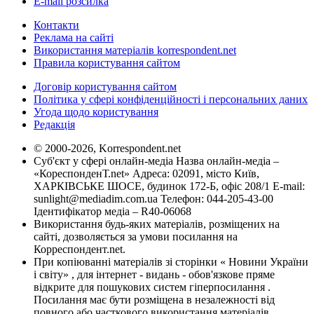
E-mail розсилка
Контакти
Реклама на сайті
Використання матеріалів korrespondent.net
Правила користування сайтом
Договір користування сайтом
Політика у сфері конфіденційності і персональних даних
Угода щодо користування
Редакція
© 2000-2026, Korrespondent.net
Суб'єкт у сфері онлайн-медіа Назва онлайн-медіа –
«КореспонденТ.net» Адреса: 02091, місто Київ,
ХАРКІВСЬКЕ ШОСЕ, будинок 172-Б, офіс 208/1 E-mail:
sunlight@mediadim.com.ua
Телефон: 044-205-43-00
Ідентифікатор медіа – R40-06068
Використання будь-яких матеріалів, розміщених на
сайті, дозволяється за умови посилання на
Корреспондент.net.
При копіюванні матеріалів зі сторінки « Новини України
і світу» , для інтернет - видань - обов'язкове пряме
відкрите для пошукових систем гіперпосилання .
Посилання має бути розміщена в незалежності від
повного або часткового використання матеріалів.