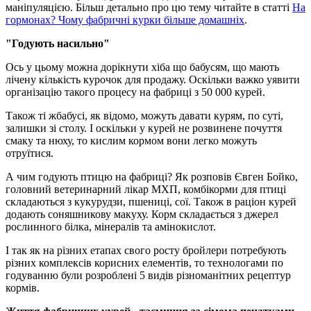
маніпуляцією. Більш детально про цю тему читайте в статті
На
гормонах? Чому фабричні курки більше домашніх
.
"Годують насильно"
Ось у цьому можна дорікнути хіба що бабусям, що мають
лічену кількість курочок для продажу. Оскільки важко уявити
організацію такого процесу на фабриці з 50 000 курей.
Також ті жбабусі, як відомо, можуть давати курям, по суті,
залишки зі столу. І оскільки у курей не розвинене почуття
смаку та нюху, то кислим кормом вони легко можуть
отруїтися.
А чим годують птицю на фабриці? Як розповів Євген Бойко,
головний ветеринарний лікар МХП, комбікорми для птиці
складаються з кукурудзи, пшениці, сої. Також в раціон курей
додають соняшникову макуху. Корм складається з джерел
рослинного білка, мінералів та амінокислот.
І так як на різних етапах свого росту бройлери потребують
різних комплексів корисних елементів, то технологами по
годуванню були розроблені 5 видів різноманітних рецептур
кормів.