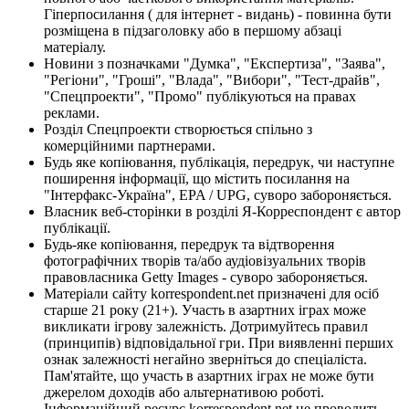
Гіперпосилання ( для інтернет - видань) - повинна бути
розміщена в підзаголовку або в першому абзаці
матеріалу.
Новини з позначками "Думка", "Експертиза", "Заява",
"Регіони", "Гроші", "Влада", "Вибори", "Тест-драйв",
"Спецпроекти", "Промо" публікуються на правах
реклами.
Розділ Спецпроекти створюється спільно з
комерційними партнерами.
Будь яке копіювання, публікація, передрук, чи наступне
поширення інформації, що містить посилання на
"Інтерфакс-Україна", EPA / UPG, суворо забороняється.
Власник веб-сторінки в розділі Я-Корреспондент є автор
публікації.
Будь-яке копіювання, передрук та відтворення
фотографічних творів та/або аудіовізуальних творів
правовласника Getty Images - суворо забороняється.
Матеріали сайту korrespondent.net призначені для осіб
старше 21 року (21+). Участь в азартних іграх може
викликати ігрову залежність. Дотримуйтесь правил
(принципів) відповідальної гри. При виявленні перших
ознак залежності негайно зверніться до спеціаліста.
Пам'ятайте, що участь в азартних іграх не може бути
джерелом доходів або альтернативою роботі.
Інформаційний ресурс korrespondent.net не проводить