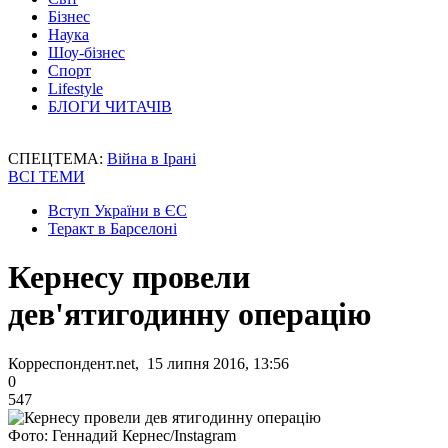
Бізнес
Наука
Шоу-бізнес
Спорт
Lifestyle
БЛОГИ ЧИТАЧІВ
СПЕЦТЕМА:
Війна в Ірані
ВСІ ТЕМИ
Вступ України в ЄС
Теракт в Барселоні
Кернесу провели
дев'ятигодинну операцію
Корреспондент.net, 15 липня 2016, 13:56
0
547
Фото: Геннадий Кернес/Instagram