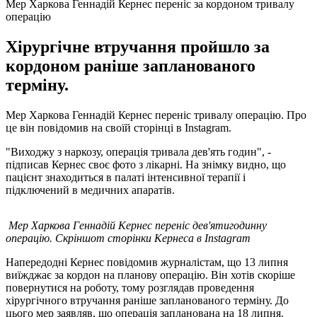
Мер Харкова Геннадій Кернес переніс за кордоном тривалу
операцію
Хірургічне втручання пройшло за
кордоном раніше запланованого
терміну.
Мер Харкова Геннадій Кернес переніс тривалу операцію. Про
це він повідомив на своїй сторінці в Instagram.
"Виходжу з наркозу, операція тривала дев'ять годин", -
підписав Кернес своє фото з лікарні. На знімку видно, що
пацієнт знаходиться в палаті інтенсивної терапії і
підключений в медичних апаратів.
Мер Харкова Геннадій Кернес переніс дев'ятигодинну
операцію. Скріншот сторінки Кернеса в Instagram
Напередодні Кернес повідомив журналістам, що 13 липня
виїжджає за кордон на планову операцію. Він хотів скоріше
повернутися на роботу, тому розглядав проведення
хірургічного втручання раніше запланованого терміну. До
цього мер заявляв, що операція запланована на 18 липня.