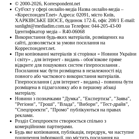
© 2000-2026, Korrespondent.net
Суб'єкт у сфері онлайн-медіа Назва онлайн-медіа –
«КореспонденТ.net» Адреса: 02091, місто Київ,
ХАРКІВСЬКЕ ШОСЕ, будинок 172-Б, офіс 208/1 E-mail:
sunlight@mediadim.com.ua
Телефон: 044-205-43-00
Ідентифікатор медіа – R40-06068
Використання будь-яких матеріалів, розміщених на
сайті, дозволяється за умови посилання на
Корреспондент.net.
При копіюванні матеріалів зі сторінки « Новини України
і світу» , для інтернет - видань - обов'язкове пряме
відкрите для пошукових систем гіперпосилання .
Посилання має бути розміщена в незалежності від
повного або часткового використання матеріалів.
Гіперпосилання ( для інтернет - видань) - повинна бути
розміщена в підзаголовку або в першому абзаці
матеріалу.
Новини з позначками "Думка", "Експертиза", "Заява",
"Регіони", "Гроші", "Влада", "Вибори", "Тест-драйв",
"Спецпроекти", "Промо" публікуються на правах
реклами.
Розділ Спецпроекти створюється спільно з
комерційними партнерами.
Будь яке копіювання, публікація, передрук, чи наступне
поширення інформації, що містить посилання на