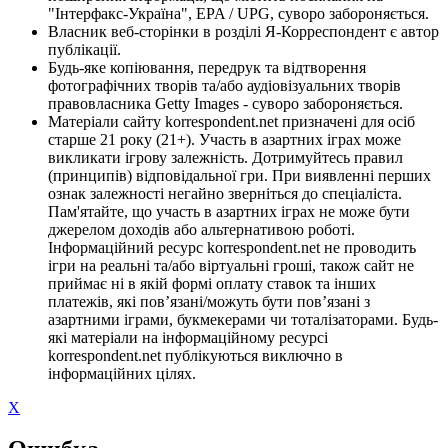
"Інтерфакс-Україна", EPA / UPG, суворо забороняється.
Власник веб-сторінки в розділі Я-Корреспондент є автор
публікації.
Будь-яке копіювання, передрук та відтворення
фотографічних творів та/або аудіовізуальних творів
правовласника Getty Images - суворо забороняється.
Матеріали сайту korrespondent.net призначені для осіб
старше 21 року (21+). Участь в азартних іграх може
викликати ігрову залежність. Дотримуйтесь правил
(принципів) відповідальної гри. При виявленні перших
ознак залежності негайно зверніться до спеціаліста.
Пам'ятайте, що участь в азартних іграх не може бути
джерелом доходів або альтернативою роботі.
Інформаційний ресурс korrespondent.net не проводить
ігри на реальні та/або віртуальні гроші, також сайт не
приймає ні в якій формі оплату ставок та інших
платежів, які пов’язані/можуть бути пов’язані з
азартними іграми, букмекерами чи тоталізаторами. Будь-
які матеріали на інформаційному ресурсі
korrespondent.net публікуються виключно в
інформаційних цілях.
X