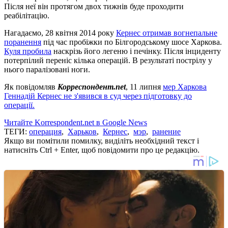
Після неї він протягом двох тижнів буде проходити
реабілітацію.
Нагадаємо, 28 квітня 2014 року
Кернес отримав вогнепальне
поранення
під час пробіжки по Білгородському шосе Харкова.
Куля пробила
наскрізь його легеню і печінку. Після інциденту
потерпілий переніс кілька операцій. В результаті пострілу у
нього паралізовані ноги.
Як повідомляв
Корреспондент.net
, 11 липня
мер Харкова
Геннадій Кернес не з'явився в суд через підготовку до
операції.
Читайте Korrespondent.net в Google News
ТЕГИ:
операция
,
Харьков
,
Кернес
,
мэр
,
ранение
Якщо ви помітили помилку, виділіть необхідний текст і
натисніть Ctrl + Enter, щоб повідомити про це редакцію.