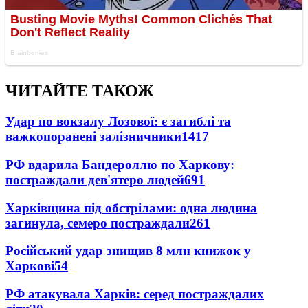
ЧИТАЙТЕ ТАКОЖ
Удар по вокзалу Лозової: є загиблі та
важкопоранені залізничники
1417
РФ вдарила Бандероллю по Харкову:
постраждали дев'ятеро людей
691
Харківщина під обстрілами: одна людина
загинула, семеро постраждали
261
Російський удар знищив 8 млн книжок у
Харкові
54
РФ атакувала Харків: серед постраждалих