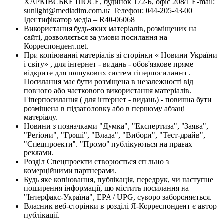
ХАРКІВСЬКЕ ШОСЕ, будинок 172-Б, офіс 208/1 E-mail:
sunlight@mediadim.com.ua
Телефон: 044-205-43-00
Ідентифікатор медіа – R40-06068
Використання будь-яких матеріалів, розміщених на
сайті, дозволяється за умови посилання на
Корреспондент.net.
При копіюванні матеріалів зі сторінки « Новини України
і світу» , для інтернет - видань - обов'язкове пряме
відкрите для пошукових систем гіперпосилання .
Посилання має бути розміщена в незалежності від
повного або часткового використання матеріалів.
Гіперпосилання ( для інтернет - видань) - повинна бути
розміщена в підзаголовку або в першому абзаці
матеріалу.
Новини з позначками "Думка", "Експертиза", "Заява",
"Регіони", "Гроші", "Влада", "Вибори", "Тест-драйв",
"Спецпроекти", "Промо" публікуються на правах
реклами.
Розділ Спецпроекти створюється спільно з
комерційними партнерами.
Будь яке копіювання, публікація, передрук, чи наступне
поширення інформації, що містить посилання на
"Інтерфакс-Україна", EPA / UPG, суворо забороняється.
Власник веб-сторінки в розділі Я-Корреспондент є автор
публікації.