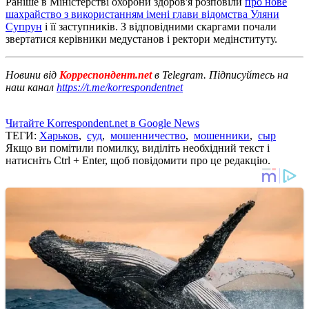
Раніше в Міністерстві охорони здоров'я розповіли
про нове
шахрайство з використанням імені глави відомства Уляни
Супрун
і її заступників. З відповідними скаргами почали
звертатися керівники медустанов і ректори медінституту.
Новини від
Корреспондент.net
в Telegram. Підписуйтесь на
наш канал
https://t.me/korrespondentnet
Читайте Korrespondent.net в Google News
ТЕГИ:
Харьков
,
суд
,
мошенничество
,
мошенники
,
сыр
Якщо ви помітили помилку, виділіть необхідний текст і
натисніть Ctrl + Enter, щоб повідомити про це редакцію.