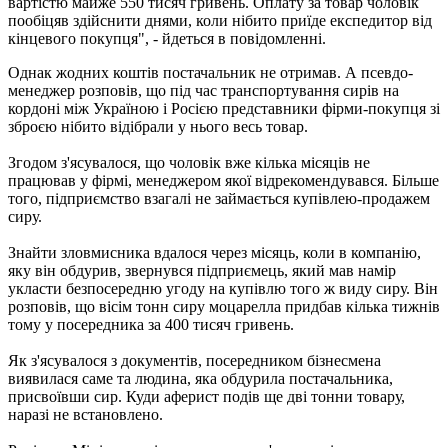
вартістю майже 550 тисяч гривень. Оплату за товар чоловік
пообіцяв здійснити днями, коли нібито приїде експедитор від
кінцевого покупця", - йдеться в повідомленні.
Однак жодних коштів постачальник не отримав. А псевдо-
менеджер розповів, що під час транспортування сирів на
кордоні між Україною і Росією представники фірми-покупця зі
зброєю нібито відібрали у нього весь товар.
Згодом з'ясувалося, що чоловік вже кілька місяців не
працював у фірмі, менеджером якої відрекомендувався. Більше
того, підприємство взагалі не займається купівлею-продажем
сиру.
Знайти зловмисника вдалося через місяць, коли в компанію,
яку він обдурив, звернувся підприємець, який мав намір
укласти безпосередню угоду на купівлю того ж виду сиру. Він
розповів, що вісім тонн сиру моцарелла придбав кілька тижнів
тому у посередника за 400 тисяч гривень.
Як з'ясувалося з документів, посередником бізнесмена
виявилася саме та людина, яка обдурила постачальника,
присвоївши сир. Куди аферист подів ще дві тонни товару,
наразі не встановлено.