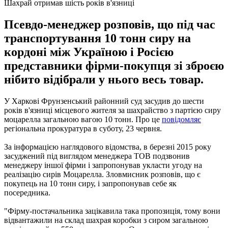
Шахрай отримав шість років в'язниці
Псевдо-менеджер розповів, що під час
транспортування 10 тонн сиру на
кордоні між Україною і Росією
представники фірми-покупця зі зброєю
нібито відібрали у нього весь товар.
У Харкові Фрунзенський районний суд засудив до шести
років в'язниці місцевого жителя за шахрайство з партією сиру
моцарелла загальною вагою 10 тонн. Про це
повідомляє
регіональна прокуратура в суботу, 23 червня.
За інформацією наглядового відомства, в березні 2015 року
засуджений під виглядом менеджера ТОВ подзвонив
менеджеру іншої фірми і запропонував укласти угоду на
реалізацію сирів Моцарелла. Зловмисник розповів, що є
покупець на 10 тонн сиру, і запропонував себе як
посередника.
"Фірму-постачальника зацікавила така пропозиція, тому вони
відвантажили на склад шахрая коробки з сиром загальною