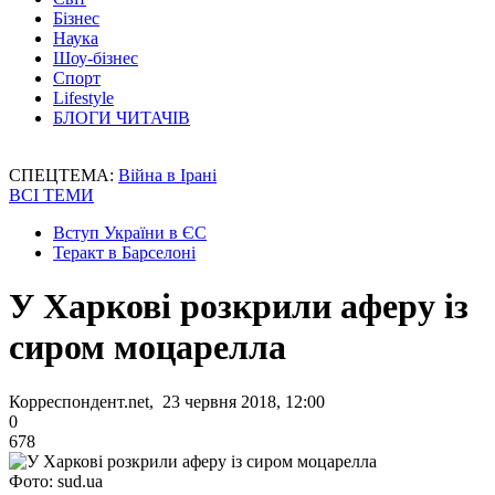
Бізнес
Наука
Шоу-бізнес
Спорт
Lifestyle
БЛОГИ ЧИТАЧІВ
СПЕЦТЕМА:
Війна в Ірані
ВСІ ТЕМИ
Вступ України в ЄС
Теракт в Барселоні
У Харкові розкрили аферу із
сиром моцарелла
Корреспондент.net, 23 червня 2018, 12:00
0
678
Фото: sud.ua