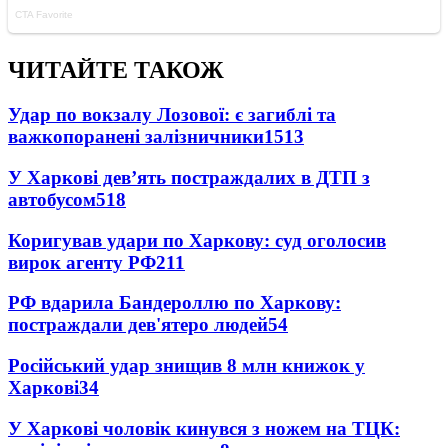
ЧИТАЙТЕ ТАКОЖ
Удар по вокзалу Лозової: є загиблі та
важкопоранені залізничники
1513
У Харкові дев’ять постраждалих в ДТП з
автобусом
518
Коригував удари по Харкову: суд оголосив
вирок агенту РФ
211
РФ вдарила Бандероллю по Харкову:
постраждали дев'ятеро людей
54
Російський удар знищив 8 млн книжок у
Харкові
34
У Харкові чоловік кинувся з ножем на ТЦК: