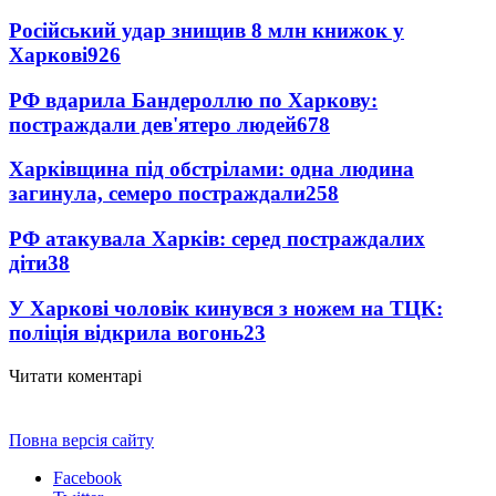
Російський удар знищив 8 млн книжок у
Харкові
926
РФ вдарила Бандероллю по Харкову:
постраждали дев'ятеро людей
678
Харківщина під обстрілами: одна людина
загинула, семеро постраждали
258
РФ атакувала Харків: серед постраждалих
діти
38
У Харкові чоловік кинувся з ножем на ТЦК:
поліція відкрила вогонь
23
Читати коментарі
Повна версія сайту
Facebook