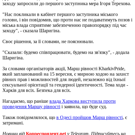
заходу запросили до першого заступника мера Ігоря Терехова.
"Нас покликали в кабінет першого заступника міського
голови, і він повідомив, що проти нас не подаватимуть позов і
міська влада сприятиме забезпеченню правопорядку під час
заходу", - сказала Шаригіна.
Своє рішення, за її словами, не пояснювали.
"Сказали: будемо співпрацювати, будемо на зв'язку", - додала
Шаригіна.
За словами організаторів акції, Марш рівності KharkivPride,
який запланований на 15 вересня, є мирною ходою на захист
рівних прав і можливостей для людей, незалежно від їхньої
сексуальної орієнтації та гендерної ідентичності. Тема ходи -
Харків для всіх. Безпека для всіх.
Нагадаємо, що раніше
влада Харкова виступила проти
проведення Маршу рівності
і заявила, що буде суд.
Також повідомлялося, що
в Одесі пройшов Марш рівності
, є
затримані.
Новини від
Корреспондент.net
у Telegram. Підписуйтесь на