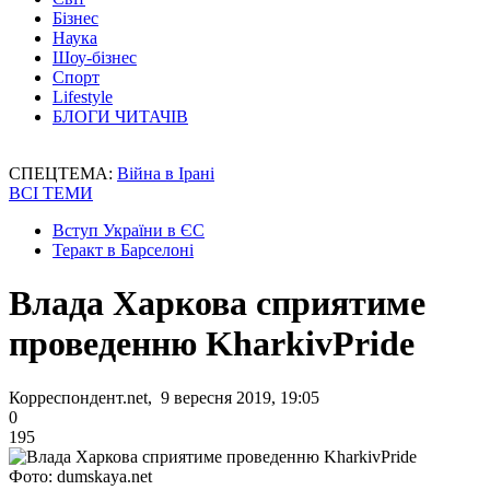
Бізнес
Наука
Шоу-бізнес
Спорт
Lifestyle
БЛОГИ ЧИТАЧІВ
СПЕЦТЕМА:
Війна в Ірані
ВСІ ТЕМИ
Вступ України в ЄС
Теракт в Барселоні
Влада Харкова сприятиме
проведенню KharkivPride
Корреспондент.net, 9 вересня 2019, 19:05
0
195
Фото: dumskaya.net