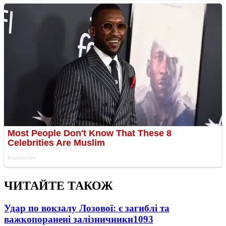
ЧИТАЙТЕ ТАКОЖ
Удар по вокзалу Лозової: є загиблі та
важкопоранені залізничники
1093