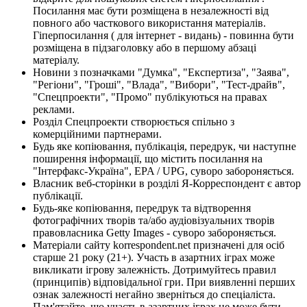
Посилання має бути розміщена в незалежності від
повного або часткового використання матеріалів.
Гіперпосилання ( для інтернет - видань) - повинна бути
розміщена в підзаголовку або в першому абзаці
матеріалу.
Новини з позначками "Думка", "Експертиза", "Заява",
"Регіони", "Гроші", "Влада", "Вибори", "Тест-драйв",
"Спецпроекти", "Промо" публікуються на правах
реклами.
Розділ Спецпроекти створюється спільно з
комерційними партнерами.
Будь яке копіювання, публікація, передрук, чи наступне
поширення інформації, що містить посилання на
"Інтерфакс-Україна", EPA / UPG, суворо забороняється.
Власник веб-сторінки в розділі Я-Корреспондент є автор
публікації.
Будь-яке копіювання, передрук та відтворення
фотографічних творів та/або аудіовізуальних творів
правовласника Getty Images - суворо забороняється.
Матеріали сайту korrespondent.net призначені для осіб
старше 21 року (21+). Участь в азартних іграх може
викликати ігрову залежність. Дотримуйтесь правил
(принципів) відповідальної гри. При виявленні перших
ознак залежності негайно зверніться до спеціаліста.
Пам'ятайте, що участь в азартних іграх не може бути