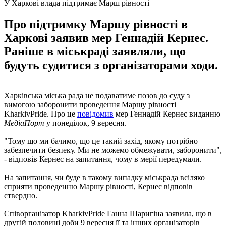
У Харкові влада підтримає Марш рівності
Про підтримку Маршу рівності в
Харкові заявив мер Геннадій Кернес.
Раніше в міськраді заявляли, що
будуть судитися з організаторами ходи.
Харківська міська рада не подаватиме позов до суду з
вимогою заборонити проведення Маршу рівності
KharkivPride. Про це
повідомив
мер Геннадій Кернес виданню
МедіаПорт
у понеділок, 9 вересня.
"Тому що ми бачимо, що це такий захід, якому потрібно
забезпечити безпеку. Ми не можемо обмежувати, заборонити",
- відповів Кернес на запитання, чому в мерії передумали.
На запитання, чи буде в такому випадку міськрада всіляко
сприяти проведенню Маршу рівності, Кернес відповів
ствердно.
Співорганізатор KharkivPride Ганна Шаригіна заявила, що в
другій половині доби 9 вересня її та інших організаторів