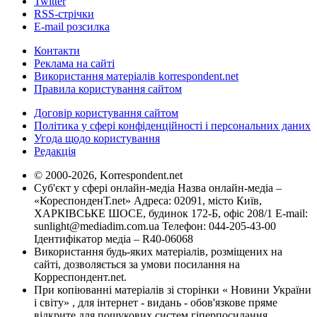
Twitter
RSS-стрічки
E-mail розсилка
Контакти
Реклама на сайті
Використання матеріалів korrespondent.net
Правила користування сайтом
Договір користування сайтом
Політика у сфері конфіденційності і персональних даних
Угода щодо користування
Редакція
© 2000-2026, Korrespondent.net
Суб'єкт у сфері онлайн-медіа Назва онлайн-медіа –
«КореспонденТ.net» Адреса: 02091, місто Київ,
ХАРКІВСЬКЕ ШОСЕ, будинок 172-Б, офіс 208/1 E-mail:
sunlight@mediadim.com.ua
Телефон: 044-205-43-00
Ідентифікатор медіа – R40-06068
Використання будь-яких матеріалів, розміщених на
сайті, дозволяється за умови посилання на
Корреспондент.net.
При копіюванні матеріалів зі сторінки « Новини України
і світу» , для інтернет - видань - обов'язкове пряме
відкрите для пошукових систем гіперпосилання .