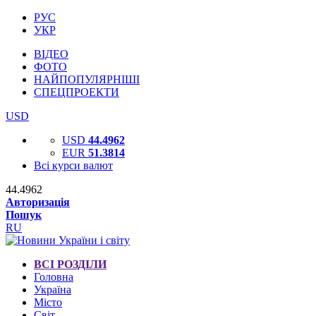
РУС
УКР
ВІДЕО
ФОТО
НАЙПОПУЛЯРНІШІ
СПЕЦПРОЕКТИ
USD
USD
44.4962
EUR
51.3814
Всі курси валют
44.4962
Авторизація
Пошук
RU
ВСІ РОЗДІЛИ
Головна
Україна
Місто
Світ