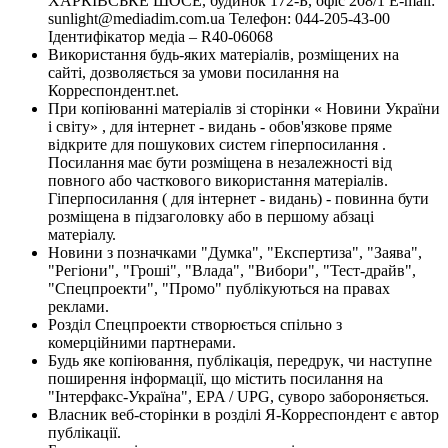
ХАРКІВСЬКЕ ШОСЕ, будинок 172-Б, офіс 208/1 E-mail:
sunlight@mediadim.com.ua
Телефон: 044-205-43-00
Ідентифікатор медіа – R40-06068
Використання будь-яких матеріалів, розміщених на
сайті, дозволяється за умови посилання на
Корреспондент.net.
При копіюванні матеріалів зі сторінки « Новини України
і світу» , для інтернет - видань - обов'язкове пряме
відкрите для пошукових систем гіперпосилання .
Посилання має бути розміщена в незалежності від
повного або часткового використання матеріалів.
Гіперпосилання ( для інтернет - видань) - повинна бути
розміщена в підзаголовку або в першому абзаці
матеріалу.
Новини з позначками "Думка", "Експертиза", "Заява",
"Регіони", "Гроші", "Влада", "Вибори", "Тест-драйв",
"Спецпроекти", "Промо" публікуються на правах
реклами.
Розділ Спецпроекти створюється спільно з
комерційними партнерами.
Будь яке копіювання, публікація, передрук, чи наступне
поширення інформації, що містить посилання на
"Інтерфакс-Україна", EPA / UPG, суворо забороняється.
Власник веб-сторінки в розділі Я-Корреспондент є автор
публікації.