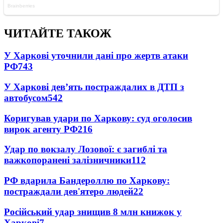
ЧИТАЙТЕ ТАКОЖ
У Харкові уточнили дані про жертв атаки
РФ
743
У Харкові дев’ять постраждалих в ДТП з
автобусом
542
Коригував удари по Харкову: суд оголосив
вирок агенту РФ
216
Удар по вокзалу Лозової: є загиблі та
важкопоранені залізничники
112
РФ вдарила Бандероллю по Харкову:
постраждали дев'ятеро людей
22
Російський удар знищив 8 млн книжок у
Харкові
7