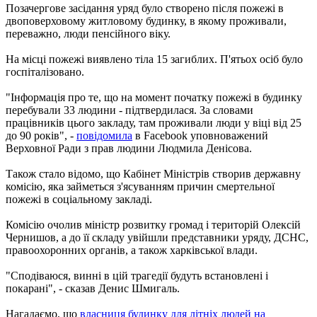
Позачергове засідання уряд було створено після пожежі в
двоповерховому житловому будинку, в якому проживали,
переважно, люди пенсійного віку.
На місці пожежі виявлено тіла 15 загиблих. П'ятьох осіб було
госпіталізовано.
"Інформація про те, що на момент початку пожежі в будинку
перебували 33 людини - підтвердилася. За словами
працівників цього закладу, там проживали люди у віці від 25
до 90 років", -
повідомила
в Facebook уповноважений
Верховної Ради з прав людини Людмила Денісова.
Також стало відомо, що Кабінет Міністрів створив державну
комісію, яка займеться з'ясуванням причин смертельної
пожежі в соціальному закладі.
Комісію очолив міністр розвитку громад і територій Олексій
Чернишов, а до її складу увійшли представники уряду, ДСНС,
правоохоронних органів, а також харківської влади.
"Сподіваюся, винні в цій трагедії будуть встановлені і
покарані", - сказав Денис Шмигаль.
Нагадаємо, що
власниця будинку для літніх людей на