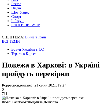
Бізнес
Наука
Шоу-бізнес
Спорт
Lifestyle
БЛОГИ ЧИТАЧІВ
СПЕЦТЕМА:
Війна в Ірані
ВСІ ТЕМИ
Вступ України в ЄС
Теракт в Барселоні
Пожежа в Харкові: в Україні
пройдуть перевірки
Корреспондент.net, 21 січня 2021, 19:27
0
711
Фото: Facebook/Людмила Денісова