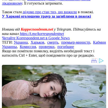
лікарняному
. Її готуються затримати.
Також стало
відомо про стан тих, що вижили
в пожежі.
У Харкові оголошено траур за загиблими в пожежі
Новини від
Корреспондент.net
у Telegram. Підписуйтесь на
наш канал
https://t.me/korrespondentnet
Читайте Korrespondent.net в Google News
ТЕГИ:
Украина
,
Харьков
,
смерть
,
премьер-министр
,
Кабмин
Украины
,
Комиссия
,
проверки
,
погибшие
Якщо ви помітили помилку, виділіть необхідний текст і
натисніть Ctrl + Enter, щоб повідомити про це редакцію.