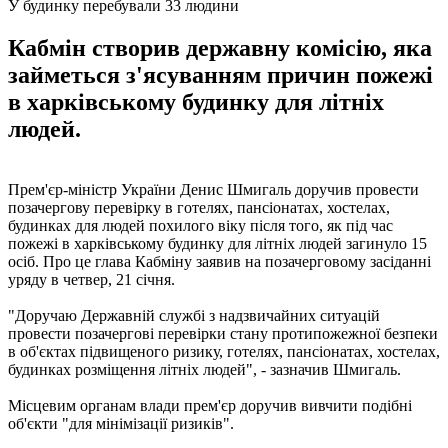
У будинку перебували 33 людини
Кабмін створив державну комісію, яка
займеться з'ясуванням причин пожежі
в харківському будинку для літніх
людей.
Прем'єр-міністр України Денис Шмигаль доручив провести
позачергову перевірку в готелях, пансіонатах, хостелах,
будинках для людей похилого віку після того, як під час
пожежі в харківському будинку для літніх людей загинуло 15
осіб. Про це глава Кабміну заявив на позачерговому засіданні
уряду в четвер, 21 січня.
"Доручаю Державній службі з надзвичайних ситуацій
провести позачергові перевірки стану протипожежної безпеки
в об'єктах підвищеного ризику, готелях, пансіонатах, хостелах,
будинках розміщення літніх людей", - зазначив Шмигаль.
Місцевим органам влади прем'єр доручив вивчити подібні
об'єкти "для мінімізації ризиків".