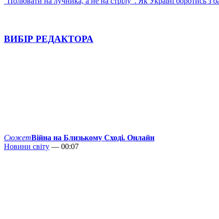
"Полювати на лучника, а не на стрілу". Як Україні боротись з 
ВИБІР РЕДАКТОРА
Сюжет
Війна на Близькому Сході. Онлайн
Новини світу
— 00:07