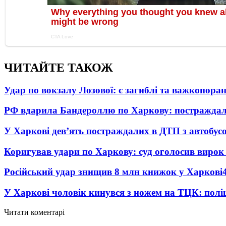
ЧИТАЙТЕ ТАКОЖ
Удар по вокзалу Лозової: є загиблі та важкопора
РФ вдарила Бандероллю по Харкову: постраждал
У Харкові дев’ять постраждалих в ДТП з автобус
Коригував удари по Харкову: суд оголосив вирок
Російський удар знищив 8 млн книжок у Харкові
У Харкові чоловік кинувся з ножем на ТЦК: полі
Читати коментарі