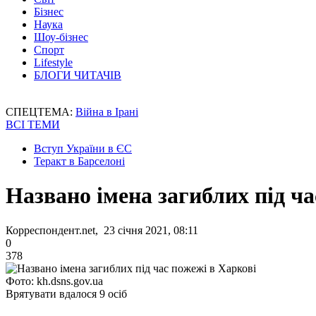
Бізнес
Наука
Шоу-бізнес
Спорт
Lifestyle
БЛОГИ ЧИТАЧІВ
СПЕЦТЕМА:
Війна в Ірані
ВСІ ТЕМИ
Вступ України в ЄС
Теракт в Барселоні
Названо імена загиблих під ча
Корреспондент.net, 23 січня 2021, 08:11
0
378
Фото: kh.dsns.gov.ua
Врятувати вдалося 9 осіб