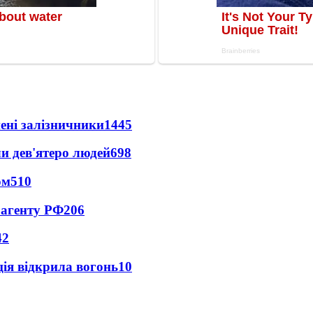
нені залізничники
1445
и дев'ятеро людей
698
ом
510
 агенту РФ
206
42
ція відкрила вогонь
10