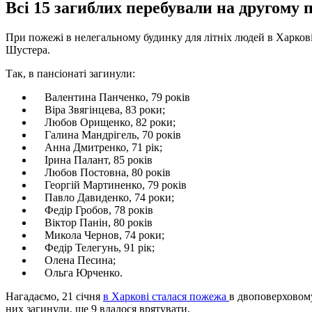
Всі 15 загиблих перебували на другому п
При пожежі в нелегальному будинку для літніх людей в Харкові 
Шустера.
Так, в пансіонаті загинули:
Валентина Панченко, 79 років
Віра Звягінцева, 83 роки;
Любов Орищенко, 82 роки;
Галина Мандрігель, 70 років
Анна Дмитренко, 71 рік;
Ірина Палант, 85 років
Любов Постовна, 80 років
Георгій Мартиненко, 79 років
Павло Давиденко, 74 роки;
Федір Гробов, 78 років
Віктор Панін, 80 років
Микола Чернов, 74 роки;
Федір Телегунь, 91 рік;
Олена Песина;
Ольга Юрченко.
Нагадаємо, 21 січня
в Харкові сталася пожежа
в двоповерховому
них загинули, ще 9 вдалося врятувати.