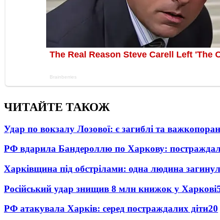
ЧИТАЙТЕ ТАКОЖ
Удар по вокзалу Лозової: є загиблі та важкопора
РФ вдарила Бандероллю по Харкову: постраждал
Харківщина під обстрілами: одна людина загинул
Російський удар знищив 8 млн книжок у Харкові
РФ атакувала Харків: серед постраждалих діти
20