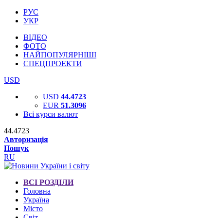
РУС
УКР
ВІДЕО
ФОТО
НАЙПОПУЛЯРНІШІ
СПЕЦПРОЕКТИ
USD
USD
44.4723
EUR
51.3096
Всі курси валют
44.4723
Авторизація
Пошук
RU
ВСІ РОЗДІЛИ
Головна
Україна
Місто
Світ