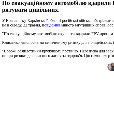
По евакуаційному автомобілю вдарили FP
рятувати цивільних.
У Вовчанську Харківської області російські війська обстріляли
це в середу, 22 травня, п
овідомив
міністр внутрішніх справ Іго
"По евакуаційному автомобілю окупанти вдарили FPV-дроном. У 
Клименко наголосив на величезному ризику для поліцейських і
"Ворожі безпілотники кружляють постійно. Небезпека для еваку
попри ризики для власного життя та здоровʼя. Цю самопожертву