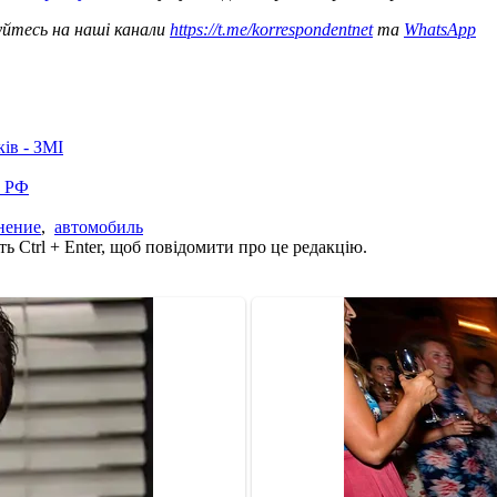
уйтесь на наші канали
https://t.me/korrespondentnet
та
WhatsApp
ків - ЗМІ
в РФ
нение
,
автомобиль
ь Ctrl + Enter, щоб повідомити про це редакцію.