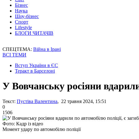
Бізнес
Наука
Шоу-бізнес
Спорт
Lifestyle
БЛОГИ ЧИТАЧІВ
СПЕЦТЕМА:
Війна в Ірані
ВСІ ТЕМИ
Вступ України в ЄС
Теракт в Барселоні
У Вовчанську росіяни вдарили 
Текст:
Пустіва Валентина
, 22 травня 2024, 15:51
0
1506
Фото: Кадр із відео
Момент удару по автомобілю поліції