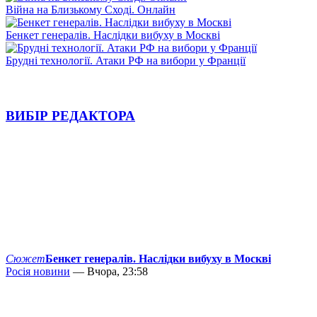
Війна на Близькому Сході. Онлайн
Бенкет генералів. Наслідки вибуху в Москві
Брудні технології. Атаки РФ на вибори у Франції
ВИБІР РЕДАКТОРА
Сюжет
Бенкет генералів. Наслідки вибуху в Москві
Росія новини
— Вчора, 23:58