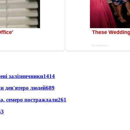
нені залізничники
1414
и дев'ятеро людей
689
а, семеро постраждали
261
53