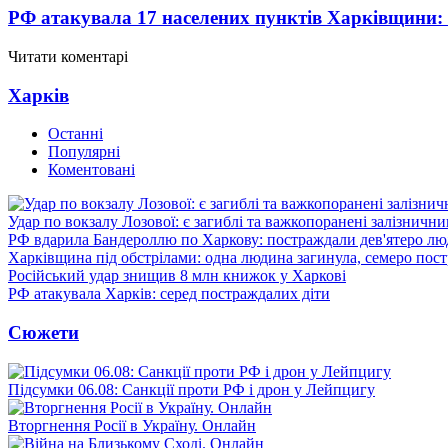
РФ атакувала 17 населених пунктів Харківщини:
Читати коментарі
Харків
Останні
Популярні
Коментовані
Удар по вокзалу Лозової: є загиблі та важкопоранені залізничн
РФ вдарила Бандероллю по Харкову: постраждали дев'ятеро лю
Харківщина під обстрілами: одна людина загинула, семеро пос
Російський удар знищив 8 млн книжок у Харкові
РФ атакувала Харків: серед постраждалих діти
Сюжети
Підсумки 06.08: Санкції проти РФ і дрон у Лейпцигу
Вторгнення Росії в Україну. Онлайн