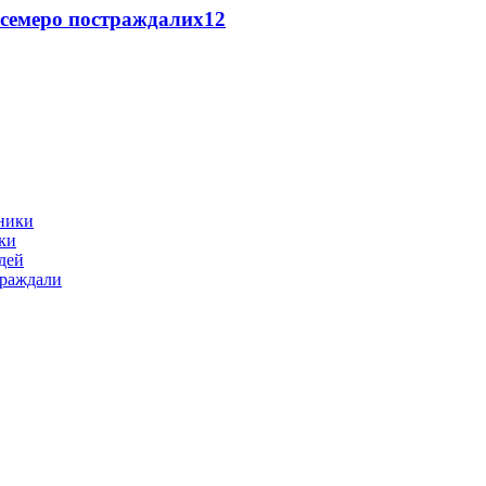
 семеро постраждалих
12
ики
дей
траждали