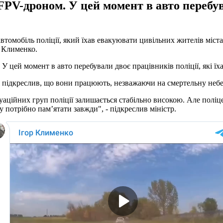
V-дроном. У цей момент в авто перебува
 автомобіль поліції, який їхав евакуювати цивільних жителів міс
р Клименко.
цей момент в авто перебували двоє працівників поліції, які їхал
 підкреслив, що вони працюють, незважаючи на смертельну небе
аційних груп поліції залишається стабільно високою. Але поліц
 потрібно памʼятати завжди", - підкреслив міністр.