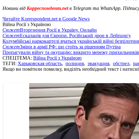
Новини від
Корреспондент.net
в Telegram та WhatsApp. Підпис
Читайте Korrespondent.net в Google News
Війна Росії з Україною
Сюжет
Вторгнення Росії в Україну. Онлайн
Сюжет
Ескалація для Європи. Російський дрон в Лейпцигу
Колумбійські наркокартелі вчаться українській війні безпілотни
Сюжет
Зміни в армії РФ: що стоїть за рішенням Путіна
Пропагували війну та окупацію: викрито мережу прихильникі
СПЕЦТЕМА:
Війна Росії з Україною
ТЕГИ:
Харьковская область
,
полиция
,
эвакуация
,
обстрел
,
ра
Якщо ви помітили помилку, виділіть необхідний текст і натисніт