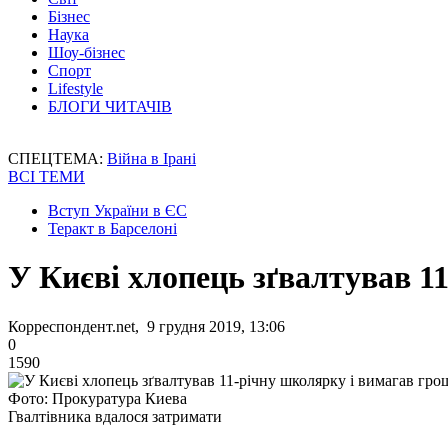
Бізнес
Наука
Шоу-бізнес
Спорт
Lifestyle
БЛОГИ ЧИТАЧІВ
СПЕЦТЕМА:
Війна в Ірані
ВСІ ТЕМИ
Вступ України в ЄС
Теракт в Барселоні
У Києві хлопець зґвалтував 1
Корреспондент.net, 9 грудня 2019, 13:06
0
1590
Фото: Прокуратура Киева
Гвалтівника вдалося затримати