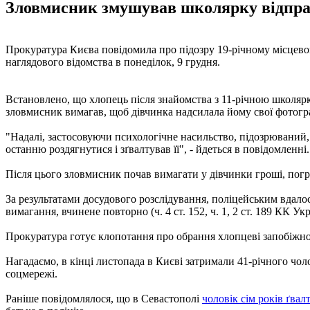
Зловмисник змушував школярку відправл
Прокуратура Києва повідомила про підозру 19-річному місцево
наглядового відомства в понеділок, 9 грудня.
Встановлено, що хлопець після знайомства з 11-річною школярк
зловмисник вимагав, щоб дівчинка надсилала йому свої фотограф
"Надалі, застосовуючи психологічне насильство, підозрюваний,
останню роздягнутися і зґвалтував її", - йдеться в повідомленні.
Після цього зловмисник почав вимагати у дівчинки гроші, погро
За результатами досудового розслідування, поліцейським вдалос
вимагання, вчинене повторно (ч. 4 ст. 152, ч. 1, 2 ст. 189 КК Укр
Прокуратура готує клопотання про обрання хлопцеві запобіжног
Нагадаємо, в кінці листопада в Києві затримали 41-річного чол
соцмережі.
Раніше повідомлялося, що в Севастополі
чоловік сім років ґвал