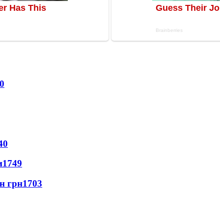
0
40
и
1749
лн грн
1703