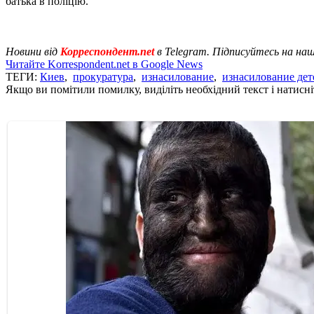
батька в поліцію.
Новини від
Корреспондент.net
в Telegram. Підписуйтесь на на
Читайте Korrespondent.net в Google News
ТЕГИ:
Киев
,
прокуратура
,
изнасилование
,
изнасилование дет
Якщо ви помітили помилку, виділіть необхідний текст і натисніт