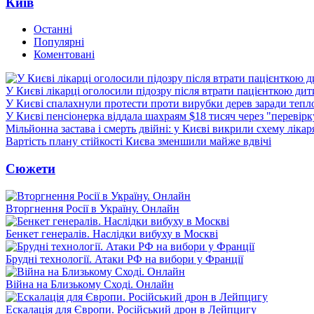
Київ
Останні
Популярні
Коментовані
У Києві лікарці оголосили підозру після втрати пацієнткою ди
У Києві спалахнули протести проти вирубки дерев заради тепл
У Києві пенсіонерка віддала шахраям $18 тисяч через "перевір
Мільйонна застава і смерть двійні: у Києві викрили схему лікар
Вартість плану стійкості Києва зменшили майже вдвічі
Сюжети
Вторгнення Росії в Україну. Онлайн
Бенкет генералів. Наслідки вибуху в Москві
Брудні технології. Атаки РФ на вибори у Франції
Війна на Близькому Сході. Онлайн
Ескалація для Європи. Російський дрон в Лейпцигу