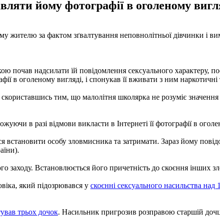
яти йому фотографії в оголеному вигля
му жителю за фактом зґвалтування неповнолітньої дівчинки і ви
ою почав надсилати їй повідомлення сексуального характеру, по
ії в оголеному вигляді, і спонукав її вживати з ним наркотичні
 скориставшись тим, що малолітня школярка не розуміє значення 
жуючи в разі відмови викласти в Інтернеті її фотографії в оголе
я встановити особу зловмисника та затримати. Зараз йому повідо
аїни).
о заходу. Встановлюється його причетність до скоєння інших зл
овіка, який підозрювався у
скоєнні сексуального насильства над
тував трьох дочок
. Насильник пригрозив розправою старшій дочці