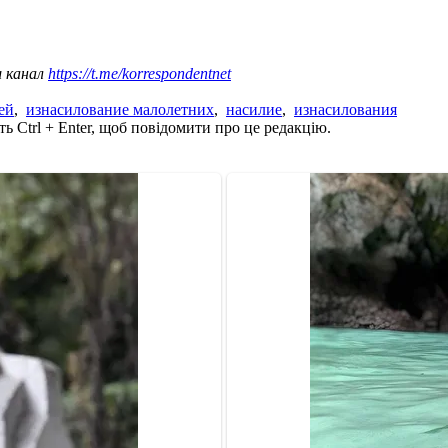
ш канал
https://t.me/korrespondentnet
ей
,
изнасилование малолетних
,
насилие
,
изнасилования
ь Ctrl + Enter, щоб повідомити про це редакцію.