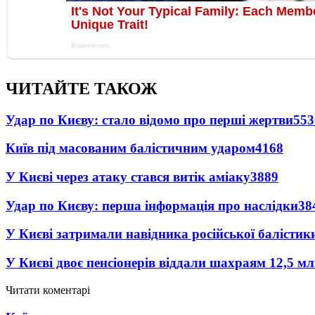
ЧИТАЙТЕ ТАКОЖ
Удар по Києву: стало відомо про перші жертви
553
Київ під масованим балістичним ударом
4168
У Києві через атаку стався витік аміаку
3889
Удар по Києву: перша інформація про наслідки
38
У Києві затримали навідника російської балістик
У Києві двоє пенсіонерів віддали шахраям 12,5 м
Читати коментарі