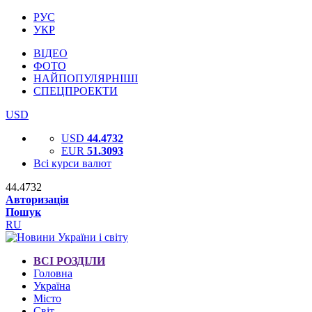
РУС
УКР
ВІДЕО
ФОТО
НАЙПОПУЛЯРНІШІ
СПЕЦПРОЕКТИ
USD
USD
44.4732
EUR
51.3093
Всі курси валют
44.4732
Авторизація
Пошук
RU
ВСІ РОЗДІЛИ
Головна
Україна
Місто
Світ