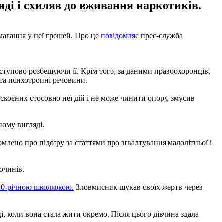
ді і схиляв до вживання наркотиків.
магання у неї грошей. Про це
повідомляє
прес-служба
ступово розбещуючи її. Крім того, за даними правоохоронців,
 та психотропні речовини.
скоєних стосовно неї дій і не може чинити опору, змусив
ному вигляді.
млено про підозру за статтями про зґвалтування малолітньої і
очинів.
 10-річною школяркою.
Зловмисник шукав своїх жертв через
, коли вона стала жити окремо. Після цього дівчина здала