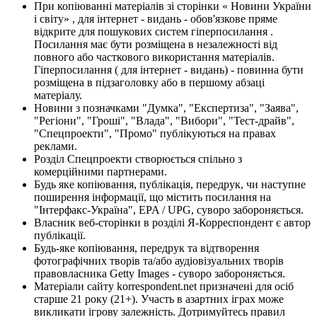
При копіюванні матеріалів зі сторінки « Новини України
і світу» , для інтернет - видань - обов'язкове пряме
відкрите для пошукових систем гіперпосилання .
Посилання має бути розміщена в незалежності від
повного або часткового використання матеріалів.
Гіперпосилання ( для інтернет - видань) - повинна бути
розміщена в підзаголовку або в першому абзаці
матеріалу.
Новини з позначками "Думка", "Експертиза", "Заява",
"Регіони", "Гроші", "Влада", "Вибори", "Тест-драйв",
"Спецпроекти", "Промо" публікуються на правах
реклами.
Розділ Спецпроекти створюється спільно з
комерційними партнерами.
Будь яке копіювання, публікація, передрук, чи наступне
поширення інформації, що містить посилання на
"Інтерфакс-Україна", EPA / UPG, суворо забороняється.
Власник веб-сторінки в розділі Я-Корреспондент є автор
публікації.
Будь-яке копіювання, передрук та відтворення
фотографічних творів та/або аудіовізуальних творів
правовласника Getty Images - суворо забороняється.
Матеріали сайту korrespondent.net призначені для осіб
старше 21 року (21+). Участь в азартних іграх може
викликати ігрову залежність. Дотримуйтесь правил