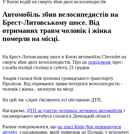
У Києві водій на смерть збив двох велосипедистів
Автомобіль збив велосипедистів на
Брест-Литовському шосе. Від
отриманих травм чоловік і жінка
померли на місці.
На Брест-Литовському шосе в Києві автомобіль Chevrolet на
смерть збив двох велосипедистів. Про це
повідомляє
прес-
служба поліції столиці в суботу, 21 грудня.
Аварія сталася біля зупинки громадського транспорту
Пролісок. Від отриманих травм потерпілі велосипедисти -
чоловік і жінка - загинули на місці.
На цей час слідчі з'ясовують усі обставини ДТП.
Нагадаємо,
ДТП за участю чотирьох легкових автомобілів
і
пасажирського автобуса сталася в Донецькій області.
Раніше повідомлялося, що
на трасі Київ-Чоп перекинувся
автобус
з пасажирами, який прямував до Польщі, у результаті