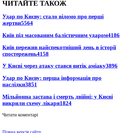
ЧИТАЙТЕ ТАКОЖ
Удар по Києву: стало відомо про перші
жертви
5564
Київ під масованим балістичним ударом
4186
Київ пережив найспекотніший день в історії
спостережень
4158
У Києві через атаку стався витік аміаку
3896
Удар по Києву: перша інформація про
наслідки
3851
Мільйонна застава і смерть двійні: у Києві
викрили схему лікаря
1824
Читати коментарі
Повна версія сайту