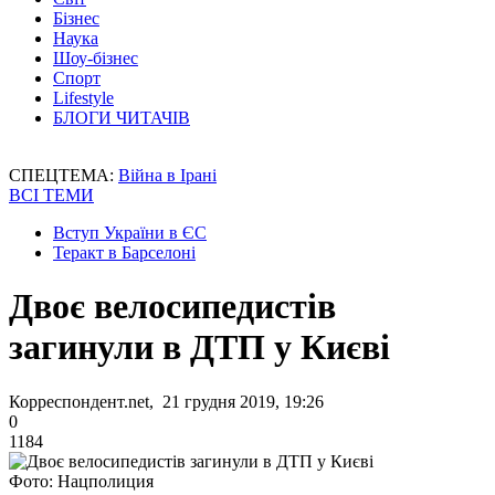
Бізнес
Наука
Шоу-бізнес
Спорт
Lifestyle
БЛОГИ ЧИТАЧІВ
СПЕЦТЕМА:
Війна в Ірані
ВСІ ТЕМИ
Вступ України в ЄС
Теракт в Барселоні
Двоє велосипедистів
загинули в ДТП у Києві
Корреспондент.net, 21 грудня 2019, 19:26
0
1184
Фото: Нацполиция