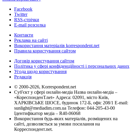
Facebook
Twitter
RSS-стрічки
E-mail розсилка
Контакти
Реклама на сайті
Використання матеріалів korrespondent.net
Правила користування сайтом
Договір користування сайтом
Політика у сфері конфіденційності і персональних даних
Угода щодо користування
Редакція
© 2000-2026, Korrespondent.net
Суб'єкт у сфері онлайн-медіа Назва онлайн-медіа –
«КореспонденТ.net» Адреса: 02091, місто Київ,
ХАРКІВСЬКЕ ШОСЕ, будинок 172-Б, офіс 208/1 E-mail:
sunlight@mediadim.com.ua
Телефон: 044-205-43-00
Ідентифікатор медіа – R40-06068
Використання будь-яких матеріалів, розміщених на
сайті, дозволяється за умови посилання на
Корреспондент.net.