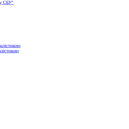
ку СБУ"
балістикою