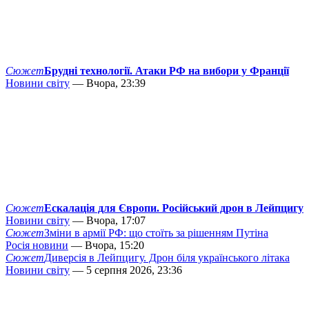
Сюжет
Брудні технології. Атаки РФ на вибори у Франції
Новини світу
— Вчора, 23:39
Сюжет
Ескалація для Європи. Російський дрон в Лейпцигу
Новини світу
— Вчора, 17:07
Сюжет
Зміни в армії РФ: що стоїть за рішенням Путіна
Росія новини
— Вчора, 15:20
Сюжет
Диверсія в Лейпцигу. Дрон біля українського літака
Новини світу
— 5 серпня 2026, 23:36