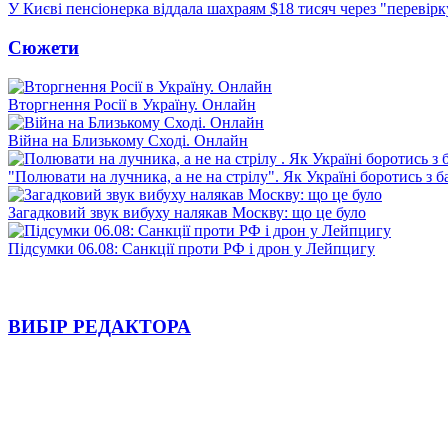
У Києві пенсіонерка віддала шахраям $18 тисяч через "перевір
Сюжети
Вторгнення Росії в Україну. Онлайн
Війна на Близькому Сході. Онлайн
"Полювати на лучника, а не на стрілу". Як Україні боротись з 
Загадковий звук вибуху налякав Москву: що це було
Підсумки 06.08: Санкції проти РФ і дрон у Лейпцигу
ВИБІР РЕДАКТОРА