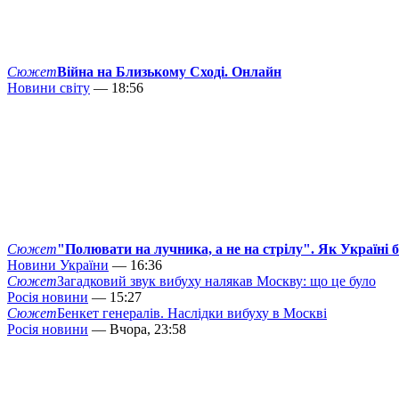
Сюжет
Війна на Близькому Сході. Онлайн
Новини світу
— 18:56
Сюжет
"Полювати на лучника, а не на стрілу". Як Україні 
Новини України
— 16:36
Сюжет
Загадковий звук вибуху налякав Москву: що це було
Росія новини
— 15:27
Сюжет
Бенкет генералів. Наслідки вибуху в Москві
Росія новини
— Вчора, 23:58