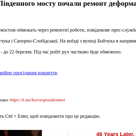
 Південного мосту почали ремонт деформ
 мостом обмежать через ремонтні роботи, повідомляє прес-служ
йчука і Саперно-Слобідської. На виїзді з вулиці Бойчука в напр
- до 22 березня. Під час робіт рух частково буде обмежено.
рійне просідання покриття
.
канал
https://t.me/korrespondentnet
ь Ctrl + Enter, щоб повідомити про це редакцію.