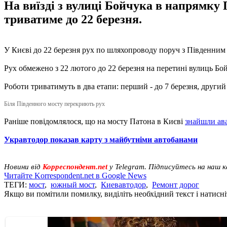
На виїзді з вулиці Бойчука в напрямку
триватиме до 22 березня.
У Києві до 22 березня рух по шляхопроводу поруч з Південним
Рух обмежено з 22 лютого до 22 березня на перетині вулиць Бо
Роботи триватимуть в два етапи: перший - до 7 березня, другий 
Біля Південного мосту перекриють рух
Раніше повідомлялося, що на мосту Патона в Києві
знайшли ава
Укравтодор показав карту з майбутніми автобанами
Новини від
Корреспондент.net
у Telegram. Підписуйтесь на наш 
Читайте Korrespondent.net в Google News
ТЕГИ:
мост
,
южный мост
,
Киевавтодор
,
Ремонт дорог
Якщо ви помітили помилку, виділіть необхідний текст і натисніт