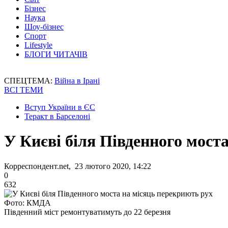
Бізнес
Наука
Шоу-бізнес
Спорт
Lifestyle
БЛОГИ ЧИТАЧІВ
СПЕЦТЕМА:
Війна в Ірані
ВСІ ТЕМИ
Вступ України в ЄС
Теракт в Барселоні
У Києві біля Південного мост
Корреспондент.net, 23 лютого 2020, 14:22
0
632
Фото: КМДА
Південний міст ремонтуватимуть до 22 березня