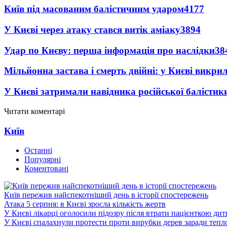
Київ під масованим балістичним ударом
4177
У Києві через атаку стався витік аміаку
3894
Удар по Києву: перша інформація про наслідки
38
Мільйонна застава і смерть двійні: у Києві викри
У Києві затримали навідника російської балістик
Читати коментарі
Київ
Останні
Популярні
Коментовані
Київ пережив найспекотніший день в історії спостережень
Атака 5 серпня: в Києві зросла кількість жертв
У Києві лікарці оголосили підозру після втрати пацієнткою ди
У Києві спалахнули протести проти вирубки дерев заради тепл