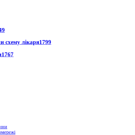
49
ли схему лікаря
1799
и
1767
тини
омережі