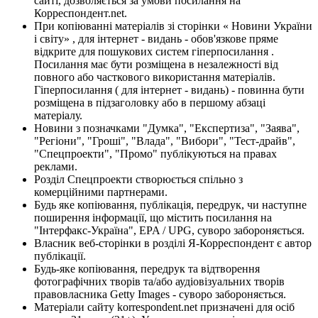
сайті, дозволяється за умови посилання на
Корреспондент.net.
При копіюванні матеріалів зі сторінки « Новини України
і світу» , для інтернет - видань - обов'язкове пряме
відкрите для пошукових систем гіперпосилання .
Посилання має бути розміщена в незалежності від
повного або часткового використання матеріалів.
Гіперпосилання ( для інтернет - видань) - повинна бути
розміщена в підзаголовку або в першому абзаці
матеріалу.
Новини з позначками "Думка", "Експертиза", "Заява",
"Регіони", "Гроші", "Влада", "Вибори", "Тест-драйв",
"Спецпроекти", "Промо" публікуються на правах
реклами.
Розділ Спецпроекти створюється спільно з
комерційними партнерами.
Будь яке копіювання, публікація, передрук, чи наступне
поширення інформації, що містить посилання на
"Інтерфакс-Україна", EPA / UPG, суворо забороняється.
Власник веб-сторінки в розділі Я-Корреспондент є автор
публікації.
Будь-яке копіювання, передрук та відтворення
фотографічних творів та/або аудіовізуальних творів
правовласника Getty Images - суворо забороняється.
Матеріали сайту korrespondent.net призначені для осіб