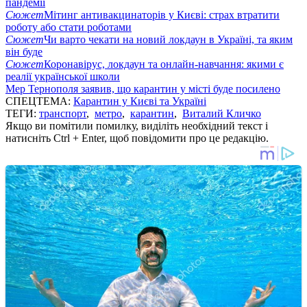
пандемії
Сюжет
Мітинг антивакцинаторів у Києві: страх втратити
роботу або стати роботами
Сюжет
Чи варто чекати на новий локдаун в Україні, та яким
він буде
Сюжет
Коронавірус, локдаун та онлайн-навчання: якими є
реалії української школи
Мер Тернополя заявив, що карантин у місті буде посилено
СПЕЦТЕМА:
Карантин у Києві та Україні
ТЕГИ:
транспорт
,
метро
,
карантин
,
Виталий Кличко
Якщо ви помітили помилку, виділіть необхідний текст і
натисніть Ctrl + Enter, щоб повідомити про це редакцію.