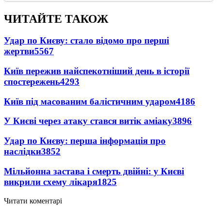
ЧИТАЙТЕ ТАКОЖ
Удар по Києву: стало відомо про перші
жертви
5567
Київ пережив найспекотніший день в історії
спостережень
4293
Київ під масованим балістичним ударом
4186
У Києві через атаку стався витік аміаку
3896
Удар по Києву: перша інформація про
наслідки
3852
Мільйонна застава і смерть двійні: у Києві
викрили схему лікаря
1825
Читати коментарі