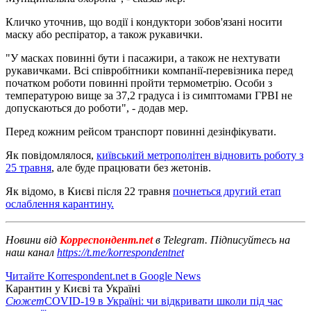
Кличко уточнив, що водії і кондуктори зобов'язані носити
маску або респіратор, а також рукавички.
"У масках повинні бути і пасажири, а також не нехтувати
рукавичками. Всі співробітники компанії-перевізника перед
початком роботи повинні пройти термометрію. Особи з
температурою вище за 37,2 градуса і із симптомами ГРВІ не
допускаються до роботи", - додав мер.
Перед кожним рейсом транспорт повинні дезінфікувати.
Як повідомлялося,
київський метрополітен відновить роботу з
25 травня
, але буде працювати без жетонів.
Як відомо, в Києві після 22 травня
почнеться другий етап
ослаблення карантину.
Новини від
Корреспондент.net
в Telegram. Підписуйтесь на
наш канал
https://t.me/korrespondentnet
Читайте Korrespondent.net в Google News
Карантин у Києві та Україні
Сюжет
COVID-19 в Україні: чи відкривати школи під час