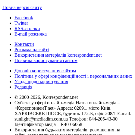
Повна версія сайту
Facebook
Twitter
RSS-стрічки
E-mail розсилка
Контакти
Реклама на сайті
Використання матеріалів korrespondent.net
Правила користування сайтом
Договір користування сайтом
Політика у сфері конфіденційності і персональних даних
Угода щодо користування
Редакція
© 2000-2026, Korrespondent.net
Суб'єкт у сфері онлайн-медіа Назва онлайн-медіа –
«КореспонденТ.net» Адреса: 02091, місто Київ,
ХАРКІВСЬКЕ ШОСЕ, будинок 172-Б, офіс 208/1 E-mail:
sunlight@mediadim.com.ua
Телефон: 044-205-43-00
Ідентифікатор медіа – R40-06068
Використання будь-яких матеріалів, розміщених на