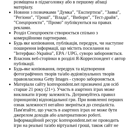
розміщена в підзаголовку або в першому абзаці
матеріалу.
Новини з позначками "Думка", "Експертиза", "Заява",
"Регіони", "Гроші", "Влада", "Вибори", "Тест-драйв",
"Спецпроекти", "Промо" публікуються на правах
реклами.
Розділ Спецпроекти створюється спільно з
комерційними партнерами.
Будь яке копіювання, публікація, передрук, чи наступне
поширення інформації, що містить посилання на
"Інтерфакс-Україна", EPA / UPG, суворо забороняється.
Власник веб-сторінки в розділі Я-Корреспондент є автор
публікації.
Будь-яке копіювання, передрук та відтворення
фотографічних творів та/або аудіовізуальних творів
правовласника Getty Images - суворо забороняється.
Матеріали сайту korrespondent.net призначені для осіб
старше 21 року (21+). Участь в азартних іграх може
викликати ігрову залежність. Дотримуйтесь правил
(принципів) відповідальної гри. При виявленні перших
ознак залежності негайно зверніться до спеціаліста.
Пам'ятайте, що участь в азартних іграх не може бути
джерелом доходів або альтернативою роботі.
Інформаційний ресурс korrespondent.net не проводить
ігри на реальні та/або віртуальні гроші, також сайт не