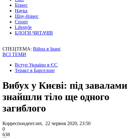
Бізнес
Наука
Шоу-бізнес
Спорт
Lifestyle
БЛОГИ ЧИТАЧІВ
СПЕЦТЕМА:
Війна в Ірані
ВСІ ТЕМИ
Вступ України в ЄС
Теракт в Барселоні
Вибух у Києві: під завалами
знайшли тіло ще одного
загиблого
Корреспондент.net, 22 червня 2020, 23:50
0
638