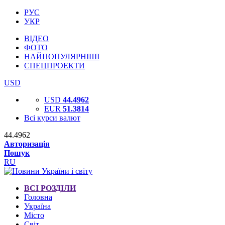
РУС
УКР
ВІДЕО
ФОТО
НАЙПОПУЛЯРНІШІ
СПЕЦПРОЕКТИ
USD
USD
44.4962
EUR
51.3814
Всі курси валют
44.4962
Авторизація
Пошук
RU
ВСІ РОЗДІЛИ
Головна
Україна
Місто
Світ