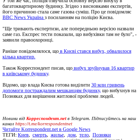
У той же час, поліція озвучила основну версію вибуху в
багатоквартирному будинку. Згідно з висновками експертів,
його причиною стала саме газова суміш. Про це повідомляє
ВВС News Україна
з посиланням на поліцію Києва.
"Ще тривають експертизи, але попередньою версією назвали
саме газ. Експрес тести показали, що вибухівки там не було", -
заявили правоохоронці.
Раніше повідомлялося, що
в Києві стався вибух, обвалилося
кілька квартир.
Також Корреспондент писав, що
вибух зруйнував 16 квартир
в київському будинку
.
Відомо, що влада Києва готова виділити
30 млн гривень
допомоги постраждалим мешканцям будинку,
що вибухнув на
Позняках для вирішення житлової проблеми людей.
Новини від
Корреспондент.net
в Telegram. Підписуйтесь на наш
канал
https://t.me/korrespondentnet
Читайте Korrespondent.net в Google News
ТЕГИ:
Киев
,
смерть
,
жилье
,
дом
,
тело
,
Позняки