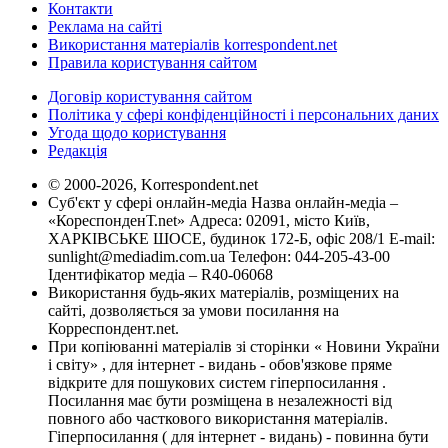
Контакти
Реклама на сайті
Використання матеріалів korrespondent.net
Правила користування сайтом
Договір користування сайтом
Політика у сфері конфіденційності і персональних даних
Угода щодо користування
Редакція
© 2000-2026, Korrespondent.net
Суб'єкт у сфері онлайн-медіа Назва онлайн-медіа –
«КореспонденТ.net» Адреса: 02091, місто Київ,
ХАРКІВСЬКЕ ШОСЕ, будинок 172-Б, офіс 208/1 E-mail:
sunlight@mediadim.com.ua
Телефон: 044-205-43-00
Ідентифікатор медіа – R40-06068
Використання будь-яких матеріалів, розміщених на
сайті, дозволяється за умови посилання на
Корреспондент.net.
При копіюванні матеріалів зі сторінки « Новини України
і світу» , для інтернет - видань - обов'язкове пряме
відкрите для пошукових систем гіперпосилання .
Посилання має бути розміщена в незалежності від
повного або часткового використання матеріалів.
Гіперпосилання ( для інтернет - видань) - повинна бути