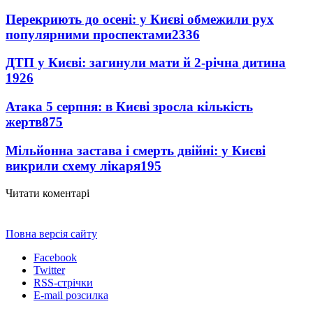
Перекриють до осені: у Києві обмежили рух
популярними проспектами
2336
ДТП у Києві: загинули мати й 2-річна дитина
1926
Атака 5 серпня: в Києві зросла кількість
жертв
875
Мільйонна застава і смерть двійні: у Києві
викрили схему лікаря
195
Читати коментарі
Повна версія сайту
Facebook
Twitter
RSS-стрічки
E-mail розсилка