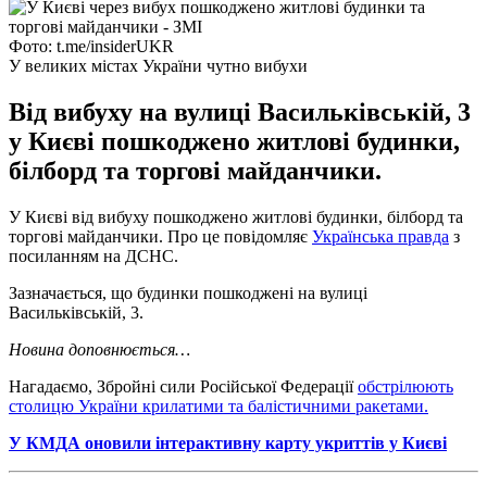
Фото: t.me/insiderUKR
У великих містах України чутно вибухи
Від вибуху на вулиці Васильківській, 3
у Києві пошкоджено житлові будинки,
білборд та торгові майданчики.
У Києві від вибуху пошкоджено житлові будинки, білборд та
торгові майданчики. Про це повідомляє
Українська правда
з
посиланням на ДСНС.
Зазначається, що будинки пошкоджені на вулиці
Васильківській, 3.
Новина доповнюється…
Нагадаємо, Збройні сили Російської Федерації
обстрілюють
столицю України крилатими та балістичними ракетами.
У КМДА оновили інтерактивну карту укриттів у Києві