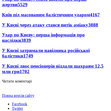
жертви
5529
Київ під масованим балістичним ударом
4167
У Києві через атаку стався витік аміаку
3888
Удар по Києву: перша інформація про
наслідки
3839
У Києві затримали навідника російської
балістики
1749
У Києві двоє пенсіонерів віддали шахраям 12,5
млн грн
1702
Читати коментарі
Повна версія сайту
Facebook
Twitter