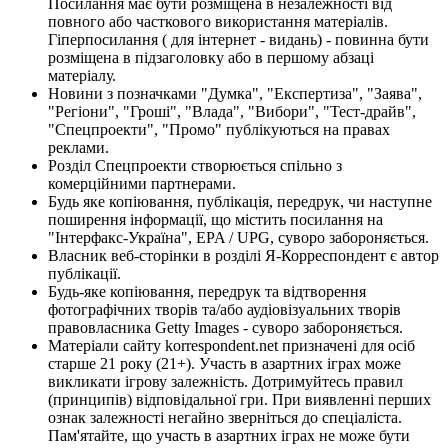
Посилання має бути розміщена в незалежності від
повного або часткового використання матеріалів.
Гіперпосилання ( для інтернет - видань) - повинна бути
розміщена в підзаголовку або в першому абзаці
матеріалу.
Новини з позначками "Думка", "Експертиза", "Заява",
"Регіони", "Гроші", "Влада", "Вибори", "Тест-драйв",
"Спецпроекти", "Промо" публікуються на правах
реклами.
Розділ Спецпроекти створюється спільно з
комерційними партнерами.
Будь яке копіювання, публікація, передрук, чи наступне
поширення інформації, що містить посилання на
"Інтерфакс-Україна", EPA / UPG, суворо забороняється.
Власник веб-сторінки в розділі Я-Корреспондент є автор
публікації.
Будь-яке копіювання, передрук та відтворення
фотографічних творів та/або аудіовізуальних творів
правовласника Getty Images - суворо забороняється.
Матеріали сайту korrespondent.net призначені для осіб
старше 21 року (21+). Участь в азартних іграх може
викликати ігрову залежність. Дотримуйтесь правил
(принципів) відповідальної гри. При виявленні перших
ознак залежності негайно зверніться до спеціаліста.
Пам'ятайте, що участь в азартних іграх не може бути