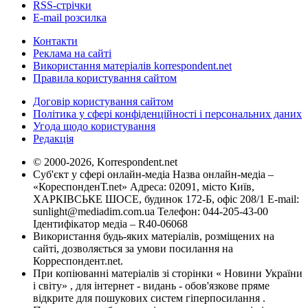
RSS-стрічки
E-mail розсилка
Контакти
Реклама на сайті
Використання матеріалів korrespondent.net
Правила користування сайтом
Договір користування сайтом
Політика у сфері конфіденційності і персональних даних
Угода щодо користування
Редакція
© 2000-2026, Korrespondent.net
Суб'єкт у сфері онлайн-медіа Назва онлайн-медіа –
«КореспонденТ.net» Адреса: 02091, місто Київ,
ХАРКІВСЬКЕ ШОСЕ, будинок 172-Б, офіс 208/1 E-mail:
sunlight@mediadim.com.ua
Телефон: 044-205-43-00
Ідентифікатор медіа – R40-06068
Використання будь-яких матеріалів, розміщених на
сайті, дозволяється за умови посилання на
Корреспондент.net.
При копіюванні матеріалів зі сторінки « Новини України
і світу» , для інтернет - видань - обов'язкове пряме
відкрите для пошукових систем гіперпосилання .