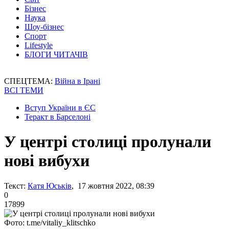
Бізнес
Наука
Шоу-бізнес
Спорт
Lifestyle
БЛОГИ ЧИТАЧІВ
СПЕЦТЕМА:
Війна в Ірані
ВСІ ТЕМИ
Вступ України в ЄС
Теракт в Барселоні
У центрі столиці пролунали
нові вибухи
Текст:
Катя Юськів
, 17 жовтня 2022, 08:39
0
17899
Фото: t.me/vitaliy_klitschko