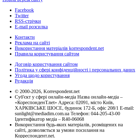
Facebook
Twitter
RSS-стрічки
E-mail розсилка
Контакти
Реклама на сайті
Використання матеріалів korrespondent.net
Правила користування сайтом
Договір користування сайтом
Політика у сфері конфіденційності і персональних даних
Угода щодо користування
Редакція
© 2000-2026, Korrespondent.net
Суб'єкт у сфері онлайн-медіа Назва онлайн-медіа –
«КореспонденТ.net» Адреса: 02091, місто Київ,
ХАРКІВСЬКЕ ШОСЕ, будинок 172-Б, офіс 208/1 E-mail:
sunlight@mediadim.com.ua
Телефон: 044-205-43-00
Ідентифікатор медіа – R40-06068
Використання будь-яких матеріалів, розміщених на
сайті, дозволяється за умови посилання на
Корреспондент.net.