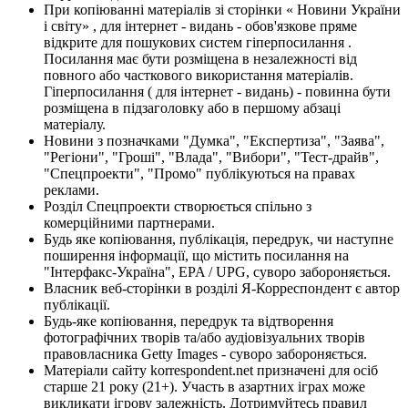
При копіюванні матеріалів зі сторінки « Новини України
і світу» , для інтернет - видань - обов'язкове пряме
відкрите для пошукових систем гіперпосилання .
Посилання має бути розміщена в незалежності від
повного або часткового використання матеріалів.
Гіперпосилання ( для інтернет - видань) - повинна бути
розміщена в підзаголовку або в першому абзаці
матеріалу.
Новини з позначками "Думка", "Експертиза", "Заява",
"Регіони", "Гроші", "Влада", "Вибори", "Тест-драйв",
"Спецпроекти", "Промо" публікуються на правах
реклами.
Розділ Спецпроекти створюється спільно з
комерційними партнерами.
Будь яке копіювання, публікація, передрук, чи наступне
поширення інформації, що містить посилання на
"Інтерфакс-Україна", EPA / UPG, суворо забороняється.
Власник веб-сторінки в розділі Я-Корреспондент є автор
публікації.
Будь-яке копіювання, передрук та відтворення
фотографічних творів та/або аудіовізуальних творів
правовласника Getty Images - суворо забороняється.
Матеріали сайту korrespondent.net призначені для осіб
старше 21 року (21+). Участь в азартних іграх може
викликати ігрову залежність. Дотримуйтесь правил