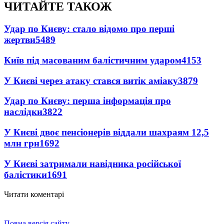
ЧИТАЙТЕ ТАКОЖ
Удар по Києву: стало відомо про перші
жертви
5489
Київ під масованим балістичним ударом
4153
У Києві через атаку стався витік аміаку
3879
Удар по Києву: перша інформація про
наслідки
3822
У Києві двоє пенсіонерів віддали шахраям 12,5
млн грн
1692
У Києві затримали навідника російської
балістики
1691
Читати коментарі
Повна версія сайту