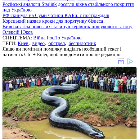
Російські аналоги Starlink досягли вікна стабільного покриття
над Україною
РФ скинула на Суми чотири КАБи: є постраждалі
Корецький назвав кроки для порятунку бізнеса
Вивозив тіла полеглих: загинув керівник пошукового загону
Олексій Юков
СПЕЦТЕМА:
Війна Росії з Україною
ТЕГИ:
Киев
,
видео
,
обстрел
,
беспилотник
Якщо ви помітили помилку, виділіть необхідний текст і
натисніть Ctrl + Enter, щоб повідомити про це редакцію.