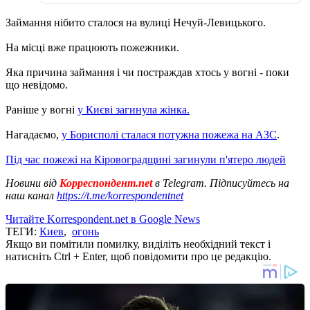
Займання нібито сталося на вулиці Нечуй-Левицького.
На місці вже працюють пожежники.
Яка причина займання і чи постраждав хтось у вогні - поки
що невідомо.
Раніше у вогні
у Києві загинула жінка.
Нагадаємо,
у Борисполі сталася потужна пожежа на АЗС
.
Під час пожежі на Кіровоградщині загинули п'ятеро людей
Новини від
Корреспондент.net
в Telegram. Підписуйтесь на
наш канал
https://t.me/korrespondentnet
Читайте Korrespondent.net в Google News
ТЕГИ:
Киев
,
огонь
Якщо ви помітили помилку, виділіть необхідний текст і
натисніть Ctrl + Enter, щоб повідомити про це редакцію.