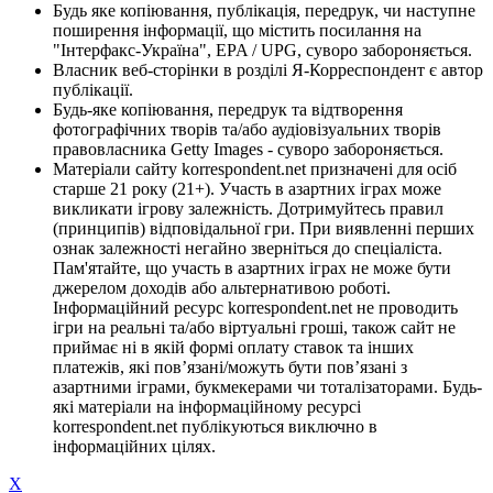
Будь яке копіювання, публікація, передрук, чи наступне
поширення інформації, що містить посилання на
"Інтерфакс-Україна", EPA / UPG, суворо забороняється.
Власник веб-сторінки в розділі Я-Корреспондент є автор
публікації.
Будь-яке копіювання, передрук та відтворення
фотографічних творів та/або аудіовізуальних творів
правовласника Getty Images - суворо забороняється.
Матеріали сайту korrespondent.net призначені для осіб
старше 21 року (21+). Участь в азартних іграх може
викликати ігрову залежність. Дотримуйтесь правил
(принципів) відповідальної гри. При виявленні перших
ознак залежності негайно зверніться до спеціаліста.
Пам'ятайте, що участь в азартних іграх не може бути
джерелом доходів або альтернативою роботі.
Інформаційний ресурс korrespondent.net не проводить
ігри на реальні та/або віртуальні гроші, також сайт не
приймає ні в якій формі оплату ставок та інших
платежів, які пов’язані/можуть бути пов’язані з
азартними іграми, букмекерами чи тоталізаторами. Будь-
які матеріали на інформаційному ресурсі
korrespondent.net публікуються виключно в
інформаційних цілях.
X