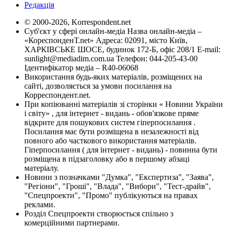
Редакція
© 2000-2026, Korrespondent.net
Суб'єкт у сфері онлайн-медіа Назва онлайн-медіа –
«КореспонденТ.net» Адреса: 02091, місто Київ,
ХАРКІВСЬКЕ ШОСЕ, будинок 172-Б, офіс 208/1 E-mail:
sunlight@mediadim.com.ua
Телефон: 044-205-43-00
Ідентифікатор медіа – R40-06068
Використання будь-яких матеріалів, розміщених на
сайті, дозволяється за умови посилання на
Корреспондент.net.
При копіюванні матеріалів зі сторінки « Новини України
і світу» , для інтернет - видань - обов'язкове пряме
відкрите для пошукових систем гіперпосилання .
Посилання має бути розміщена в незалежності від
повного або часткового використання матеріалів.
Гіперпосилання ( для інтернет - видань) - повинна бути
розміщена в підзаголовку або в першому абзаці
матеріалу.
Новини з позначками "Думка", "Експертиза", "Заява",
"Регіони", "Гроші", "Влада", "Вибори", "Тест-драйв",
"Спецпроекти", "Промо" публікуються на правах
реклами.
Розділ Спецпроекти створюється спільно з
комерційними партнерами.