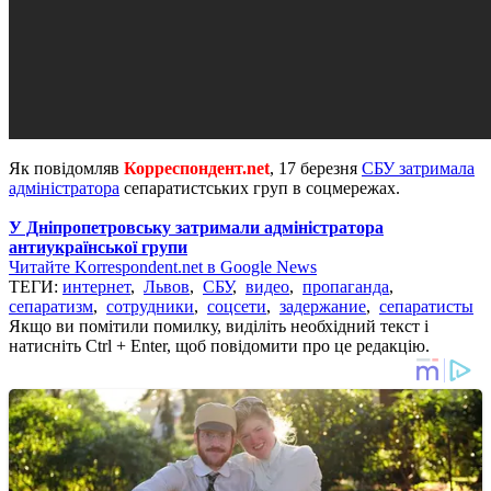
Як повідомляв
Корреспондент.net
, 17 березня
СБУ затримала
адміністратора
сепаратистських груп в соцмережах.
У Дніпропетровську затримали адміністратора
антиукраїнської групи
Читайте Korrespondent.net в Google News
ТЕГИ:
интернет
,
Львов
,
СБУ
,
видео
,
пропаганда
,
сепаратизм
,
сотрудники
,
соцсети
,
задержание
,
сепаратисты
Якщо ви помітили помилку, виділіть необхідний текст і
натисніть Ctrl + Enter, щоб повідомити про це редакцію.