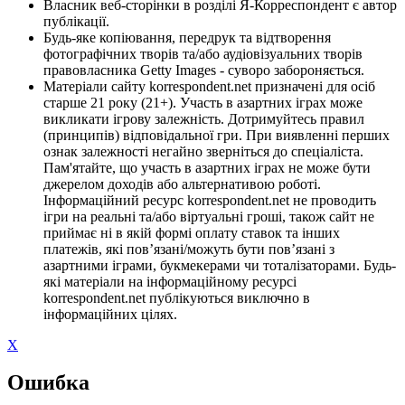
Власник веб-сторінки в розділі Я-Корреспондент є автор
публікації.
Будь-яке копіювання, передрук та відтворення
фотографічних творів та/або аудіовізуальних творів
правовласника Getty Images - суворо забороняється.
Матеріали сайту korrespondent.net призначені для осіб
старше 21 року (21+). Участь в азартних іграх може
викликати ігрову залежність. Дотримуйтесь правил
(принципів) відповідальної гри. При виявленні перших
ознак залежності негайно зверніться до спеціаліста.
Пам'ятайте, що участь в азартних іграх не може бути
джерелом доходів або альтернативою роботі.
Інформаційний ресурс korrespondent.net не проводить
ігри на реальні та/або віртуальні гроші, також сайт не
приймає ні в якій формі оплату ставок та інших
платежів, які пов’язані/можуть бути пов’язані з
азартними іграми, букмекерами чи тоталізаторами. Будь-
які матеріали на інформаційному ресурсі
korrespondent.net публікуються виключно в
інформаційних цілях.
X
Ошибка