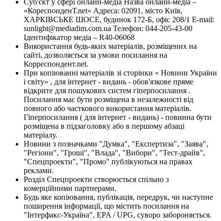
Суб'єкт у сфері онлайн-медіа Назва онлайн-медіа –
«КореспонденТ.net» Адреса: 02091, місто Київ,
ХАРКІВСЬКЕ ШОСЕ, будинок 172-Б, офіс 208/1 E-mail:
sunlight@mediadim.com.ua
Телефон: 044-205-43-00
Ідентифікатор медіа – R40-06068
Використання будь-яких матеріалів, розміщених на
сайті, дозволяється за умови посилання на
Корреспондент.net.
При копіюванні матеріалів зі сторінки « Новини України
і світу» , для інтернет - видань - обов'язкове пряме
відкрите для пошукових систем гіперпосилання .
Посилання має бути розміщена в незалежності від
повного або часткового використання матеріалів.
Гіперпосилання ( для інтернет - видань) - повинна бути
розміщена в підзаголовку або в першому абзаці
матеріалу.
Новини з позначками "Думка", "Експертиза", "Заява",
"Регіони", "Гроші", "Влада", "Вибори", "Тест-драйв",
"Спецпроекти", "Промо" публікуються на правах
реклами.
Розділ Спецпроекти створюється спільно з
комерційними партнерами.
Будь яке копіювання, публікація, передрук, чи наступне
поширення інформації, що містить посилання на
"Інтерфакс-Україна", EPA / UPG, суворо забороняється.