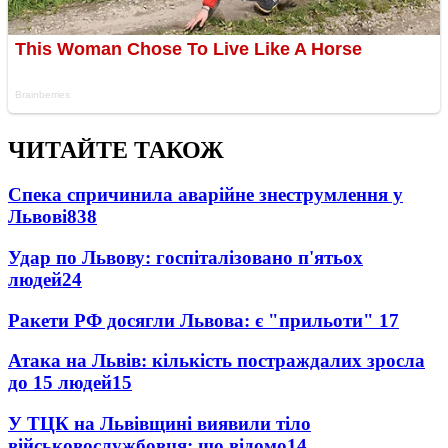
ЧИТАЙТЕ ТАКОЖ
Спека спричинила аварійне знеструмлення у
Львові
838
Удар по Львову: госпіталізовано п'ятьох
людей
24
Ракети РФ досягли Львова: є "прильоти"
17
Атака на Львів: кількість постраждалих зросла
до 15 людей
15
У ТЦК на Львівщині виявили тіло
військовослужбовця: що відомо
14