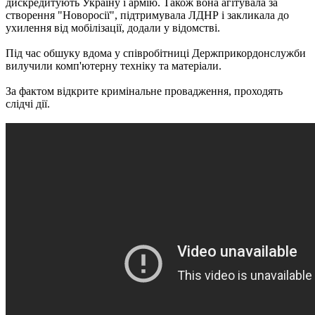
дискредитують Україну і армію. Також вона агітувала за
створення "Новоросії", підтримувала ЛДНР і закликала до
ухилення від мобілізації, додали у відомстві.
Під час обшуку вдома у співробітниці Держприкордонслужби
вилучили комп'ютерну техніку та матеріали.
За фактом відкрите кримінальне провадження, проходять
слідчі дії.