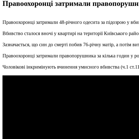
Правоохоронці затримали правопорушника
Правоохоронці затримали 48-річного одесита за підозрою у вбивс
Вбивство сталося вночі у квартирі на території Київського райо
Зазначається, що син до смерті побив 76-річну матір, а потім витяг
Правоохоронці затримали правопорушника за кілька годин у род
Чоловікові інкримінують вчинення умисного вбивства (ч.1 ст.11