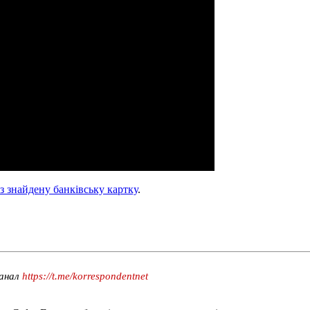
ез знайдену банківську картку
.
канал
https://t.me/korrespondentnet