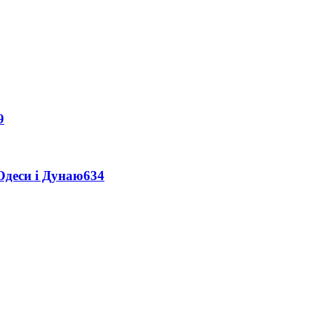
9
Одеси і Дунаю
634