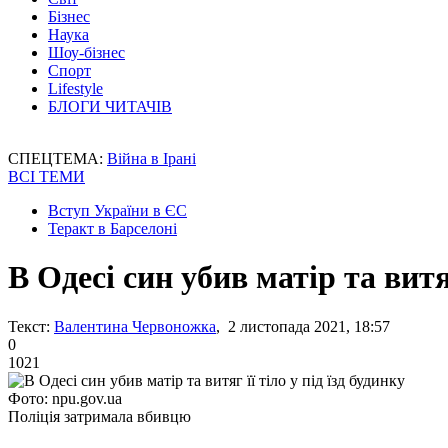
Бізнес
Наука
Шоу-бізнес
Спорт
Lifestyle
БЛОГИ ЧИТАЧІВ
СПЕЦТЕМА:
Війна в Ірані
ВСІ ТЕМИ
Вступ України в ЄС
Теракт в Барселоні
В Одесі син убив матір та витяг
Текст:
Валентина Червоножка
, 2 листопада 2021, 18:57
0
1021
Фото: npu.gov.ua
Поліція затримала вбивцю