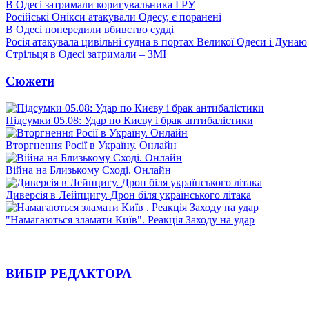
В Одесі затримали коригувальника ГРУ
Російські Онікси атакували Одесу, є поранені
В Одесі попередили вбивство судді
Росія атакувала цивільні судна в портах Великої Одеси і Дунаю
Стрільця в Одесі затримали – ЗМІ
Сюжети
Підсумки 05.08: Удар по Києву і брак антибалістики
Вторгнення Росії в Україну. Онлайн
Війна на Близькому Сході. Онлайн
Диверсія в Лейпцигу. Дрон біля українського літака
"Намагаються зламати Київ". Реакція Заходу на удар
ВИБІР РЕДАКТОРА