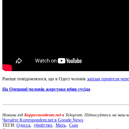
Раніше повідомлялося, що в Одесі чоловік
зарізав приятеля чер
На Одещині чоловік жорстоко вбив сусіда
Новини від
Корреспондент.net
в Telegram. Підписуйтесь на наш 
Читайте Korrespondent.net в Google News
ТЕГИ:
Одесса
,
убийство
,
Мать
,
Сын