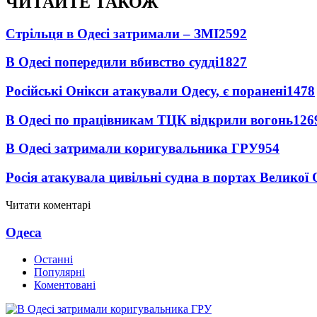
ЧИТАЙТЕ ТАКОЖ
Стрільця в Одесі затримали – ЗМІ
2592
В Одесі попередили вбивство судді
1827
Російські Онікси атакували Одесу, є поранені
1478
В Одесі по працівникам ТЦК відкрили вогонь
126
В Одесі затримали коригувальника ГРУ
954
Росія атакувала цивільні судна в портах Великої 
Читати коментарі
Одеса
Останні
Популярні
Коментовані