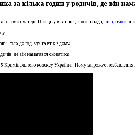
 за кілька годин у родичів, де він нам
тві своєї матері. Про це у вівторок, 2 листопада,
повідомляє
пре
ну.
 її тіло до під'їзду та втік з дому.
ичів, де він намагався сховатися.
5 Кримінального кодексу України). Йому загрожує позбавлення во