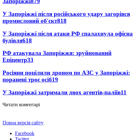
Запоріжжі
879
У Запоріжжі після російського удару загорівся
промисловий об'єкт
818
У Запоріжжі після атаки РФ спалахнула офісна
будівля
618
РФ атакувала Запоріжжя: зруйнований
Епіцентр
33
Росіяни поцілили дроном по АЗС у Запоріжжі:
поранені троє осіб
19
У Запоріжжі затримали двох агентів-паліїв
11
Читати коментарі
Повна версія сайту
Facebook
Twitter