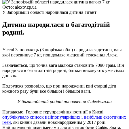
Фото: alextv.zp.ua
У Запорізькій області народилася дитина-гігант
Дитина народилася в багатодітній
родині.
У селі Запорожець (Запорізька обл.) народилася дитина, вага
якої перевищує 7 кг, повідомляє місцевий телеканал
Алекс
.
Зазначається, що точна вага малюка становить 7090 грам. Він
народився в багатодітній родині, батьки виховують уже сімох
доньок.
Подружжя розповіло, що при народженні їхні старші діти
кожного разу були все більшої і більшої ваги.
У багатодітній родині поповнення //
alextv.zp.ua
Нагадаємо, Головне теруправління юстиції в Києві
опублікувало список найпопулярніших і найбільш екзотичних
імен
, які кияни давали новонародженим у 2017 році.
Найпопулярнішими іменами для дівчаток були Софія, Злата,