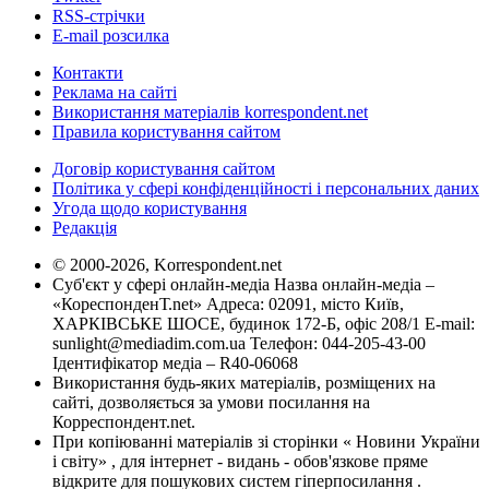
RSS-стрічки
E-mail розсилка
Контакти
Реклама на сайті
Використання матеріалів korrespondent.net
Правила користування сайтом
Договір користування сайтом
Політика у сфері конфіденційності і персональних даних
Угода щодо користування
Редакція
© 2000-2026, Korrespondent.net
Суб'єкт у сфері онлайн-медіа Назва онлайн-медіа –
«КореспонденТ.net» Адреса: 02091, місто Київ,
ХАРКІВСЬКЕ ШОСЕ, будинок 172-Б, офіс 208/1 E-mail:
sunlight@mediadim.com.ua
Телефон: 044-205-43-00
Ідентифікатор медіа – R40-06068
Використання будь-яких матеріалів, розміщених на
сайті, дозволяється за умови посилання на
Корреспондент.net.
При копіюванні матеріалів зі сторінки « Новини України
і світу» , для інтернет - видань - обов'язкове пряме
відкрите для пошукових систем гіперпосилання .