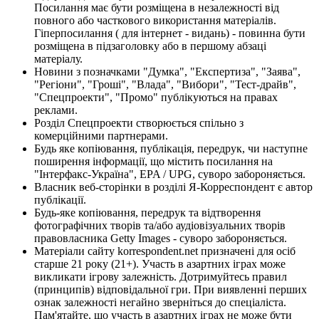
Посилання має бути розміщена в незалежності від
повного або часткового використання матеріалів.
Гіперпосилання ( для інтернет - видань) - повинна бути
розміщена в підзаголовку або в першому абзаці
матеріалу.
Новини з позначками "Думка", "Експертиза", "Заява",
"Регіони", "Гроші", "Влада", "Вибори", "Тест-драйв",
"Спецпроекти", "Промо" публікуються на правах
реклами.
Розділ Спецпроекти створюється спільно з
комерційними партнерами.
Будь яке копіювання, публікація, передрук, чи наступне
поширення інформації, що містить посилання на
"Інтерфакс-Україна", EPA / UPG, суворо забороняється.
Власник веб-сторінки в розділі Я-Корреспондент є автор
публікації.
Будь-яке копіювання, передрук та відтворення
фотографічних творів та/або аудіовізуальних творів
правовласника Getty Images - суворо забороняється.
Матеріали сайту korrespondent.net призначені для осіб
старше 21 року (21+). Участь в азартних іграх може
викликати ігрову залежність. Дотримуйтесь правил
(принципів) відповідальної гри. При виявленні перших
ознак залежності негайно зверніться до спеціаліста.
Пам'ятайте, що участь в азартних іграх не може бути