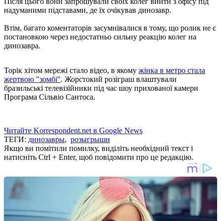
Після цього вони запрошували своїх колег вийти з офісу під
надуманими підставами, де їх очікував динозавр.
Втім, багато коментаторів засумнівалися в тому, що ролик не є
постановкою через недостатньо сильну реакцію колег на
динозавра.
Торік хітом мережі стало відео, в якому
жінка в метро стала
жертвою "зомбі"
. Жорстокий розіграш влаштували
бразильські телевізійники під час шоу прихованої камери
Програма Сільвіо Сантоса.
Читайте Korrespondent.net в Google News
ТЕГИ:
динозавры
,
розыгрыши
Якщо ви помітили помилку, виділіть необхідний текст і
натисніть Ctrl + Enter, щоб повідомити про це редакцію.