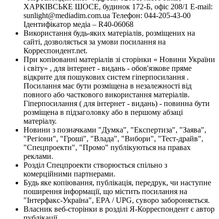
ХАРКІВСЬКЕ ШОСЕ, будинок 172-Б, офіс 208/1 E-mail:
sunlight@mediadim.com.ua
Телефон: 044-205-43-00
Ідентифікатор медіа – R40-06068
Використання будь-яких матеріалів, розміщених на
сайті, дозволяється за умови посилання на
Корреспондент.net.
При копіюванні матеріалів зі сторінки « Новини України
і світу» , для інтернет - видань - обов'язкове пряме
відкрите для пошукових систем гіперпосилання .
Посилання має бути розміщена в незалежності від
повного або часткового використання матеріалів.
Гіперпосилання ( для інтернет - видань) - повинна бути
розміщена в підзаголовку або в першому абзаці
матеріалу.
Новини з позначками "Думка", "Експертиза", "Заява",
"Регіони", "Гроші", "Влада", "Вибори", "Тест-драйв",
"Спецпроекти", "Промо" публікуються на правах
реклами.
Розділ Спецпроекти створюється спільно з
комерційними партнерами.
Будь яке копіювання, публікація, передрук, чи наступне
поширення інформації, що містить посилання на
"Інтерфакс-Україна", EPA / UPG, суворо забороняється.
Власник веб-сторінки в розділі Я-Корреспондент є автор
публікації.