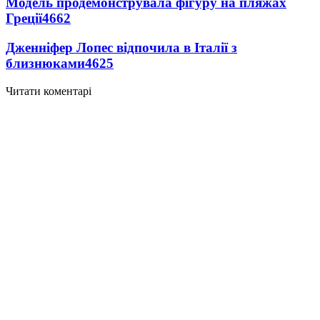
Модель продемонструвала фігуру на пляжах
Греції
4662
Дженніфер Лопес відпочила в Італії з
близнюками
4625
Читати коментарі