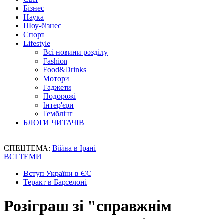
Бізнес
Наука
Шоу-бізнес
Спорт
Lifestyle
Всі новини розділу
Fashion
Food&Drinks
Мотори
Гаджети
Подорожі
Інтер'єри
Гемблінг
БЛОГИ ЧИТАЧІВ
СПЕЦТЕМА:
Війна в Ірані
ВСІ ТЕМИ
Вступ України в ЄС
Теракт в Барселоні
Розіграш зі "справжнім