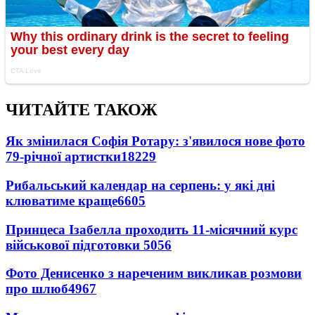
ЧИТАЙТЕ ТАКОЖ
Як змінилася Софія Ротару: з'явилося нове фото
79-річної артистки
18229
Рибальський календар на серпень: у які дні
клюватиме краще
6605
Принцеса Ізабелла проходить 11-місячний курс
військової підготовки
5056
Фото Денисенко з нареченим викликав розмови
про шлюб
4967