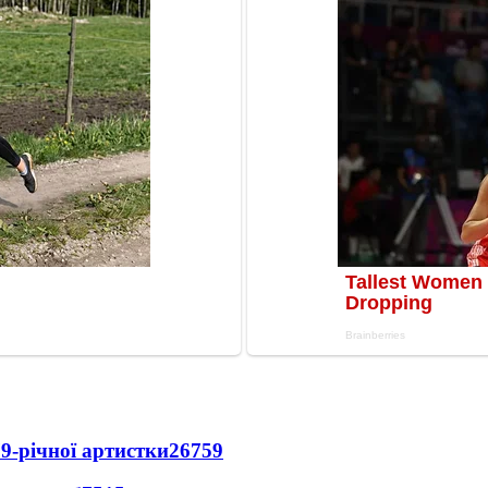
9-річної артистки
26759