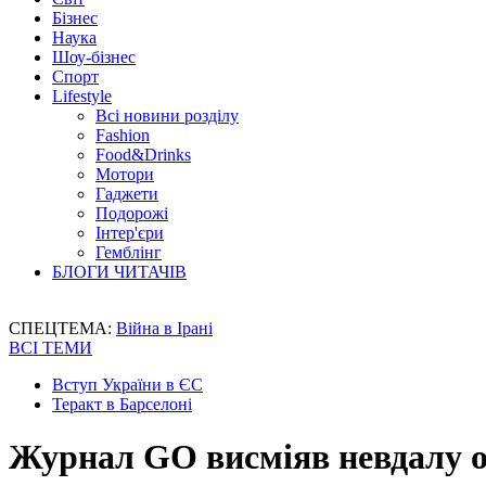
Бізнес
Наука
Шоу-бізнес
Спорт
Lifestyle
Всі новини розділу
Fashion
Food&Drinks
Мотори
Гаджети
Подорожі
Інтер'єри
Гемблінг
БЛОГИ ЧИТАЧІВ
СПЕЦТЕМА:
Війна в Ірані
ВСІ ТЕМИ
Вступ України в ЄС
Теракт в Барселоні
Журнал GO висміяв невдалу о