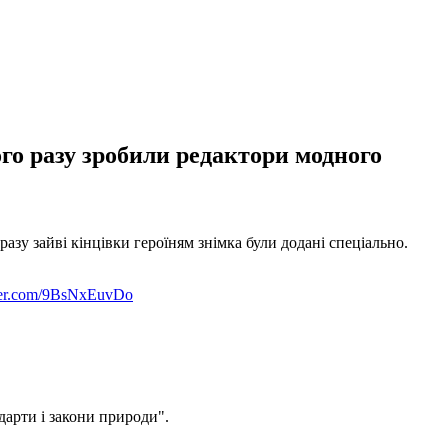
го разу зробили редактори модного
азу зайві кінцівки героїням знімка були додані спеціально.
tter.com/9BsNxEuvDo
дарти і закони природи".