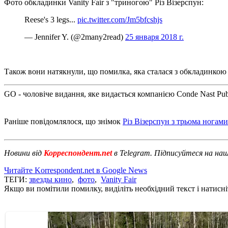
Фото обкладинки Vanity Fair з "триногою" Різ Візерспун:
Reese's 3 legs...
pic.twitter.com/Jm5bfcshjs
— Jennifer Y. (@2many2read)
25 января 2018 г.
Також вони натякнули, що помилка, яка сталася з обкладинкою V
GO - чоловіче видання, яке видається компанією Conde Nast Public
Раніше повідомлялося, що знімок
Різ Візерспун з трьома ногами
Новини від
Корреспондент.net
в Telegram. Підписуйтеся на на
Читайте Korrespondent.net в Google News
ТЕГИ:
звезды кино
,
фото
,
Vanity Fair
Якщо ви помітили помилку, виділіть необхідний текст і натисніт