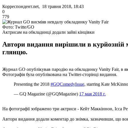
Корреспондент.net, 18 травня 2018, 18:43
0
779
Фото: Twitte/GO
Актрисам на обкладинці додали зайві кінцівки
Автори видання вирішили в курйозній м
глянцю.
Журнал GO опублікував пародію на обкладинку Vanity Fair, в які
Фотографія була опублікована на Twitter-сторінці видання.
Presenting the 2018
#GQComedyIssue
, starring Kate McKinn
— GQ Magazine (@GQMagazine)
17 мая 2018 г.
На фотографії зображено три актриси - Кейт Маккіннон, Ісса Р
Автори видання додали коментар до знімка, зазначивши, що вон