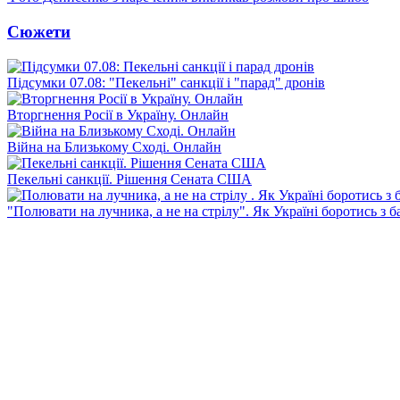
Сюжети
Підсумки 07.08: "Пекельні" санкції і "парад" дронів
Вторгнення Росії в Україну. Онлайн
Війна на Близькому Сході. Онлайн
Пекельні санкції. Рішення Сената США
"Полювати на лучника, а не на стрілу". Як Україні боротись з 