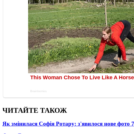
ЧИТАЙТЕ ТАКОЖ
Як змінилася Софія Ротару: з'явилося нове фото 7