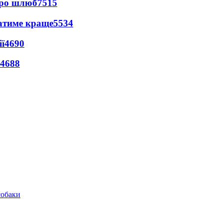
про шлюб
7515
ватиме краще
5534
ї
4690
4688
собаки