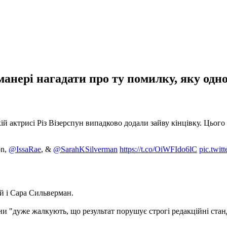
анері нагадати про ту помилку, яку одно
й актрисі Різ Візерспун випадково додали зайву кінцівку. Цього р
on,
@IssaRae
, &
@SarahKSilverman
https://t.co/OiWFIdo6lC
pic.twi
ей і Сара Сильверман.
и "дуже жалкують, що результат порушує строгі редакційні стан