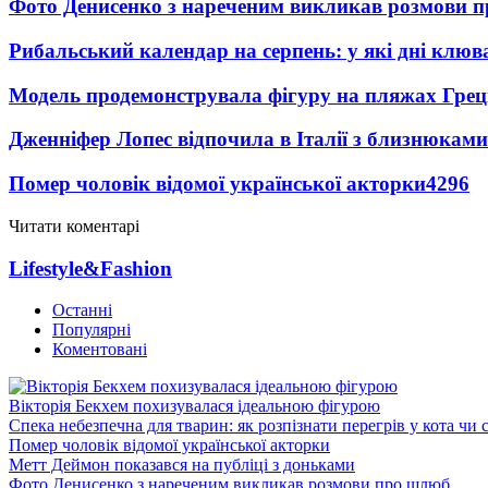
Фото Денисенко з нареченим викликав розмови 
Рибальський календар на серпень: у які дні клю
Модель продемонструвала фігуру на пляжах Греці
Дженніфер Лопес відпочила в Італії з близнюками
Помер чоловік відомої української акторки
4296
Читати коментарі
Lifestyle&Fashion
Останні
Популярні
Коментовані
Вікторія Бекхем похизувалася ідеальною фігурою
Спека небезпечна для тварин: як розпізнати перегрів у кота чи 
Помер чоловік відомої української акторки
Метт Деймон показався на публіці з доньками
Фото Денисенко з нареченим викликав розмови про шлюб