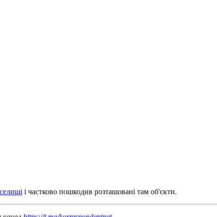
 селищі
і частково пошкодив розташовані там об'єкти.
ш канал
https://t.me/korrespondentnet