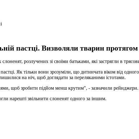
ній пастці. Визволяли тварин протягом 
 слоненят, розлучених зі своїми батьками, які застрягли в трясов
астці. Як тільки вони зрозуміли, що дитинчата віком від одного
алишилися на ніч, щоб доглядати за переляканими істотами.
ї ями, щоб зробити підйом менш крутим", - зазначили рейнджери.
гли нарешті звільнити слоненят одного за іншим.