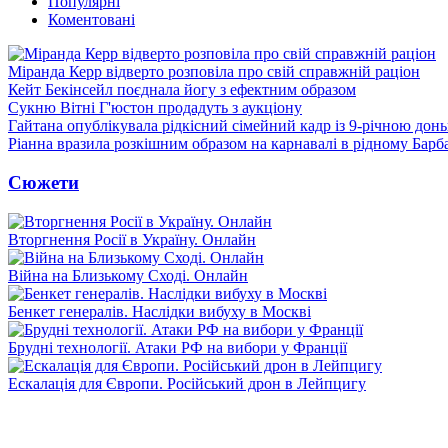
Популярні
Коментовані
Міранда Керр відверто розповіла про свій справжній раціон
Кейт Бекінсейл поєднала йогу з ефектним образом
Сукню Вітні Г'юстон продадуть з аукціону
Гайтана опублікувала рідкісний сімейний кадр із 9-річною дон
Ріанна вразила розкішним образом на карнавалі в рідному Барб
Сюжети
Вторгнення Росії в Україну. Онлайн
Війна на Близькому Сході. Онлайн
Бенкет генералів. Наслідки вибуху в Москві
Брудні технології. Атаки РФ на вибори у Франції
Ескалація для Європи. Російський дрон в Лейпцигу