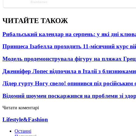
ЧИТАЙТЕ ТАКОЖ
Рибальський календар на серпень: у які дні клю
Принцеса Ізабелла проходить 11-місячний курс ві
Модель продемонструвала фігуру на пляжах Греці
Дженніфер Лопес відпочила в Італії з близнюками
Лідер гурту Ногу свело! опинився під російським 
Відомий шоумен поскаржився на проблеми зі здо
Читати коментарі
Lifestyle&Fashion
Останні