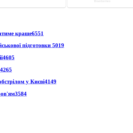
ватиме краще
6551
йськової підготовки
5019
ї
4605
4265
обстрілом у Києві
4149
ров'ям
3584