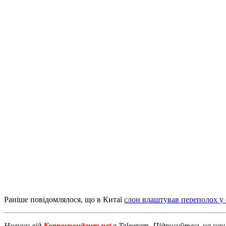
Раніше повідомлялося, що в Китаї
слон влаштував переполох у
Новини від
Корреспондент.net
в Telegram. Підписуйтесь на на