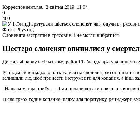
Корреспондент.net, 2 квітня 2019, 11:04
0
480
Фото: Phys.org
Слоненята застрягли в трясовині і не могли вибратися
Шестеро слоненят опинилися у смертель
Доглядачі парку в сільському районі Таїланду врятували шістьох
Рейнджери випадково наткнулися на слоненят, які опинилися в п
залишили ліс, щоб принести інструменти для копання, а інші з
"Наша команда прибула... і ми почали копати навколо грязьово
Після трьох годин копання шляху для порятунку, рейнджери змо