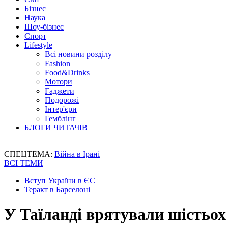
Бізнес
Наука
Шоу-бізнес
Спорт
Lifestyle
Всі новини розділу
Fashion
Food&Drinks
Мотори
Гаджети
Подорожі
Інтер'єри
Гемблінг
БЛОГИ ЧИТАЧІВ
СПЕЦТЕМА:
Війна в Ірані
ВСІ ТЕМИ
Вступ України в ЄС
Теракт в Барселоні
У Таїланді врятували шістьох 