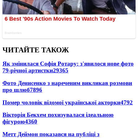
ЧИТАЙТЕ ТАКОЖ
Як змінилася Софія Ротару: з'явилося нове фото
79-річної артистки
29365
Фото Денисенко з нареченим викликав розмови
про шлюб
7896
Помер чоловік відомої української акторки
4792
Вікторія Бекхем похизувалася ідеальною
фігурою
4360
Метт Деймон показався на публіці з