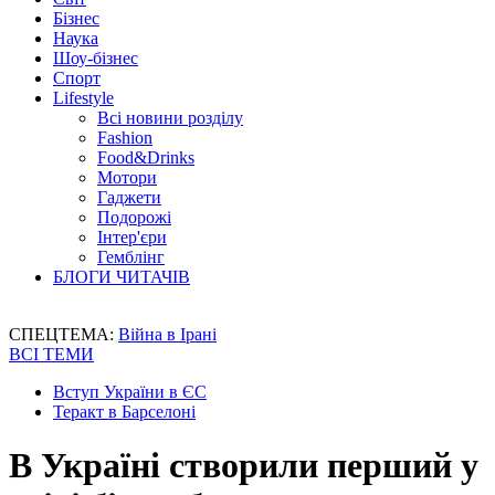
Бізнес
Наука
Шоу-бізнес
Спорт
Lifestyle
Всі новини розділу
Fashion
Food&Drinks
Мотори
Гаджети
Подорожі
Інтер'єри
Гемблінг
БЛОГИ ЧИТАЧІВ
СПЕЦТЕМА:
Війна в Ірані
ВСІ ТЕМИ
Вступ України в ЄС
Теракт в Барселоні
В Україні створили перший у