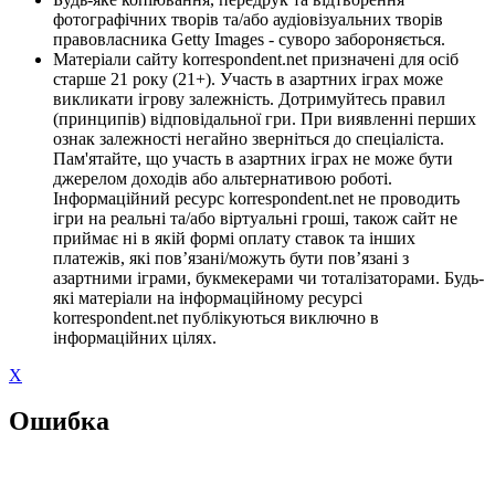
фотографічних творів та/або аудіовізуальних творів
правовласника Getty Images - суворо забороняється.
Матеріали сайту korrespondent.net призначені для осіб
старше 21 року (21+). Участь в азартних іграх може
викликати ігрову залежність. Дотримуйтесь правил
(принципів) відповідальної гри. При виявленні перших
ознак залежності негайно зверніться до спеціаліста.
Пам'ятайте, що участь в азартних іграх не може бути
джерелом доходів або альтернативою роботі.
Інформаційний ресурс korrespondent.net не проводить
ігри на реальні та/або віртуальні гроші, також сайт не
приймає ні в якій формі оплату ставок та інших
платежів, які пов’язані/можуть бути пов’язані з
азартними іграми, букмекерами чи тоталізаторами. Будь-
які матеріали на інформаційному ресурсі
korrespondent.net публікуються виключно в
інформаційних цілях.
X
Ошибка