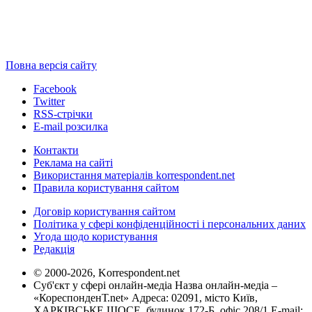
Повна версія сайту
Facebook
Twitter
RSS-стрічки
E-mail розсилка
Контакти
Реклама на сайті
Використання матеріалів korrespondent.net
Правила користування сайтом
Договір користування сайтом
Політика у сфері конфіденційності і персональних даних
Угода щодо користування
Редакція
© 2000-2026, Korrespondent.net
Суб'єкт у сфері онлайн-медіа Назва онлайн-медіа –
«КореспонденТ.net» Адреса: 02091, місто Київ,
ХАРКІВСЬКЕ ШОСЕ, будинок 172-Б, офіс 208/1 E-mail: