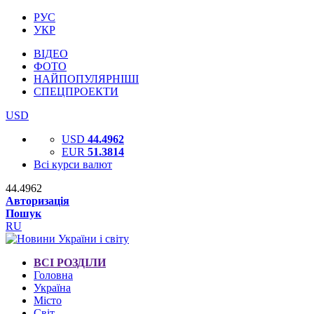
РУС
УКР
ВІДЕО
ФОТО
НАЙПОПУЛЯРНІШІ
СПЕЦПРОЕКТИ
USD
USD
44.4962
EUR
51.3814
Всі курси валют
44.4962
Авторизація
Пошук
RU
ВСІ РОЗДІЛИ
Головна
Україна
Місто
Світ