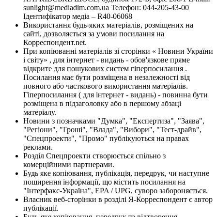
sunlight@mediadim.com.ua
Телефон: 044-205-43-00
Ідентифікатор медіа – R40-06068
Використання будь-яких матеріалів, розміщених на
сайті, дозволяється за умови посилання на
Корреспондент.net.
При копіюванні матеріалів зі сторінки « Новини України
і світу» , для інтернет - видань - обов'язкове пряме
відкрите для пошукових систем гіперпосилання .
Посилання має бути розміщена в незалежності від
повного або часткового використання матеріалів.
Гіперпосилання ( для інтернет - видань) - повинна бути
розміщена в підзаголовку або в першому абзаці
матеріалу.
Новини з позначками "Думка", "Експертиза", "Заява",
"Регіони", "Гроші", "Влада", "Вибори", "Тест-драйв",
"Спецпроекти", "Промо" публікуються на правах
реклами.
Розділ Спецпроекти створюється спільно з
комерційними партнерами.
Будь яке копіювання, публікація, передрук, чи наступне
поширення інформації, що містить посилання на
"Інтерфакс-Україна", EPA / UPG, суворо забороняється.
Власник веб-сторінки в розділі Я-Корреспондент є автор
публікації.
Будь-яке копіювання, передрук та відтворення