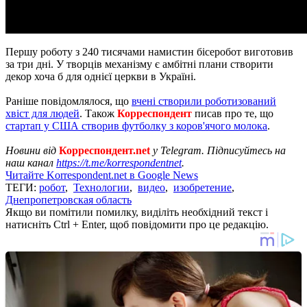
Першу роботу з 240 тисячами намистин бісеробот виготовив
за три дні. У творців механізму є амбітні плани створити
декор хоча б для однієї церкви в Україні.
Раніше повідомлялося, що
вчені створили роботизований
хвіст для людей
. Також
Корреспондент
писав про те, що
стартап у США створив футболку з коров'ячого молока
.
Новини від
Корреспондент.net
у Telegram. Підписуйтесь на
наш канал
https://t.me/korrespondentnet
.
Читайте Korrespondent.net в Google News
ТЕГИ:
робот
,
Технологии
,
видео
,
изобретение
,
Днепропетровская область
Якщо ви помітили помилку, виділіть необхідний текст і
натисніть Ctrl + Enter, щоб повідомити про це редакцію.