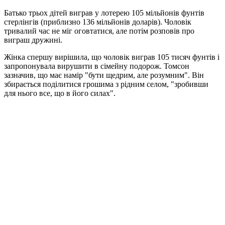
Батько трьох дітей виграв у лотерею 105 мільйонів фунтів
стерлінгів (приблизно 136 мільйонів доларів). Чоловік
тривалий час не міг оговтатися, але потім розповів про
виграш дружині.
Жінка спершу вирішила, що чоловік виграв 105 тисяч фунтів і
запропонувала вирушити в сімейну подорож. Томсон
зазначив, що має намір "бути щедрим, але розумним". Він
збирається поділитися грошима з рідним селом, "зробивши
для нього все, що в його силах".