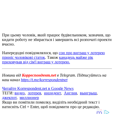
При цьому чоловік, який працює будівельником, зазначив, що
кидати роботу не збирається і завершить всі розпочаті проекти
вчасно.
Напередодні повідомлялося, що
сон про виграш у лотерею
приніс чоловікові статок
. Також
канадець майже рік
приховував від сім'ї виграш у лотерею.
Новини від
Корреспондент.net
в Telegram. Підписуйтесь на
наш канал
https://t.me/korrespondentnet
Читайте Korrespondent.net в Google News
ТЕГИ:
видео
,
лотерея
,
инцидент
,
Англия
,
выигрыш
,
джекпот
,
миллионер
Якщо ви помітили помилку, виділіть необхідний текст і
натисніть Ctrl + Enter, щоб повідомити про це редакцію.