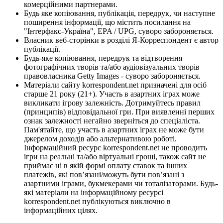
комерційними партнерами.
Будь яке копіювання, публікація, передрук, чи наступне
поширення інформації, що містить посилання на
"Інтерфакс-Україна", EPA / UPG, суворо забороняється.
Власник веб-сторінки в розділі Я-Корреспондент є автор
публікації.
Будь-яке копіювання, передрук та відтворення
фотографічних творів та/або аудіовізуальних творів
правовласника Getty Images - суворо забороняється.
Матеріали сайту korrespondent.net призначені для осіб
старше 21 року (21+). Участь в азартних іграх може
викликати ігрову залежність. Дотримуйтесь правил
(принципів) відповідальної гри. При виявленні перших
ознак залежності негайно зверніться до спеціаліста.
Пам'ятайте, що участь в азартних іграх не може бути
джерелом доходів або альтернативою роботі.
Інформаційний ресурс korrespondent.net не проводить
ігри на реальні та/або віртуальні гроші, також сайт не
приймає ні в якій формі оплату ставок та інших
платежів, які пов’язані/можуть бути пов’язані з
азартними іграми, букмекерами чи тоталізаторами. Будь-
які матеріали на інформаційному ресурсі
korrespondent.net публікуються виключно в
інформаційних цілях.