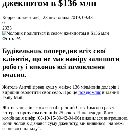
джекпотом в $136 млн
Корреспондент.net, 28 листопада 2019, 09:43
0
2333
Фото: PA
Будівельник попередив всіх свої
клієнтів, що не має наміру залишати
роботу і виконає всі замовлення
вчасно.
Житель Англії зірвав куш у майже 136 мільйонів доларів і
вирішив озолотити своє село. Про це
повідомляє
видання
Daily Mail.
Житель англійського села 42-річний Стів Томсон грав у
лотерею протягом останніх 25 років. Напередодні його
комбінація цифр (08-10-15-30-42-04-06) виявилася виграшною.
Коли чоловік дізнався суму джекпоту, він виявився "на межі
серцевого нападу".