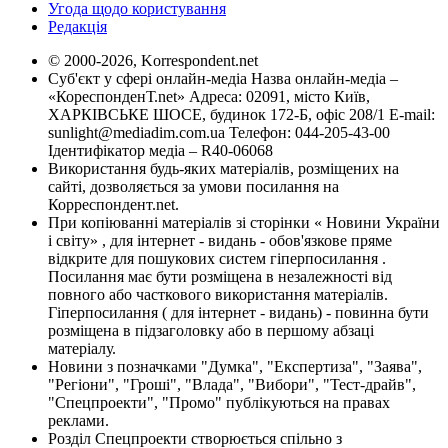
Угода щодо користування
Редакція
© 2000-2026, Korrespondent.net
Суб'єкт у сфері онлайн-медіа Назва онлайн-медіа –
«КореспонденТ.net» Адреса: 02091, місто Київ,
ХАРКІВСЬКЕ ШОСЕ, будинок 172-Б, офіс 208/1 E-mail:
sunlight@mediadim.com.ua
Телефон: 044-205-43-00
Ідентифікатор медіа – R40-06068
Використання будь-яких матеріалів, розміщених на
сайті, дозволяється за умови посилання на
Корреспондент.net.
При копіюванні матеріалів зі сторінки « Новини України
і світу» , для інтернет - видань - обов'язкове пряме
відкрите для пошукових систем гіперпосилання .
Посилання має бути розміщена в незалежності від
повного або часткового використання матеріалів.
Гіперпосилання ( для інтернет - видань) - повинна бути
розміщена в підзаголовку або в першому абзаці
матеріалу.
Новини з позначками "Думка", "Експертиза", "Заява",
"Регіони", "Гроші", "Влада", "Вибори", "Тест-драйв",
"Спецпроекти", "Промо" публікуються на правах
реклами.
Розділ Спецпроекти створюється спільно з