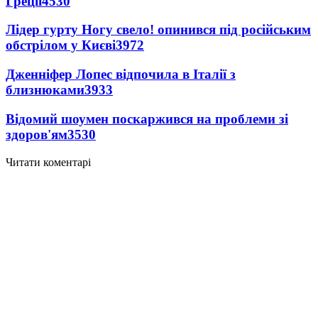
Греції
4530
Лідер гурту Ногу свело! опинився під російським
обстрілом у Києві
3972
Дженніфер Лопес відпочила в Італії з
близнюками
3933
Відомий шоумен поскаржився на проблеми зі
здоров'ям
3530
Читати коментарі