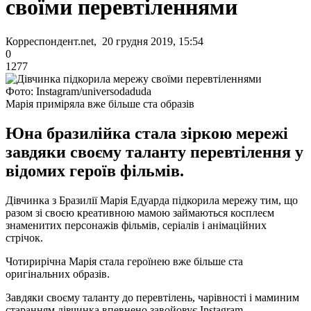
своїми перевтіленнями
Корреспондент.net, 20 грудня 2019, 15:54
0
1277
Фото: Instagram/universodaduda
Марія приміряла вже більше ста образів
Юна бразилійка стала зіркою мережі
завдяки своєму таланту перевтілення у
відомих героїв фільмів.
Дівчинка з Бразилії Марія Едуарда підкорила мережу тим, що
разом зі своєю креативною мамою займаються косплеєм
знаменитих персонажів фільмів, серіалів і анімаційних
стрічок.
Чотирирічна Марія стала героїнею вже більше ста
оригінальних образів.
Завдяки своєму таланту до перевтілень, чарівності і маминим
старанням дівчинка впевнено завойовує Instagram.