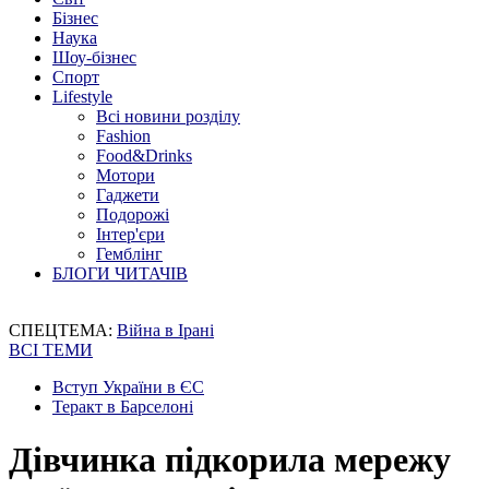
Бізнес
Наука
Шоу-бізнес
Спорт
Lifestyle
Всі новини розділу
Fashion
Food&Drinks
Мотори
Гаджети
Подорожі
Інтер'єри
Гемблінг
БЛОГИ ЧИТАЧІВ
СПЕЦТЕМА:
Війна в Ірані
ВСІ ТЕМИ
Вступ України в ЄС
Теракт в Барселоні
Дівчинка підкорила мережу