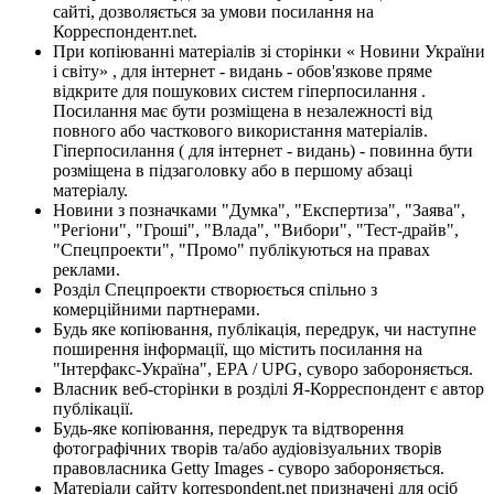
сайті, дозволяється за умови посилання на
Корреспондент.net.
При копіюванні матеріалів зі сторінки « Новини України
і світу» , для інтернет - видань - обов'язкове пряме
відкрите для пошукових систем гіперпосилання .
Посилання має бути розміщена в незалежності від
повного або часткового використання матеріалів.
Гіперпосилання ( для інтернет - видань) - повинна бути
розміщена в підзаголовку або в першому абзаці
матеріалу.
Новини з позначками "Думка", "Експертиза", "Заява",
"Регіони", "Гроші", "Влада", "Вибори", "Тест-драйв",
"Спецпроекти", "Промо" публікуються на правах
реклами.
Розділ Спецпроекти створюється спільно з
комерційними партнерами.
Будь яке копіювання, публікація, передрук, чи наступне
поширення інформації, що містить посилання на
"Інтерфакс-Україна", EPA / UPG, суворо забороняється.
Власник веб-сторінки в розділі Я-Корреспондент є автор
публікації.
Будь-яке копіювання, передрук та відтворення
фотографічних творів та/або аудіовізуальних творів
правовласника Getty Images - суворо забороняється.
Матеріали сайту korrespondent.net призначені для осіб