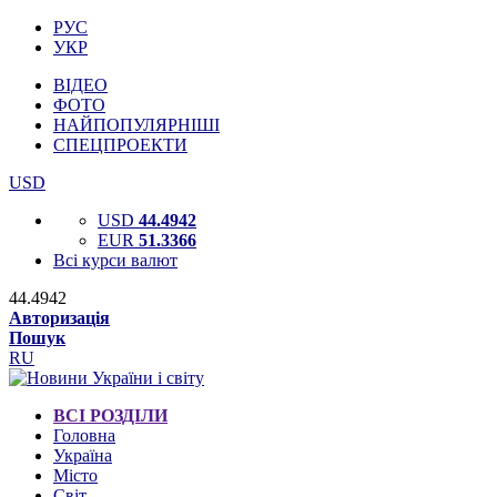
РУС
УКР
ВІДЕО
ФОТО
НАЙПОПУЛЯРНІШІ
СПЕЦПРОЕКТИ
USD
USD
44.4942
EUR
51.3366
Всі курси валют
44.4942
Авторизація
Пошук
RU
ВСІ РОЗДІЛИ
Головна
Україна
Місто
Світ