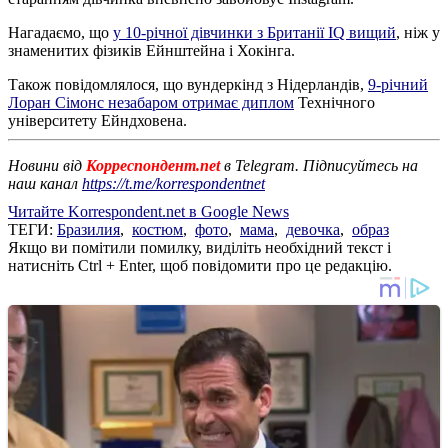
Нагадаємо, що
у 10-річної дівчинки з Британії IQ вищий
, ніж у
знаменитих фізиків Ейнштейна і Хокінга.
Також повідомлялося, що вундеркінд з Нідерландів,
9-річний
Лоран Сімонс незабаром отримає диплом
Технічного
університету Ейндховена.
Новини від
Корреспондент.net
в Telegram. Підписуйтесь на
наш канал
https://t.me/korrespondentnet
Читайте Korrespondent.net в Google News
ТЕГИ:
Бразилия
,
костюм
,
фото
,
мама
,
девочка
,
образ
Якщо ви помітили помилку, виділіть необхідний текст і
натисніть Ctrl + Enter, щоб повідомити про це редакцію.