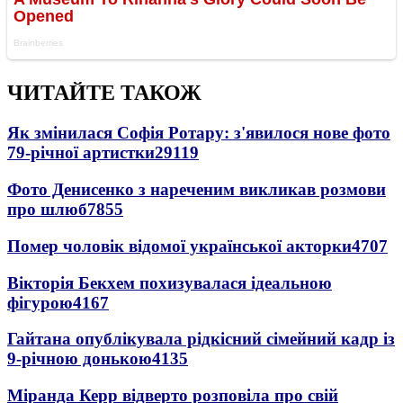
ЧИТАЙТЕ ТАКОЖ
Як змінилася Софія Ротару: з'явилося нове фото
79-річної артистки
29119
Фото Денисенко з нареченим викликав розмови
про шлюб
7855
Помер чоловік відомої української акторки
4707
Вікторія Бекхем похизувалася ідеальною
фігурою
4167
Гайтана опублікувала рідкісний сімейний кадр із
9-річною донькою
4135
Міранда Керр відверто розповіла про свій