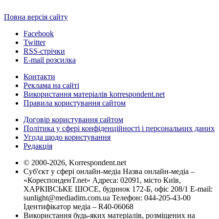
Повна версія сайту
Facebook
Twitter
RSS-стрічки
E-mail розсилка
Контакти
Реклама на сайті
Використання матеріалів korrespondent.net
Правила користування сайтом
Договір користування сайтом
Політика у сфері конфіденційності і персональних даних
Угода щодо користування
Редакція
© 2000-2026, Korrespondent.net
Суб'єкт у сфері онлайн-медіа Назва онлайн-медіа –
«КореспонденТ.net» Адреса: 02091, місто Київ,
ХАРКІВСЬКЕ ШОСЕ, будинок 172-Б, офіс 208/1 E-mail:
sunlight@mediadim.com.ua
Телефон: 044-205-43-00
Ідентифікатор медіа – R40-06068
Використання будь-яких матеріалів, розміщених на