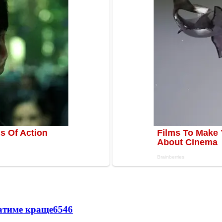
ватиме краще
6546