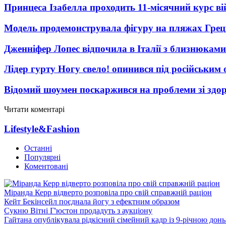
Принцеса Ізабелла проходить 11-місячний курс ві
Модель продемонструвала фігуру на пляжах Греці
Дженніфер Лопес відпочила в Італії з близнюками
Лідер гурту Ногу свело! опинився під російським 
Відомий шоумен поскаржився на проблеми зі здо
Читати коментарі
Lifestyle&Fashion
Останні
Популярні
Коментовані
Міранда Керр відверто розповіла про свій справжній раціон
Кейт Бекінсейл поєднала йогу з ефектним образом
Сукню Вітні Г'юстон продадуть з аукціону
Гайтана опублікувала рідкісний сімейний кадр із 9-річною дон