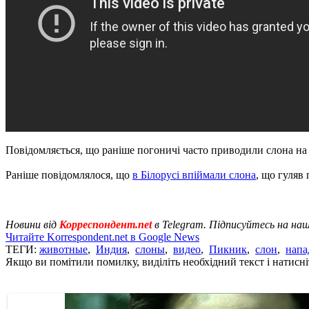
Повідомляється, що раніше погоничі часто приводили слона на 
Раніше повідомлялося, що
в Білорусі впіймали слона
, що гуляв
Новини від
Корреспондент.net
в Telegram. Підписуйтесь на на
Читайте Korrespondent.net в Google News
ТЕГИ:
животные
,
Индия
,
слоны
,
видео
,
Пикник
,
слон
,
напа
Якщо ви помітили помилку, виділіть необхідний текст і натисніт