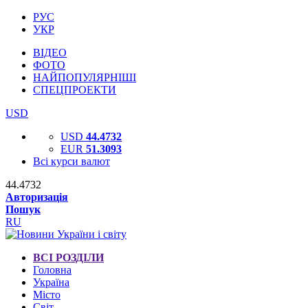
РУС
УКР
ВІДЕО
ФОТО
НАЙПОПУЛЯРНІШІ
СПЕЦПРОЕКТИ
USD
USD
44.4732
EUR
51.3093
Всі курси валют
44.4732
Авторизація
Пошук
RU
ВСІ РОЗДІЛИ
Головна
Україна
Місто
Світ