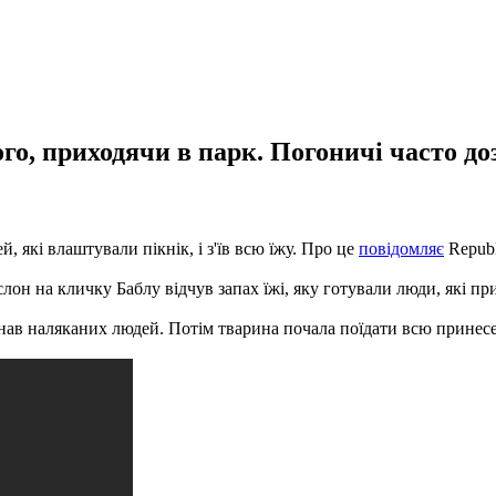
го, приходячи в парк. Погоничі часто до
, які влаштували пікнік, і з'їв всю їжу. Про це
повідомляє
Republ
лон на кличку Баблу відчув запах їжі, яку готували люди, які пр
гнав наляканих людей. Потім тварина почала поїдати всю принес