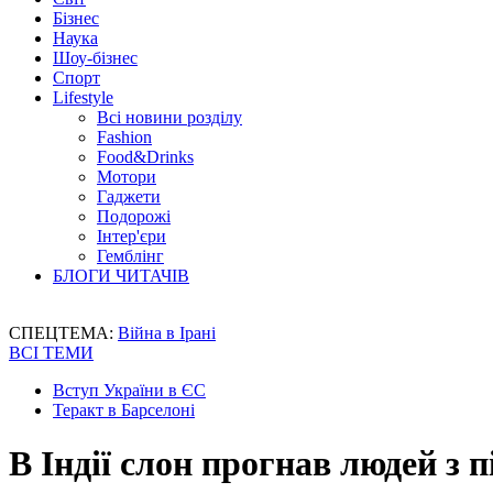
Бізнес
Наука
Шоу-бізнес
Спорт
Lifestyle
Всі новини розділу
Fashion
Food&Drinks
Мотори
Гаджети
Подорожі
Інтер'єри
Гемблінг
БЛОГИ ЧИТАЧІВ
СПЕЦТЕМА:
Війна в Ірані
ВСІ ТЕМИ
Вступ України в ЄС
Теракт в Барселоні
В Індії слон прогнав людей з пі