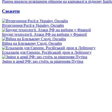
Ріанна вразила розкішним образом на карнавалі в рідному Барб
Сюжети
Вторгнення Росії в Україну. Онлайн
Брудні технології. Атаки РФ на вибори у Франції
Війна на Близькому Сході. Онлайн
Ескалація для Європи. Російський дрон в Лейпцигу
Зміни в армії РФ: що стоїть за рішенням Путіна