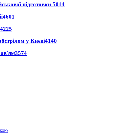
йськової підготовки
5014
ї
4601
4225
обстрілом у Києві
4140
ров'ям
3574
ькою