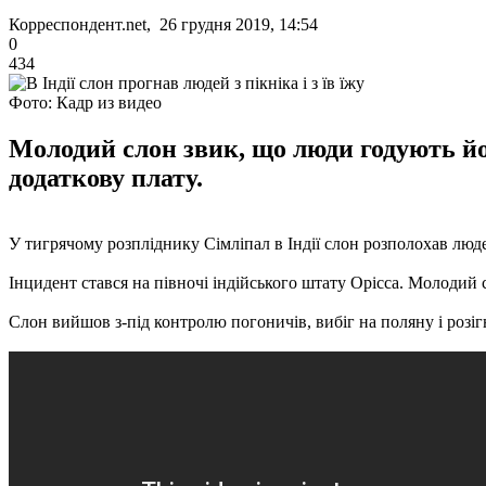
Корреспондент.net, 26 грудня 2019, 14:54
0
434
Фото: Кадр из видео
Молодий слон звик, що люди годують йо
додаткову плату.
У тигрячому розпліднику Сімліпал в Індії слон розполохав людей
Інцидент стався на півночі індійського штату Орісса. Молодий с
Слон вийшов з-під контролю погоничів, вибіг на поляну і розі