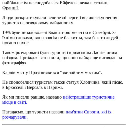
найбільше їм не сподобалася Ейфелева вежа в столиці
Франції.
Люди розкритикували величезні черги і велике скупчення
туристів на оглядовому майданчику.
19% були незадоволені Блакитною мечеттю в Стамбулі. За
їхніми словами, вона зовсім не блакитна, там багато людей і
погано пахне.
Також розчаровані були туристи і кримським Ластівчиним
гніздом. Приїжджі зазначили, що воно найкраще виглядає на
фотографіях.
Карлів міст у Празі виявився "звичайним мостом".
Не сподобалися туристам також статуя Хлопчика, який пісяє,
в Брюсселі і Версаль в Парижі.
Як ми писали раніше, названо
найстрашніше туристичне
місце в світі.
Нагадаємо, що туристи назвали
пам'ятки Європи, які їх
розчарували.