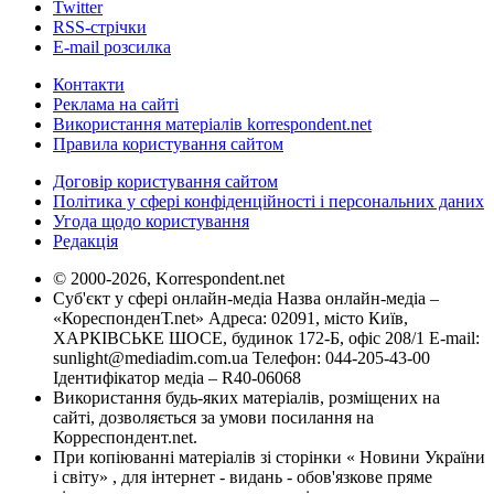
Twitter
RSS-стрічки
E-mail розсилка
Контакти
Реклама на сайті
Використання матеріалів korrespondent.net
Правила користування сайтом
Договір користування сайтом
Політика у сфері конфіденційності і персональних даних
Угода щодо користування
Редакція
© 2000-2026, Korrespondent.net
Суб'єкт у сфері онлайн-медіа Назва онлайн-медіа –
«КореспонденТ.net» Адреса: 02091, місто Київ,
ХАРКІВСЬКЕ ШОСЕ, будинок 172-Б, офіс 208/1 E-mail:
sunlight@mediadim.com.ua
Телефон: 044-205-43-00
Ідентифікатор медіа – R40-06068
Використання будь-яких матеріалів, розміщених на
сайті, дозволяється за умови посилання на
Корреспондент.net.
При копіюванні матеріалів зі сторінки « Новини України
і світу» , для інтернет - видань - обов'язкове пряме