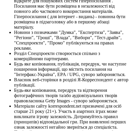
відкрите для пошукових систем гіперпосилання .
Посилання має бути розміщена в незалежності від
повного або часткового використання матеріалів.
Гіперпосилання ( для інтернет - видань) - повинна бути
розміщена в підзаголовку або в першому абзаці
матеріалу.
Новини з позначками "Думка", "Експертиза", "Заява",
"Регіони", "Гроші", "Влада", "Вибори", "Тест-драйв",
"Спецпроекти", "Промо" публікуються на правах
реклами.
Розділ Спецпроекти створюється спільно з
комерційними партнерами.
Будь яке копіювання, публікація, передрук, чи наступне
поширення інформації, що містить посилання на
"Інтерфакс-Україна", EPA / UPG, суворо забороняється.
Власник веб-сторінки в розділі Я-Корреспондент є автор
публікації.
Будь-яке копіювання, передрук та відтворення
фотографічних творів та/або аудіовізуальних творів
правовласника Getty Images - суворо забороняється.
Матеріали сайту korrespondent.net призначені для осіб
старше 21 року (21+). Участь в азартних іграх може
викликати ігрову залежність. Дотримуйтесь правил
(принципів) відповідальної гри. При виявленні перших
ознак залежності негайно зверніться до спеціаліста.