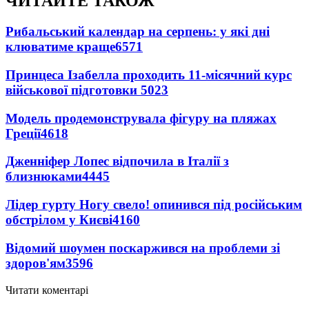
ЧИТАЙТЕ ТАКОЖ
Рибальський календар на серпень: у які дні
клюватиме краще
6571
Принцеса Ізабелла проходить 11-місячний курс
військової підготовки
5023
Модель продемонструвала фігуру на пляжах
Греції
4618
Дженніфер Лопес відпочила в Італії з
близнюками
4445
Лідер гурту Ногу свело! опинився під російським
обстрілом у Києві
4160
Відомий шоумен поскаржився на проблеми зі
здоров'ям
3596
Читати коментарі