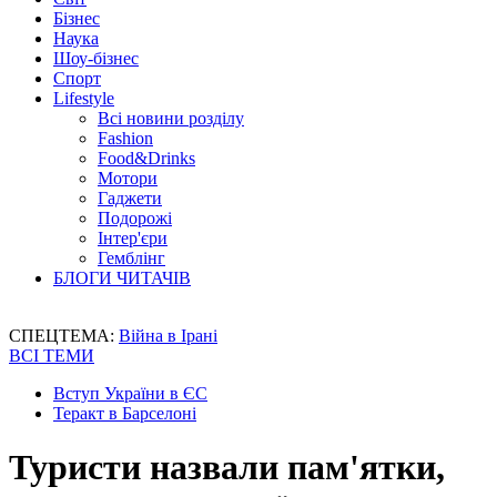
Бізнес
Наука
Шоу-бізнес
Спорт
Lifestyle
Всі новини розділу
Fashion
Food&Drinks
Мотори
Гаджети
Подорожі
Інтер'єри
Гемблінг
БЛОГИ ЧИТАЧІВ
СПЕЦТЕМА:
Війна в Ірані
ВСІ ТЕМИ
Вступ України в ЄС
Теракт в Барселоні
Туристи назвали пам'ятки,