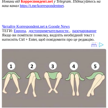
Новини від
Корреспондент.net
у Telegram. Підписуйтесь на
наш канал
https://t.me/korrespondentnet
.
Читайте Korrespondent.net в Google News
ТЕГИ:
Европа
,
достопримечательности
,
разочарование
Якщо ви помітили помилку, виділіть необхідний текст і
натисніть Ctrl + Enter, щоб повідомити про це редакцію.