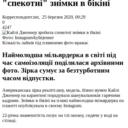
"спекотні" знімки в бікіні
Корреспондент.net, 25 березня 2020, 09:29
0
4247
Фото: Instagram/kyliejenner
Кількість лайків під пляжними фото вражає
Наймолодша мільярдерка в світі під
час самоізоляції поділилася архівними
фото. Зірка сумує за безтурботним
часом відпустки.
Американська зірка реаліті-шоу, модель, бізнес-вумен Кайлі
Дженнер на карантині порадувала шанувальників гарячими
кадрами. Знімки в бікіні на пляжі наймолодша мільярдерка на
планеті опублікувала в своєму Instagram.
22-річна знаменитість позує на тлі океану, сидячи у воді на
стільці.