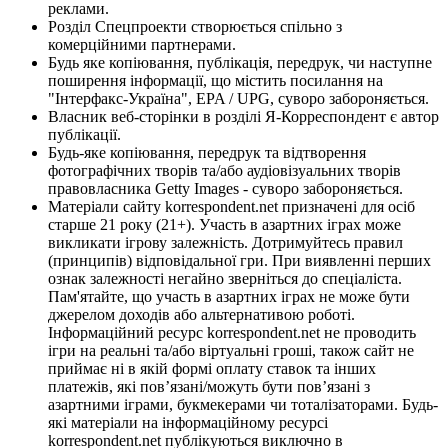
реклами.
Розділ Спецпроекти створюється спільно з
комерційними партнерами.
Будь яке копіювання, публікація, передрук, чи наступне
поширення інформації, що містить посилання на
"Інтерфакс-Україна", EPA / UPG, суворо забороняється.
Власник веб-сторінки в розділі Я-Корреспондент є автор
публікації.
Будь-яке копіювання, передрук та відтворення
фотографічних творів та/або аудіовізуальних творів
правовласника Getty Images - суворо забороняється.
Матеріали сайту korrespondent.net призначені для осіб
старше 21 року (21+). Участь в азартних іграх може
викликати ігрову залежність. Дотримуйтесь правил
(принципів) відповідальної гри. При виявленні перших
ознак залежності негайно зверніться до спеціаліста.
Пам'ятайте, що участь в азартних іграх не може бути
джерелом доходів або альтернативою роботі.
Інформаційний ресурс korrespondent.net не проводить
ігри на реальні та/або віртуальні гроші, також сайт не
приймає ні в якій формі оплату ставок та інших
платежів, які пов’язані/можуть бути пов’язані з
азартними іграми, букмекерами чи тоталізаторами. Будь-
які матеріали на інформаційному ресурсі
korrespondent.net публікуються виключно в