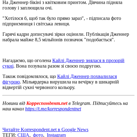
На Дженнер бікіні з квітковим принтом. Дівчина підняла
голову і заплющила очі.
"Хотілося б, щоб так було прямо зараз", - підписала фото
підприємниця і світська левиця.
Гарячі кадри дописувачі зірки оцінили. Публікація Дженнер
набрала майже 8,5 мільйонів позначок "подобається".
Нагадаємо, що оголена
Кайлі Дженнер знялася в прозорій
сукні
. Вона позувала разом зі своєю подругою.
Також повідомлялося, що
Кайлі Дженнер похвалилася
фігурою
. Мільярдерка вирушила на вечірку в шикарній
відвертій сукні червоного кольору.
Новини від
Корреспондент.net
в Telegram. Підписуйтесь на
наш канал
https://t.me/korrespondentnet
Читайте Korrespondent.net в Google News
ТЕГИ:
США
,
фото
,
Instagram