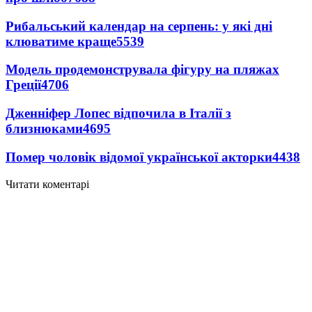
Рибальський календар на серпень: у які дні
клюватиме краще
5539
Модель продемонструвала фігуру на пляжах
Греції
4706
Дженніфер Лопес відпочила в Італії з
близнюками
4695
Помер чоловік відомої української акторки
4438
Читати коментарі