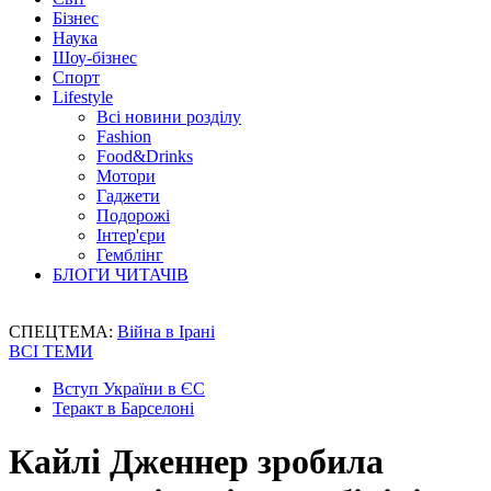
Бізнес
Наука
Шоу-бізнес
Спорт
Lifestyle
Всі новини розділу
Fashion
Food&Drinks
Мотори
Гаджети
Подорожі
Інтер'єри
Гемблінг
БЛОГИ ЧИТАЧІВ
СПЕЦТЕМА:
Війна в Ірані
ВСІ ТЕМИ
Вступ України в ЄС
Теракт в Барселоні
Кайлі Дженнер зробила