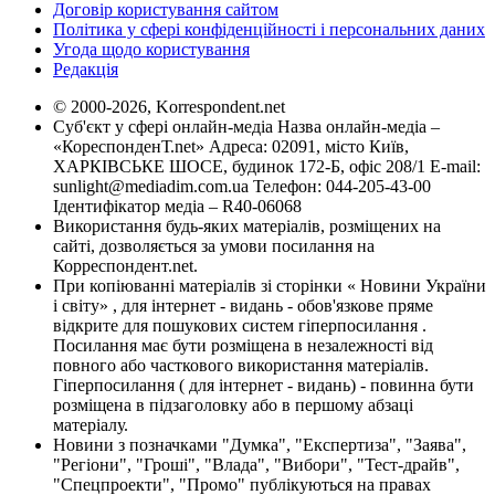
Договір користування сайтом
Політика у сфері конфіденційності і персональних даних
Угода щодо користування
Редакція
© 2000-2026, Korrespondent.net
Суб'єкт у сфері онлайн-медіа Назва онлайн-медіа –
«КореспонденТ.net» Адреса: 02091, місто Київ,
ХАРКІВСЬКЕ ШОСЕ, будинок 172-Б, офіс 208/1 E-mail:
sunlight@mediadim.com.ua
Телефон: 044-205-43-00
Ідентифікатор медіа – R40-06068
Використання будь-яких матеріалів, розміщених на
сайті, дозволяється за умови посилання на
Корреспондент.net.
При копіюванні матеріалів зі сторінки « Новини України
і світу» , для інтернет - видань - обов'язкове пряме
відкрите для пошукових систем гіперпосилання .
Посилання має бути розміщена в незалежності від
повного або часткового використання матеріалів.
Гіперпосилання ( для інтернет - видань) - повинна бути
розміщена в підзаголовку або в першому абзаці
матеріалу.
Новини з позначками "Думка", "Експертиза", "Заява",
"Регіони", "Гроші", "Влада", "Вибори", "Тест-драйв",
"Спецпроекти", "Промо" публікуються на правах