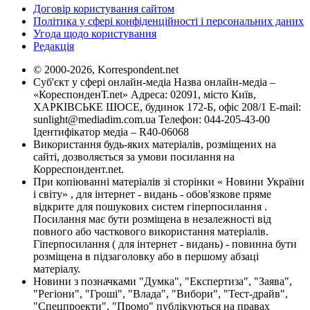
Договір користування сайтом
Політика у сфері конфіденційності і персональних даних
Угода щодо користування
Редакція
© 2000-2026, Korrespondent.net
Суб'єкт у сфері онлайн-медіа Назва онлайн-медіа –
«КореспонденТ.net» Адреса: 02091, місто Київ,
ХАРКІВСЬКЕ ШОСЕ, будинок 172-Б, офіс 208/1 E-mail:
sunlight@mediadim.com.ua
Телефон: 044-205-43-00
Ідентифікатор медіа – R40-06068
Використання будь-яких матеріалів, розміщених на
сайті, дозволяється за умови посилання на
Корреспондент.net.
При копіюванні матеріалів зі сторінки « Новини України
і світу» , для інтернет - видань - обов'язкове пряме
відкрите для пошукових систем гіперпосилання .
Посилання має бути розміщена в незалежності від
повного або часткового використання матеріалів.
Гіперпосилання ( для інтернет - видань) - повинна бути
розміщена в підзаголовку або в першому абзаці
матеріалу.
Новини з позначками "Думка", "Експертиза", "Заява",
"Регіони", "Гроші", "Влада", "Вибори", "Тест-драйв",
"Спецпроекти", "Промо" публікуються на правах