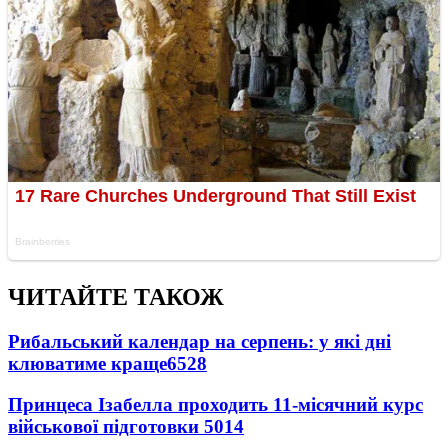
ЧИТАЙТЕ ТАКОЖ
Рибальський календар на серпень: у які дні
клюватиме краще
6528
Принцеса Ізабелла проходить 11-місячний курс
військової підготовки
5014