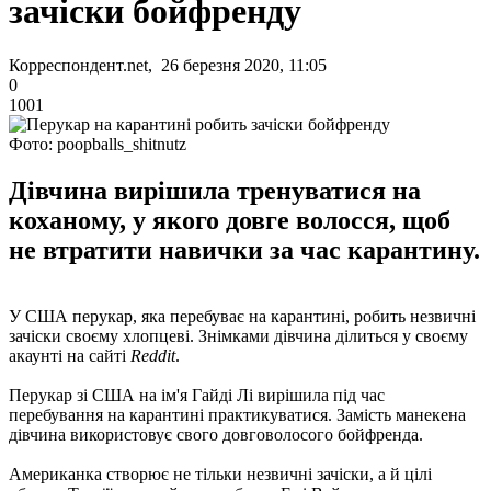
зачіски бойфренду
Корреспондент.net, 26 березня 2020, 11:05
0
1001
Фото: poopballs_shitnutz
Дівчина вирішила тренуватися на
коханому, у якого довге волосся, щоб
не втратити навички за час карантину.
У США перукар, яка перебуває на карантині, робить незвичні
зачіски своєму хлопцеві. Знімками дівчина ділиться у своєму
акаунті на сайті
Reddit
.
Перукар зі США на ім'я Гайді Лі вирішила під час
перебування на карантині практикуватися. Замість манекена
дівчина використовує свого довговолосого бойфренда.
Американка створює не тільки незвичні зачіски, а й цілі