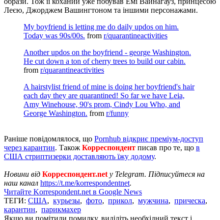
образи. Тож її коханий уже побував Емі Вайнагауз, принцесою
Леєю, Джорджем Вашингтоном та іншими персонажами.
My boyfriend is letting me do daily updos on him.
Today was 90s/00s.
from
r/quarantineactivities
Another updos on the boyfriend - george Washington.
He cut down a ton of cherry trees to build our cabin.
from
r/quarantineactivities
A hairstylist friend of mine is doing her boyfriend's hair
each day they are quarantined! So far we have Leia,
Amy Winehouse, 90's prom, Cindy Lou Who, and
George Washington.
from
r/funny
Раніше повідомлялося, що
Pornhub відкриє преміум-доступ
через карантин
. Також
Корреспондент
писав про те, що
в
США стриптизерки доставляють їжу додому
.
Новини від
Корреспондент.net
у Telegram. Підписуйтеся на
наш канал
https://t.me/korrespondentnet
.
Читайте Korrespondent.net в Google News
ТЕГИ:
США
,
курьезы
,
фото
,
прикол
,
мужчина
,
прическа
,
карантин
,
парикмахер
Якщо ви помітили помилку, виділіть необхідний текст і