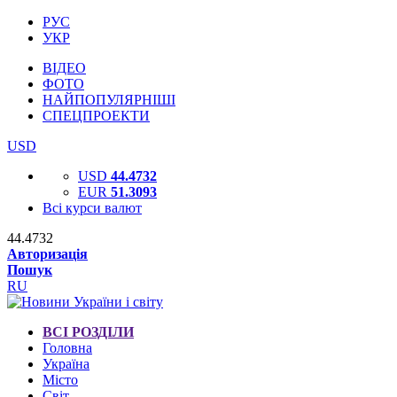
РУС
УКР
ВІДЕО
ФОТО
НАЙПОПУЛЯРНІШІ
СПЕЦПРОЕКТИ
USD
USD
44.4732
EUR
51.3093
Всі курси валют
44.4732
Авторизація
Пошук
RU
ВСІ РОЗДІЛИ
Головна
Україна
Місто
Світ