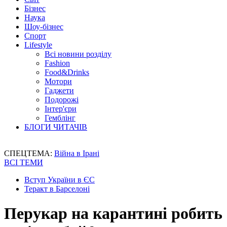
Бізнес
Наука
Шоу-бізнес
Спорт
Lifestyle
Всі новини розділу
Fashion
Food&Drinks
Мотори
Гаджети
Подорожі
Інтер'єри
Гемблінг
БЛОГИ ЧИТАЧІВ
СПЕЦТЕМА:
Війна в Ірані
ВСІ ТЕМИ
Вступ України в ЄС
Теракт в Барселоні
Перукар на карантині робить