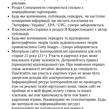
реклами.
Розділ Спецпроекти створюється спільно з
комерційними партнерами.
Будь яке копіювання, публікація, передрук, чи наступне
поширення інформації, що містить посилання на
"Інтерфакс-Україна", EPA / UPG, суворо забороняється.
Власник веб-сторінки в розділі Я-Корреспондент є автор
публікації.
Будь-яке копіювання, передрук та відтворення
фотографічних творів та/або аудіовізуальних творів
правовласника Getty Images - суворо забороняється.
Матеріали сайту korrespondent.net призначені для осіб
старше 21 року (21+). Участь в азартних іграх може
викликати ігрову залежність. Дотримуйтесь правил
(принципів) відповідальної гри. При виявленні перших
ознак залежності негайно зверніться до спеціаліста.
Пам'ятайте, що участь в азартних іграх не може бути
джерелом доходів або альтернативою роботі.
Інформаційний ресурс korrespondent.net не проводить
ігри на реальні та/або віртуальні гроші, також сайт не
приймає ні в якій формі оплату ставок та інших
платежів, які пов’язані/можуть бути пов’язані з
азартними іграми, букмекерами чи тоталізаторами. Будь-
які матеріали на інформаційному ресурсі
korrespondent.net публікуються виключно в