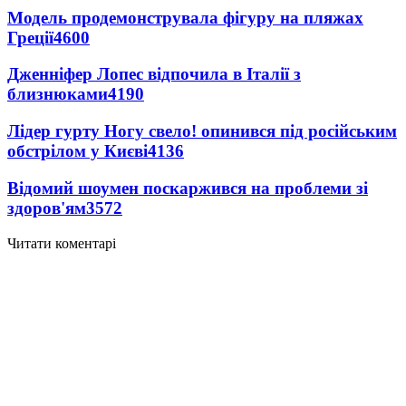
Модель продемонструвала фігуру на пляжах
Греції
4600
Дженніфер Лопес відпочила в Італії з
близнюками
4190
Лідер гурту Ногу свело! опинився під російським
обстрілом у Києві
4136
Відомий шоумен поскаржився на проблеми зі
здоров'ям
3572
Читати коментарі