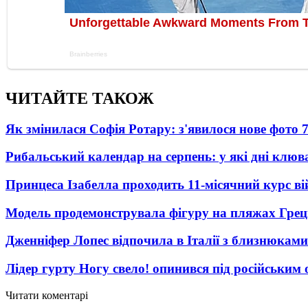
ЧИТАЙТЕ ТАКОЖ
Як змінилася Софія Ротару: з'явилося нове фото 7
Рибальський календар на серпень: у які дні клю
Принцеса Ізабелла проходить 11-місячний курс ві
Модель продемонструвала фігуру на пляжах Греці
Дженніфер Лопес відпочила в Італії з близнюками
Лідер гурту Ногу свело! опинився під російським 
Читати коментарі