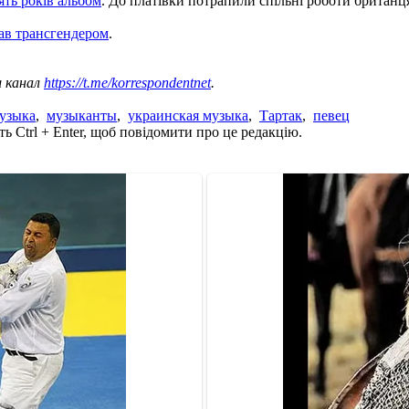
ять років альбом
. До платівки потрапили спільні роботи британц
тав трансгендером
.
ш канал
https://t.me/korrespondentnet
.
узыка
,
музыканты
,
украинская музыка
,
Тартак
,
певец
ь Ctrl + Enter, щоб повідомити про це редакцію.