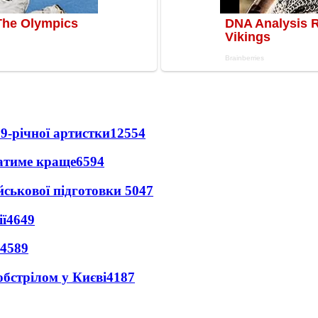
9-річної артистки
12554
ватиме краще
6594
йськової підготовки
5047
ї
4649
4589
обстрілом у Києві
4187