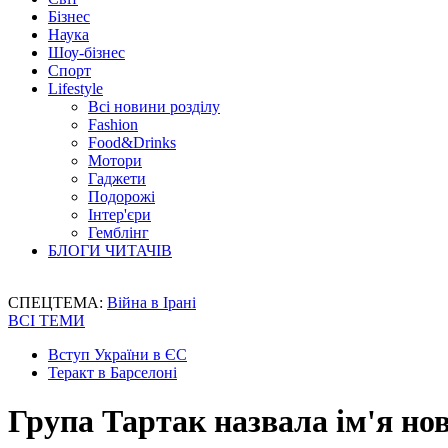
Бізнес
Наука
Шоу-бізнес
Спорт
Lifestyle
Всі новини розділу
Fashion
Food&Drinks
Мотори
Гаджети
Подорожі
Інтер'єри
Гемблінг
БЛОГИ ЧИТАЧІВ
СПЕЦТЕМА:
Війна в Ірані
ВСІ ТЕМИ
Вступ України в ЄС
Теракт в Барселоні
Група Тартак назвала ім'я нов