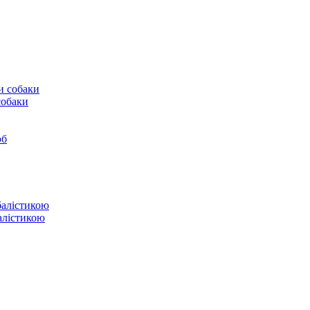
собаки
юб
балістикою