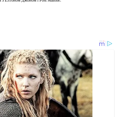
я з Елтоном Джоном і Post Malone.