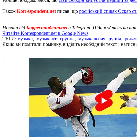
Раніше повідомлялося, що
Оззі Осборн випустив перший за дес
Також
Korrespondent.net
писав, що
російський співак Оскар с
Новини від
Корреспондент.net
в Telegram. Підписуйтесь на на
Читайте Korrespondent.net в Google News
ТЕГИ:
музыка
,
музыкант
,
группа
,
музыкальная группа
,
рок-м
Якщо ви помітили помилку, виділіть необхідний текст і натисніт