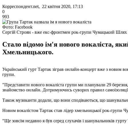
Корреспондент.net, 22 квітня 2020, 17:13
0
993
Фото: Facebook
Сергій Строян - вже екс-фронтмен рок-групи Чумацький Шлях
Стало відомо ім'я нового вокаліста, як
Хмельницького.
Український гурт Тартак зіграв онлайн-концерт вже з новим в
групи.
"Представити нового вокаліста групи ми планували 29 березня, 
знайомство онлайн. Дотримуючись суворих правил самоізоляції, н
Також музиканти додали, що вони сподіваються, що шанувальни
Новим вокалістом Тартак став лідер хмельницької рок-групи 
"Ще зовсім недавно я був серед слухачів і шанувальників гурту 