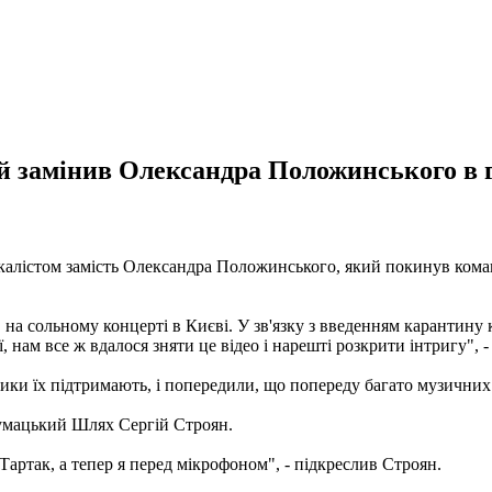
ий замінив Олександра Положинського в 
окалістом замість Олександра Положинського, який покинув ком
на сольному концерті в Києві. У зв'язку з введенням карантину 
ам все ж вдалося зняти це відео і нарешті розкрити інтригу", - й
ки їх підтримають, і попередили, що попереду багато музичних
Чумацький Шлях Сергій Строян.
Тартак, а тепер я перед мікрофоном", - підкреслив Строян.