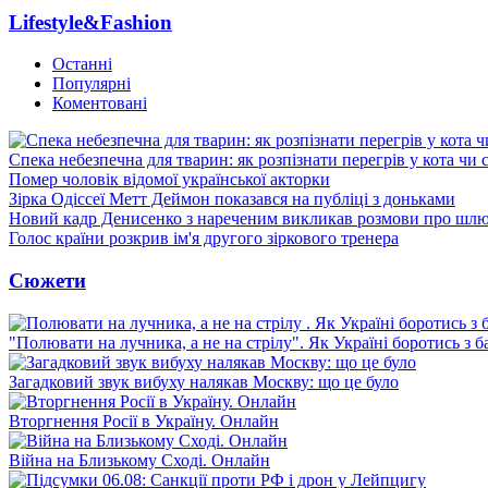
Lifestyle&Fashion
Останні
Популярні
Коментовані
Спека небезпечна для тварин: як розпізнати перегрів у кота чи 
Помер чоловік відомої української акторки
Зірка Одіссеї Метт Деймон показався на публіці з доньками
Новий кадр Денисенко з нареченим викликав розмови про шл
Голос країни розкрив ім'я другого зіркового тренера
Сюжети
"Полювати на лучника, а не на стрілу". Як Україні боротись з 
Загадковий звук вибуху налякав Москву: що це було
Вторгнення Росії в Україну. Онлайн
Війна на Близькому Сході. Онлайн