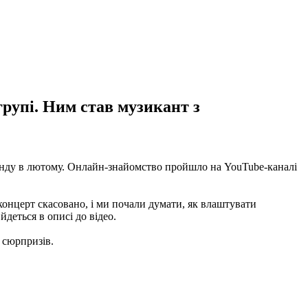
групі. Ним став музикант з
анду в лютому. Онлайн-знайомство пройшло на YouTube-каналі
концерт скасовано, і ми почали думати, як влаштувати
деться в описі до відео.
 сюрпризів.