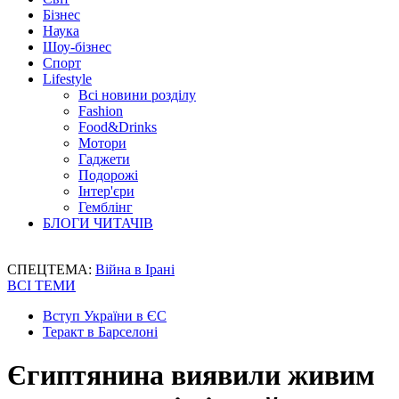
Бізнес
Наука
Шоу-бізнес
Спорт
Lifestyle
Всі новини розділу
Fashion
Food&Drinks
Мотори
Гаджети
Подорожі
Інтер'єри
Гемблінг
БЛОГИ ЧИТАЧІВ
СПЕЦТЕМА:
Війна в Ірані
ВСІ ТЕМИ
Вступ України в ЄС
Теракт в Барселоні
Єгиптянина виявили живим