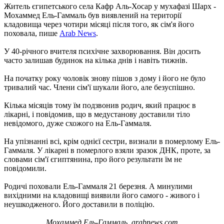
Житель єгипетського села Кафр Аль-Хосар у мухафазі Шарх -
Мохаммед Ель-Гаммаль був виявлений на території
кладовища через чотири місяці після того, як сім'я його
поховала, пише
Arab News
.
У 40-річного вчителя психічне захворювання. Він досить
часто залишав будинок на кілька днів і навіть тижнів.
На початку року чоловік знову пішов з дому і його не було
тривалий час. Члени сім'ї шукали його, але безуспішно.
Кілька місяців тому їм подзвонив родич, який працює в
лікарні, і повідомив, що в медустанову доставили тіло
невідомого, дуже схожого на Ель-Гаммаля.
На упізнанні всі, крім однієї сестри, визнали в померлому Ель-
Гаммаля. У лікарні в померлого взяли зразок ДНК, проте, за
словами сім'ї єгиптянина, про його результати їм не
повідомили.
Родичі поховали Ель-Гаммаля 21 березня. А минулими
вихідними на кладовищі виявили його самого - живого і
неушкодженого. Його доставили в поліцію.
Мохаммед Ель-Гаммаль. arabnews.com