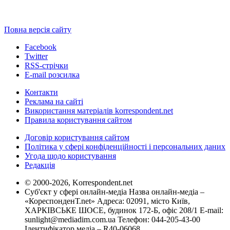
Повна версія сайту
Facebook
Twitter
RSS-стрічки
E-mail розсилка
Контакти
Реклама на сайті
Використання матеріалів korrespondent.net
Правила користування сайтом
Договір користування сайтом
Політика у сфері конфіденційності і персональних даних
Угода щодо користування
Редакція
© 2000-2026, Korrespondent.net
Суб'єкт у сфері онлайн-медіа Назва онлайн-медіа –
«КореспонденТ.net» Адреса: 02091, місто Київ,
ХАРКІВСЬКЕ ШОСЕ, будинок 172-Б, офіс 208/1 E-mail:
sunlight@mediadim.com.ua
Телефон: 044-205-43-00
Ідентифікатор медіа – R40-06068