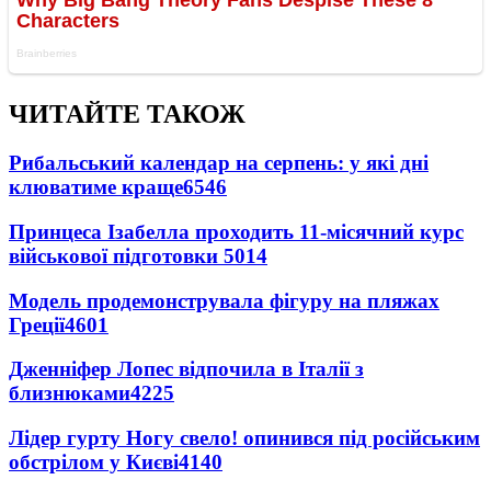
ЧИТАЙТЕ ТАКОЖ
Рибальський календар на серпень: у які дні
клюватиме краще
6546
Принцеса Ізабелла проходить 11-місячний курс
військової підготовки
5014
Модель продемонструвала фігуру на пляжах
Греції
4601
Дженніфер Лопес відпочила в Італії з
близнюками
4225
Лідер гурту Ногу свело! опинився під російським
обстрілом у Києві
4140