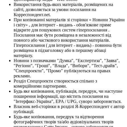
Використання будь-яких матеріалів, розміщених на
сайті, дозволяється за умови посилання на
Корреспондент.net.
При копіюванні матеріалів зі сторінки « Новини України
і світу» , для інтернет - видань - обов'язкове пряме
відкрите для пошукових систем гіперпосилання .
Посилання має бути розміщена в незалежності від
повного або часткового використання матеріалів.
Гіперпосилання ( для інтернет - видань) - повинна бути
розміщена в підзаголовку або в першому абзаці
матеріалу.
Новини з позначками "Думка", "Експертиза", "Заява",
"Регіони", "Гроші", "Влада", "Вибори", "Тест-драйв",
"Спецпроекти", "Промо" публікуються на правах
реклами.
Розділ Спецпроекти створюється спільно з
комерційними партнерами.
Будь яке копіювання, публікація, передрук, чи наступне
поширення інформації, що містить посилання на
"Інтерфакс-Україна", EPA / UPG, суворо забороняється.
Власник веб-сторінки в розділі Я-Корреспондент є автор
публікації.
Будь-яке копіювання, передрук та відтворення
фотографічних творів та/або аудіовізуальних творів
правовласника Getty Images - суворо забороняється.