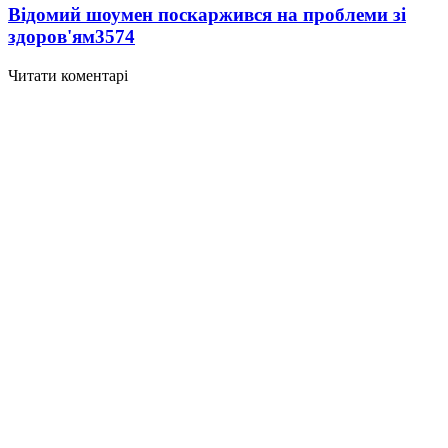
Відомий шоумен поскаржився на проблеми зі
здоров'ям
3574
Читати коментарі