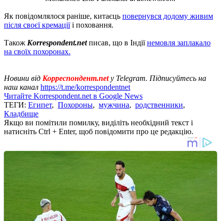
Як повідомлялося раніше, китаєць
повернувся додому живим
після своєї кремації
і поховання.
Також
Korrespondent.net
писав, що в Індії
немовля заплакало
на своїх похоронах.
Новини від
Корреспондент.net
у Telegram. Підписуйтесь на
наш канал
https://t.me/korrespondentnet
Читайте Korrespondent.net в Google News
ТЕГИ:
Египет
,
Похороны
,
мужчина
,
родственники
,
Кладбище
Якщо ви помітили помилку, виділіть необхідний текст і
натисніть Ctrl + Enter, щоб повідомити про це редакцію.