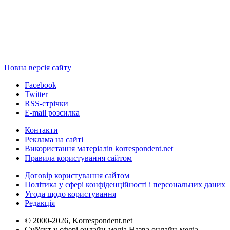
Повна версія сайту
Facebook
Twitter
RSS-стрічки
E-mail розсилка
Контакти
Реклама на сайті
Використання матеріалів korrespondent.net
Правила користування сайтом
Договір користування сайтом
Політика у сфері конфіденційності і персональних даних
Угода щодо користування
Редакція
© 2000-2026, Korrespondent.net
Суб'єкт у сфері онлайн-медіа Назва онлайн-медіа –