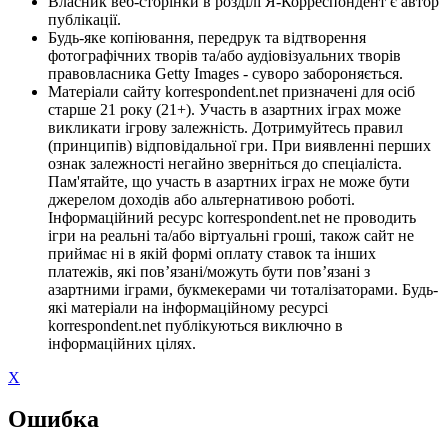
Власник веб-сторінки в розділі Я-Корреспондент є автор
публікації.
Будь-яке копіювання, передрук та відтворення
фотографічних творів та/або аудіовізуальних творів
правовласника Getty Images - суворо забороняється.
Матеріали сайту korrespondent.net призначені для осіб
старше 21 року (21+). Участь в азартних іграх може
викликати ігрову залежність. Дотримуйтесь правил
(принципів) відповідальної гри. При виявленні перших
ознак залежності негайно зверніться до спеціаліста.
Пам'ятайте, що участь в азартних іграх не може бути
джерелом доходів або альтернативою роботі.
Інформаційний ресурс korrespondent.net не проводить
ігри на реальні та/або віртуальні гроші, також сайт не
приймає ні в якій формі оплату ставок та інших
платежів, які пов’язані/можуть бути пов’язані з
азартними іграми, букмекерами чи тоталізаторами. Будь-
які матеріали на інформаційному ресурсі
korrespondent.net публікуються виключно в
інформаційних цілях.
X
Ошибка