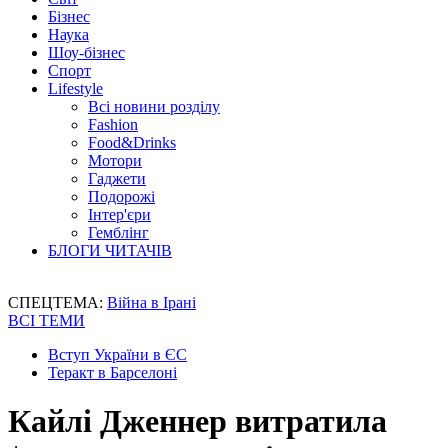
Бізнес
Наука
Шоу-бізнес
Спорт
Lifestyle
Всі новини розділу
Fashion
Food&Drinks
Мотори
Гаджети
Подорожі
Інтер'єри
Гемблінг
БЛОГИ ЧИТАЧІВ
СПЕЦТЕМА:
Війна в Ірані
ВСІ ТЕМИ
Вступ України в ЄС
Теракт в Барселоні
Кайлі Дженнер витратила