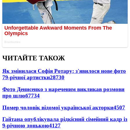
ЧИТАЙТЕ ТАКОЖ
Як змінилася Софія Ротару: з'явилося нове фото
79-річної артистки
28730
Фото Денисенко з нареченим викликав розмови
про шлюб
7734
Помер чоловік відомої української акторки
4507
Гайтана опублікувала рідкісний сімейний кадр із
9-річною донькою
4127