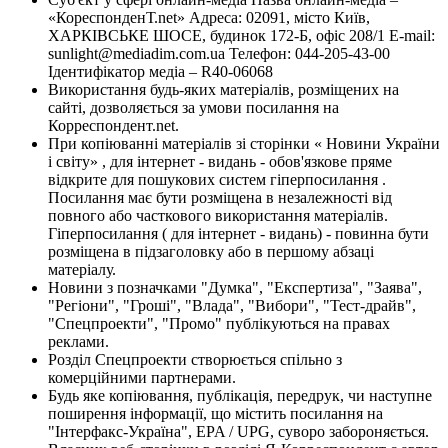
«КореспонденТ.net» Адреса: 02091, місто Київ,
ХАРКІВСЬКЕ ШОСЕ, будинок 172-Б, офіс 208/1 E-mail:
sunlight@mediadim.com.ua
Телефон: 044-205-43-00
Ідентифікатор медіа – R40-06068
Використання будь-яких матеріалів, розміщених на
сайті, дозволяється за умови посилання на
Корреспондент.net.
При копіюванні матеріалів зі сторінки « Новини України
і світу» , для інтернет - видань - обов'язкове пряме
відкрите для пошукових систем гіперпосилання .
Посилання має бути розміщена в незалежності від
повного або часткового використання матеріалів.
Гіперпосилання ( для інтернет - видань) - повинна бути
розміщена в підзаголовку або в першому абзаці
матеріалу.
Новини з позначками "Думка", "Експертиза", "Заява",
"Регіони", "Гроші", "Влада", "Вибори", "Тест-драйв",
"Спецпроекти", "Промо" публікуються на правах
реклами.
Розділ Спецпроекти створюється спільно з
комерційними партнерами.
Будь яке копіювання, публікація, передрук, чи наступне
поширення інформації, що містить посилання на
"Інтерфакс-Україна", EPA / UPG, суворо забороняється.