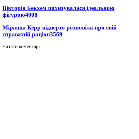
Вікторія Бекхем похизувалася ідеальною
фігурою
4008
Міранда Керр відверто розповіла про свій
справжній раціон
3569
Читати коментарі