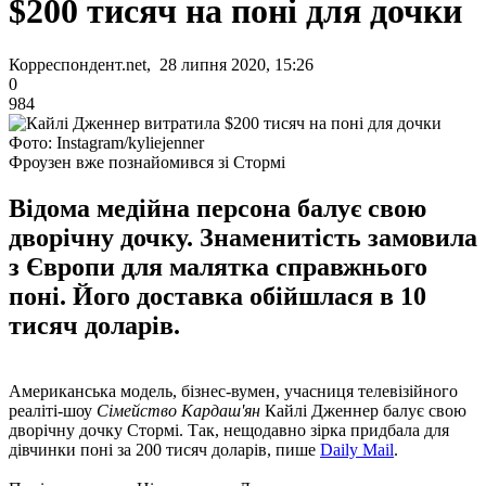
$200 тисяч на поні для дочки
Корреспондент.net, 28 липня 2020, 15:26
0
984
Фото: Instagram/kyliejenner
Фроузен вже познайомився зі Стормі
Відома медійна персона балує свою
дворічну дочку. Знаменитість замовила
з Європи для малятка справжнього
поні. Його доставка обійшлася в 10
тисяч доларів.
Американська модель, бізнес-вумен, учасниця телевізійного
реаліті-шоу
Сімейство Кардаш'ян
Кайлі Дженнер балує свою
дворічну дочку Стормі. Так, нещодавно зірка придбала для
дівчинки поні за 200 тисяч доларів, пише
Daily Mail
.