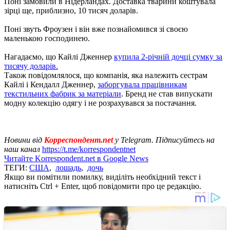
Поні замовили в Нідерландах. Доставка тварини коштувала
зірці ще, приблизно, 10 тисяч доларів.
Поні звуть Фроузен і він вже познайомився зі своєю
маленькою господинею.
Нагадаємо, що Кайлі Дженнер
купила 2-річній дочці сумку за
тисячу доларів.
Також повідомлялося, що компанія, яка належить сестрам
Кайлі і Кендалл Дженнер,
заборгувала працівникам
текстильних фабрик за матеріали
. Бренд не став випускати
модну колекцію одягу і не розрахувався за постачання.
Новини від
Корреспондент.net
у Telegram. Підписуйтесь на
наш канал
https://t.me/korrespondentnet
Читайте Korrespondent.net в Google News
ТЕГИ:
США
,
лошадь
,
дочь
Якщо ви помітили помилку, виділіть необхідний текст і
натисніть Ctrl + Enter, щоб повідомити про це редакцію.