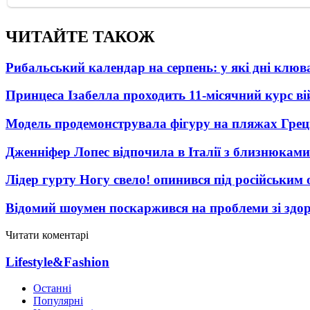
ЧИТАЙТЕ ТАКОЖ
Рибальський календар на серпень: у які дні клю
Принцеса Ізабелла проходить 11-місячний курс ві
Модель продемонструвала фігуру на пляжах Греці
Дженніфер Лопес відпочила в Італії з близнюками
Лідер гурту Ногу свело! опинився під російським 
Відомий шоумен поскаржився на проблеми зі здо
Читати коментарі
Lifestyle&Fashion
Останні
Популярні