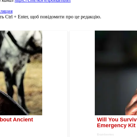
ш канал
https://t.me/korrespondentnet
сляция
ь Ctrl + Enter, щоб повідомити про це редакцію.