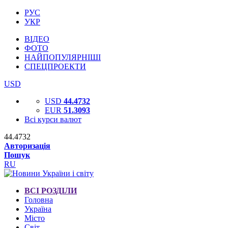
РУС
УКР
ВІДЕО
ФОТО
НАЙПОПУЛЯРНІШІ
СПЕЦПРОЕКТИ
USD
USD
44.4732
EUR
51.3093
Всі курси валют
44.4732
Авторизація
Пошук
RU
ВСІ РОЗДІЛИ
Головна
Україна
Місто
Світ