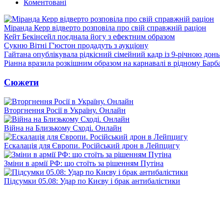
Коментовані
Міранда Керр відверто розповіла про свій справжній раціон
Кейт Бекінсейл поєднала йогу з ефектним образом
Сукню Вітні Г'юстон продадуть з аукціону
Гайтана опублікувала рідкісний сімейний кадр із 9-річною дон
Ріанна вразила розкішним образом на карнавалі в рідному Барб
Сюжети
Вторгнення Росії в Україну. Онлайн
Війна на Близькому Сході. Онлайн
Ескалація для Європи. Російський дрон в Лейпцигу
Зміни в армії РФ: що стоїть за рішенням Путіна
Підсумки 05.08: Удар по Києву і брак антибалістики