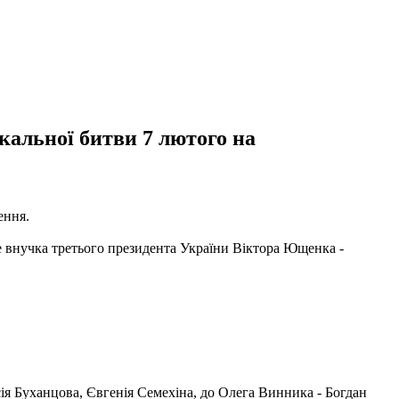
окальної битви 7 лютого на
ення.
е внучка третього президента України Віктора Ющенка -
ія Буханцова, Євгенія Семехіна, до Олега Винника - Богдан