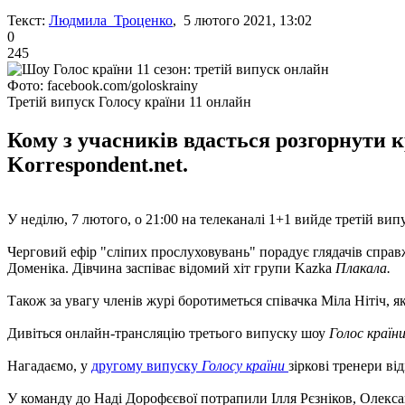
Текст:
Людмила Троценко
, 5 лютого 2021, 13:02
0
245
Фото: facebook.com/goloskrainy
Третій випуск Голосу країни 11 онлайн
Кому з учасників вдасться розгорнути к
Korrespondent.net.
У неділю, 7 лютого, о 21:00 на телеканалі 1+1 вийде третій ви
Черговий ефір "сліпих прослуховувань" порадує глядачів спра
Доменіка. Дівчина заспіває відомий хіт групи Kazka
Плакала.
Також за увагу членів журі боротиметься співачка Міла Нітіч, ​​
Дивіться онлайн-трансляцію третього випуску шоу
Голос країн
Нагадаємо, у
другому випуску
Голосу країни
зіркові тренери ві
У команду до Наді Дорофєєвої потрапили Ілля Рєзніков, Олекса