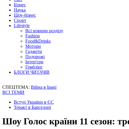
Бізнес
Наука
Шоу-бізнес
Спорт
Lifestyle
Всі новини розділу
Fashion
Food&Drinks
Мотори
Гаджети
Подорожі
Інтер'єри
Гемблінг
БЛОГИ ЧИТАЧІВ
СПЕЦТЕМА:
Війна в Ірані
ВСІ ТЕМИ
Вступ України в ЄС
Теракт в Барселоні
Шоу Голос країни 11 сезон: тр