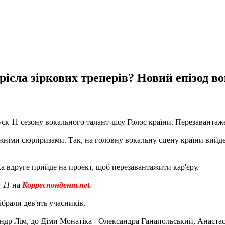
рісла зіркових тренерів? Новий епізод в
пуск 11 сезону вокального талант-шоу Голос країни. Перезавантаж
вжніми сюрпризами. Так, на головну вокальну сцену країни вийд
яка вдруге прийде на проект, щоб перезавантажити кар'єру.
и 11
на
Корреспондент.net.
дібрали дев'ять учасників.
ндр Лім, до Діми Монатіка - Олександра Ганапольський, Анастас