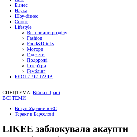
Бізнес
Наука
Шоу-бізнес
Спорт
Lifestyle
Всі новини розділу
Fashion
Food&Drinks
Мотори
Гаджети
Подорожі
Інтер'єри
Гемблінг
БЛОГИ ЧИТАЧІВ
СПЕЦТЕМА:
Війна в Ірані
ВСІ ТЕМИ
Вступ України в ЄС
Теракт в Барселоні
LIKEE заблокувала акаунти