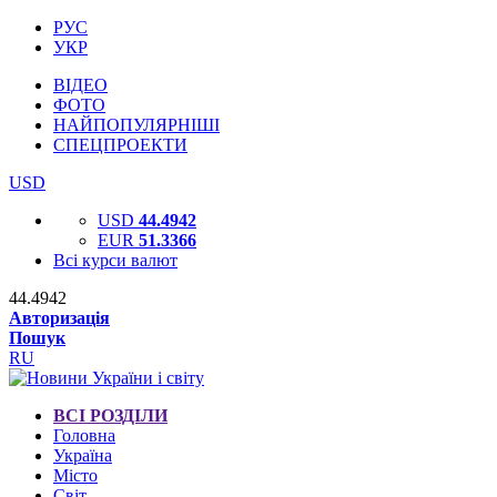
РУС
УКР
ВІДЕО
ФОТО
НАЙПОПУЛЯРНІШІ
СПЕЦПРОЕКТИ
USD
USD
44.4942
EUR
51.3366
Всі курси валют
44.4942
Авторизація
Пошук
RU
ВСІ РОЗДІЛИ
Головна
Україна
Місто
Світ