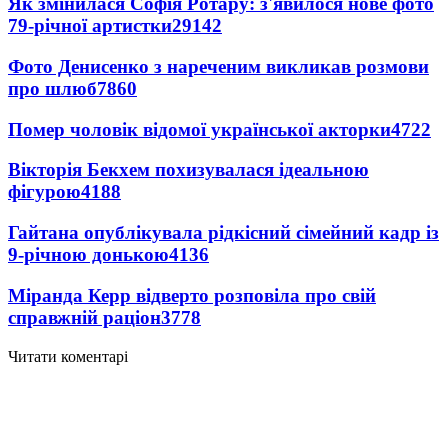
Як змінилася Софія Ротару: з'явилося нове фото
79-річної артистки
29142
Фото Денисенко з нареченим викликав розмови
про шлюб
7860
Помер чоловік відомої української акторки
4722
Вікторія Бекхем похизувалася ідеальною
фігурою
4188
Гайтана опублікувала рідкісний сімейний кадр із
9-річною донькою
4136
Міранда Керр відверто розповіла про свій
справжній раціон
3778
Читати коментарі