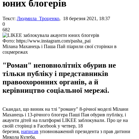
юних блогерів
Текст:
Людмила Троценко
, 18 березня 2021, 18:37
0
682
Фото: https://www.instagram.com/pasha_pai
Мілана Маханець і Паша Пай піарили свої сторінки в
соцмережах
"Роман" неповнолітніх обурив не
тільки публіку і представників
правоохоронних органів, а й
керівництво соціальної мережі.
Скандал, що виник на тлі "роману" 8-річної моделі Мілани
Маханець і 13-річного блогера Паші Пая обурив публіку, і
акаунти дітей на платформі LIKEE заблокували. Про це на
своїй сторінці в Facebook у четвер, 18
березня,
написав
уповноважений президента з прав дитини
Микола Кулеба.