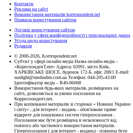
Контакти
Реклама на сайті
Використання матеріалів korrespondent.net
Правила користування сайтом
Договір користування сайтом
Політика у сфері конфіденційності і персональних даних
Угода щодо користування
Редакція
© 2000-2026, Korrespondent.net
Суб'єкт у сфері онлайн-медіа Назва онлайн-медіа –
«КореспонденТ.net» Адреса: 02091, місто Київ,
ХАРКІВСЬКЕ ШОСЕ, будинок 172-Б, офіс 208/1 E-mail:
sunlight@mediadim.com.ua
Телефон: 044-205-43-00
Ідентифікатор медіа – R40-06068
Використання будь-яких матеріалів, розміщених на
сайті, дозволяється за умови посилання на
Корреспондент.net.
При копіюванні матеріалів зі сторінки « Новини України
і світу» , для інтернет - видань - обов'язкове пряме
відкрите для пошукових систем гіперпосилання .
Посилання має бути розміщена в незалежності від
повного або часткового використання матеріалів.
Гіперпосилання ( для інтернет - видань) - повинна бути