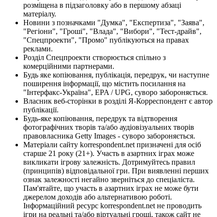
розміщена в підзаголовку або в першому абзаці
матеріалу.
Новини з позначками "Думка", "Експертиза", "Заява",
"Регіони", "Гроші", "Влада", "Вибори", "Тест-драйв",
"Спецпроекти", "Промо" публікуються на правах
реклами.
Розділ Спецпроекти створюється спільно з
комерційними партнерами.
Будь яке копіювання, публікація, передрук, чи наступне
поширення інформації, що містить посилання на
"Інтерфакс-Україна", EPA / UPG, суворо забороняється.
Власник веб-сторінки в розділі Я-Корреспондент є автор
публікації.
Будь-яке копіювання, передрук та відтворення
фотографічних творів та/або аудіовізуальних творів
правовласника Getty Images - суворо забороняється.
Матеріали сайту korrespondent.net призначені для осіб
старше 21 року (21+). Участь в азартних іграх може
викликати ігрову залежність. Дотримуйтесь правил
(принципів) відповідальної гри. При виявленні перших
ознак залежності негайно зверніться до спеціаліста.
Пам'ятайте, що участь в азартних іграх не може бути
джерелом доходів або альтернативою роботі.
Інформаційний ресурс korrespondent.net не проводить
ігри на реальні та/або віртуальні гроші, також сайт не