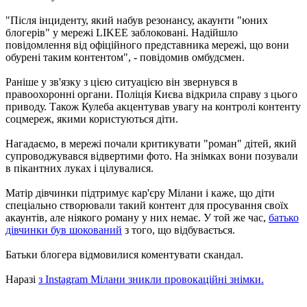
"Після інциденту, який набув резонансу, акаунти "юних
блогерів" у мережі LIKEE заблоковані. Надійшло
повідомлення від офіційного представника мережі, що вони
обурені таким контентом", - повідомив омбудсмен.
Раніше у зв'язку з цією ситуацією він звернувся в
правоохоронні органи. Поліція Києва відкрила справу з цього
приводу. Також Кулеба акцентував увагу на контролі контенту
соцмереж, якими користуються діти.
Нагадаємо, в мережі почали критикувати "роман" дітей, який
супроводжувався відвертими фото. На знімках вони позували
в пікантних луках і цілувалися.
Матір дівчинки підтримує кар'єру Мілани і каже, що діти
спеціально створювали такий контент для просування своїх
акаунтів, але ніякого роману у них немає. У той же час,
батько
дівчинки був шокований
з того, що відбувається.
Батьки блогера відмовилися коментувати скандал.
Наразі
з Instagram Мілани зникли провокаційні знімки.