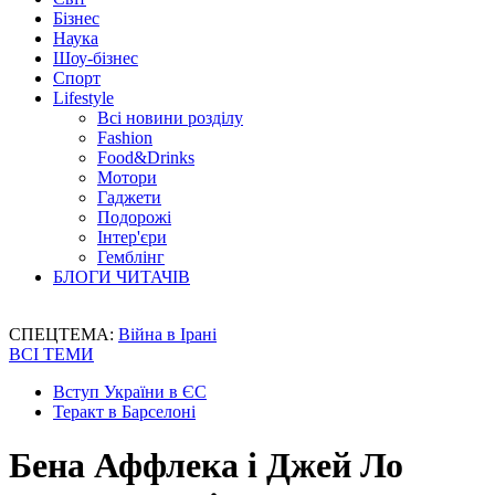
Бізнес
Наука
Шоу-бізнес
Спорт
Lifestyle
Всі новини розділу
Fashion
Food&Drinks
Мотори
Гаджети
Подорожі
Інтер'єри
Гемблінг
БЛОГИ ЧИТАЧІВ
СПЕЦТЕМА:
Війна в Ірані
ВСІ ТЕМИ
Вступ України в ЄС
Теракт в Барселоні
Бена Аффлека і Джей Ло