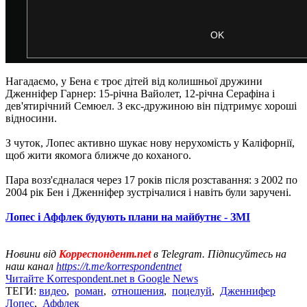
Нагадаємо, у Бена є троє дітей від колишньої дружини
Дженніфер Гарнер: 15-річна Вайолет, 12-річна Серафіна і
дев'ятирічний Семюел. З екс-дружиною він підтримує хороші
відносини.
З чуток, Лопес активно шукає нову нерухомість у Каліфорнії,
щоб жити якомога ближче до коханого.
Пара возз'єдналася через 17 років після розставання: з 2002 по
2004 рік Бен і Дженніфер зустрічалися і навіть були заручені.
Лопес і Аффлек будують плани на майбутнє - ЗМІ
Новини від
Корреспондент.net
в Telegram. Підписуйтесь на
наш канал
https://t.me/korrespondentnet
Читайте Korrespondent.net в Google News
ТЕГИ:
видео
,
роман
,
отношения
,
поцелуй
,
Дженнифер
Лопес
,
Аффлек