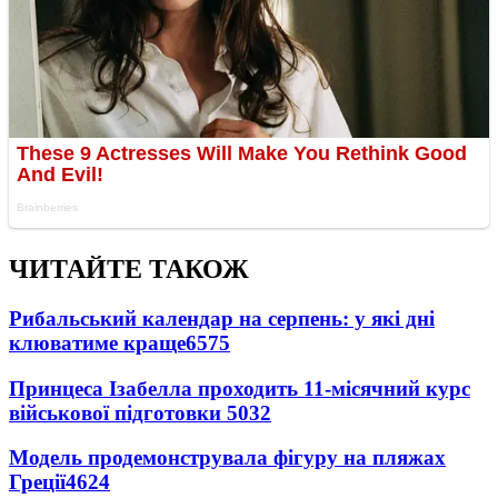
ЧИТАЙТЕ ТАКОЖ
Рибальський календар на серпень: у які дні
клюватиме краще
6575
Принцеса Ізабелла проходить 11-місячний курс
військової підготовки
5032
Модель продемонструвала фігуру на пляжах
Греції
4624