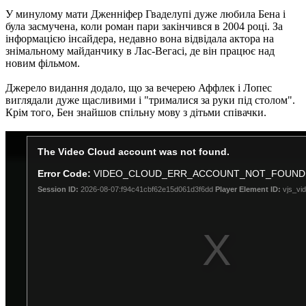
У минулому мати Дженніфер Гваделупі дуже любила Бена і
була засмучена, коли роман пари закінчився в 2004 році. За
інформацією інсайдера, недавно вона відвідала актора на
знімальному майданчику в Лас-Вегасі, де він працює над
новим фільмом.
Джерело видання додало, що за вечерею Аффлек і Лопес
виглядали дуже щасливими і "трималися за руки під столом".
Крім того, Бен знайшов спільну мову з дітьми співачки.