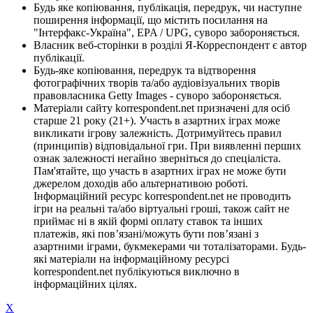
Будь яке копіювання, публікація, передрук, чи наступне
поширення інформації, що містить посилання на
"Інтерфакс-Україна", EPA / UPG, суворо забороняється.
Власник веб-сторінки в розділі Я-Корреспондент є автор
публікації.
Будь-яке копіювання, передрук та відтворення
фотографічних творів та/або аудіовізуальних творів
правовласника Getty Images - суворо забороняється.
Матеріали сайту korrespondent.net призначені для осіб
старше 21 року (21+). Участь в азартних іграх може
викликати ігрову залежність. Дотримуйтесь правил
(принципів) відповідальної гри. При виявленні перших
ознак залежності негайно зверніться до спеціаліста.
Пам'ятайте, що участь в азартних іграх не може бути
джерелом доходів або альтернативою роботі.
Інформаційний ресурс korrespondent.net не проводить
ігри на реальні та/або віртуальні гроші, також сайт не
приймає ні в якій формі оплату ставок та інших
платежів, які пов’язані/можуть бути пов’язані з
азартними іграми, букмекерами чи тоталізаторами. Будь-
які матеріали на інформаційному ресурсі
korrespondent.net публікуються виключно в
інформаційних цілях.
X