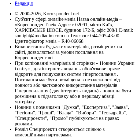
Редакція
© 2000-2026, Korrespondent.net
Суб'єкт у сфері онлайн-медіа Назва онлайн-медіа –
«КореспонденТ.net» Адреса: 02091, місто Київ,
ХАРКІВСЬКЕ ШОСЕ, будинок 172-Б, офіс 208/1 E-mail:
sunlight@mediadim.com.ua
Телефон: 044-205-43-00
Ідентифікатор медіа – R40-06068
Використання будь-яких матеріалів, розміщених на
сайті, дозволяється за умови посилання на
Корреспондент.net.
При копіюванні матеріалів зі сторінки « Новини України
і світу» , для інтернет - видань - обов'язкове пряме
відкрите для пошукових систем гіперпосилання .
Посилання має бути розміщена в незалежності від
повного або часткового використання матеріалів.
Гіперпосилання ( для інтернет - видань) - повинна бути
розміщена в підзаголовку або в першому абзаці
матеріалу.
Новини з позначками "Думка", "Експертиза", "Заява",
"Регіони", "Гроші", "Влада", "Вибори", "Тест-драйв",
"Спецпроекти", "Промо" публікуються на правах
реклами.
Розділ Спецпроекти створюється спільно з
комерційними партнерами.