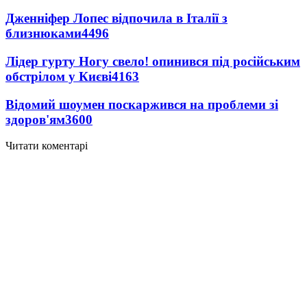
Дженніфер Лопес відпочила в Італії з
близнюками
4496
Лідер гурту Ногу свело! опинився під російським
обстрілом у Києві
4163
Відомий шоумен поскаржився на проблеми зі
здоров'ям
3600
Читати коментарі