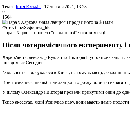
Текст:
Катя Юськів
, 17 червня 2021, 13:28
0
1504
Фото: t.me/Segodnya_life
Пара з Харкова провела "на ланцюзі" чотири місяці
Після чотиримісячного експерименту і 
Харків'яни Олександр Кудлай та Вікторія Пустовітова зняли ла
повідомляє Сегодня.
"Звільнення" відбувалося в Києві, на тому ж місці, де колишні
Вони зізналися, що якби не ланцюг, то розлучилися б набагато 
У цілому Олександр і Вікторія провели прикутими один до одног
Тепер аксесуар, який з'єднував пару, вони мають намір продати 