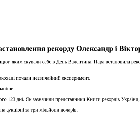
встановлення рекорду Олександр і Вікто
нцюг, яким скували себе в День Валентина. Пара встановила рек
 закохані почали незвичайний експеримент.
раніше.
о 123 дні. Як зазначили представники Книги рекордів України, ї
на аукціоні за три мільйони доларів.