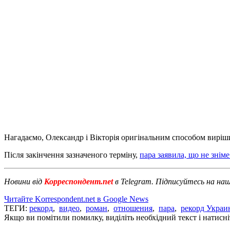
Нагадаємо, Олександр і Вікторія оригінальним способом виріши
Після закінчення зазначеного терміну,
пара заявила, що не знім
Новини від
Корреспондент.net
в Telegram. Підписуйтесь на на
Читайте Korrespondent.net в Google News
ТЕГИ:
рекорд
,
видео
,
роман
,
отношения
,
пара
,
рекорд Украи
Якщо ви помітили помилку, виділіть необхідний текст і натисніт