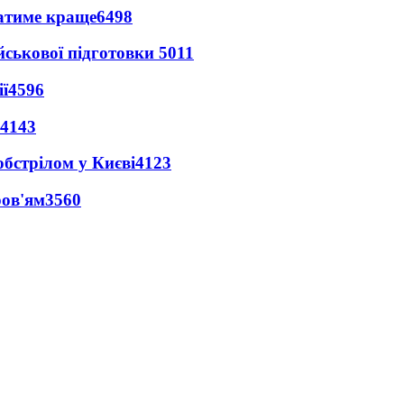
ватиме краще
6498
йськової підготовки
5011
ї
4596
4143
обстрілом у Києві
4123
ров'ям
3560