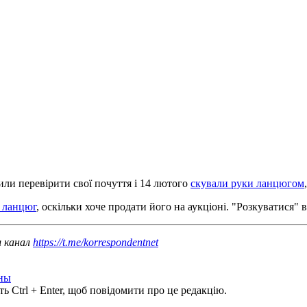
ли перевірити свої почуття і 14 лютого
скували руки ланцюгом
е ланцюг
, оскільки хоче продати його на аукціоні. "Розкуватися"
ш канал
https://t.me/korrespondentnet
ны
ь Ctrl + Enter, щоб повідомити про це редакцію.