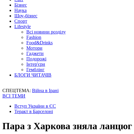
Бізнес
Наука
Шоу-бізнес
Спорт
Lifestyle
Всі новини розділу
Fashion
Food&Drinks
Мотори
Гаджети
Подорожі
Інтер'єри
Гемблінг
БЛОГИ ЧИТАЧІВ
СПЕЦТЕМА:
Війна в Ірані
ВСІ ТЕМИ
Вступ України в ЄС
Теракт в Барселоні
Пара з Харкова зняла ланцюг і