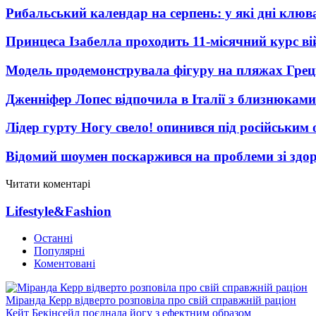
Рибальський календар на серпень: у які дні клю
Принцеса Ізабелла проходить 11-місячний курс ві
Модель продемонструвала фігуру на пляжах Греці
Дженніфер Лопес відпочила в Італії з близнюками
Лідер гурту Ногу свело! опинився під російським 
Відомий шоумен поскаржився на проблеми зі здо
Читати коментарі
Lifestyle&Fashion
Останні
Популярні
Коментовані
Міранда Керр відверто розповіла про свій справжній раціон
Кейт Бекінсейл поєднала йогу з ефектним образом