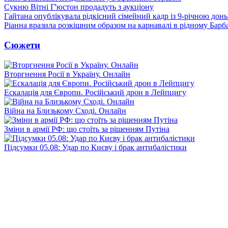
Сукню Вітні Г'юстон продадуть з аукціону
Гайтана опублікувала рідкісний сімейний кадр із 9-річною дон
Ріанна вразила розкішним образом на карнавалі в рідному Барб
Сюжети
Вторгнення Росії в Україну. Онлайн
Ескалація для Європи. Російський дрон в Лейпцигу
Війна на Близькому Сході. Онлайн
Зміни в армії РФ: що стоїть за рішенням Путіна
Підсумки 05.08: Удар по Києву і брак антибалістики