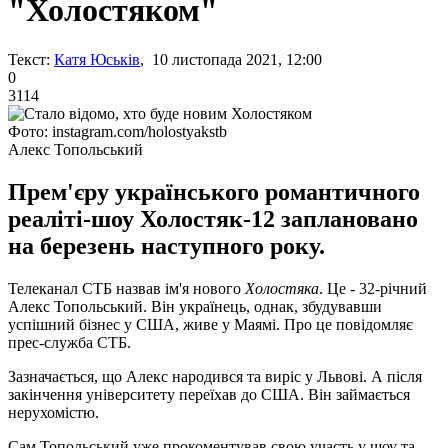
"Холостяком"
Текст:
Катя Юськів
, 10 листопада 2021, 12:00
0
3114
Фото: instagram.com/holostyakstb
Алекс Топольський
Прем'єру українського романтичного
реаліті-шоу Холостяк-12 заплановано
на березень наступного року.
Телеканал СТБ назвав ім'я нового
Холостяка
. Це - 32-річний
Алекс Топольський. Він українець, однак, збудувавши
успішний бізнес у США, живе у Маямі. Про це повідомляє
прес-служба СТБ.
Зазначається, що Алекс народився та виріс у Львові. А після
закінчення університету переїхав до США. Він займається
нерухомістю.
Сам Топольський уже прокоментував свою участь у шоу та