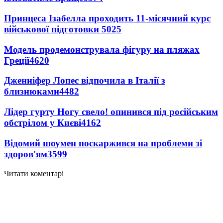
Принцеса Ізабелла проходить 11-місячний курс
військової підготовки
5025
Модель продемонструвала фігуру на пляжах
Греції
4620
Дженніфер Лопес відпочила в Італії з
близнюками
4482
Лідер гурту Ногу свело! опинився під російським
обстрілом у Києві
4162
Відомий шоумен поскаржився на проблеми зі
здоров'ям
3599
Читати коментарі