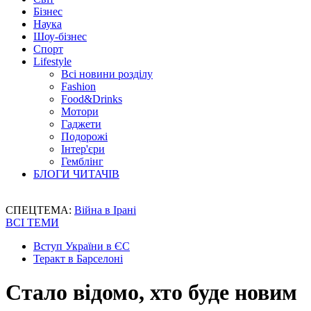
Бізнес
Наука
Шоу-бізнес
Спорт
Lifestyle
Всі новини розділу
Fashion
Food&Drinks
Мотори
Гаджети
Подорожі
Інтер'єри
Гемблінг
БЛОГИ ЧИТАЧІВ
СПЕЦТЕМА:
Війна в Ірані
ВСІ ТЕМИ
Вступ України в ЄС
Теракт в Барселоні
Стало відомо, хто буде новим