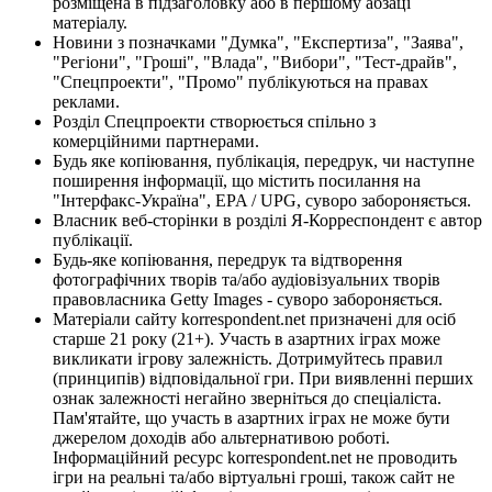
розміщена в підзаголовку або в першому абзаці
матеріалу.
Новини з позначками "Думка", "Експертиза", "Заява",
"Регіони", "Гроші", "Влада", "Вибори", "Тест-драйв",
"Спецпроекти", "Промо" публікуються на правах
реклами.
Розділ Спецпроекти створюється спільно з
комерційними партнерами.
Будь яке копіювання, публікація, передрук, чи наступне
поширення інформації, що містить посилання на
"Інтерфакс-Україна", EPA / UPG, суворо забороняється.
Власник веб-сторінки в розділі Я-Корреспондент є автор
публікації.
Будь-яке копіювання, передрук та відтворення
фотографічних творів та/або аудіовізуальних творів
правовласника Getty Images - суворо забороняється.
Матеріали сайту korrespondent.net призначені для осіб
старше 21 року (21+). Участь в азартних іграх може
викликати ігрову залежність. Дотримуйтесь правил
(принципів) відповідальної гри. При виявленні перших
ознак залежності негайно зверніться до спеціаліста.
Пам'ятайте, що участь в азартних іграх не може бути
джерелом доходів або альтернативою роботі.
Інформаційний ресурс korrespondent.net не проводить
ігри на реальні та/або віртуальні гроші, також сайт не