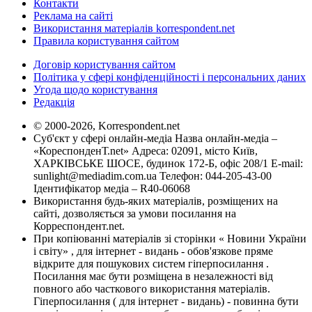
Контакти
Реклама на сайті
Використання матеріалів korrespondent.net
Правила користування сайтом
Договір користування сайтом
Політика у сфері конфіденційності і персональних даних
Угода щодо користування
Редакція
© 2000-2026, Korrespondent.net
Суб'єкт у сфері онлайн-медіа Назва онлайн-медіа –
«КореспонденТ.net» Адреса: 02091, місто Київ,
ХАРКІВСЬКЕ ШОСЕ, будинок 172-Б, офіс 208/1 E-mail:
sunlight@mediadim.com.ua
Телефон: 044-205-43-00
Ідентифікатор медіа – R40-06068
Використання будь-яких матеріалів, розміщених на
сайті, дозволяється за умови посилання на
Корреспондент.net.
При копіюванні матеріалів зі сторінки « Новини України
і світу» , для інтернет - видань - обов'язкове пряме
відкрите для пошукових систем гіперпосилання .
Посилання має бути розміщена в незалежності від
повного або часткового використання матеріалів.
Гіперпосилання ( для інтернет - видань) - повинна бути