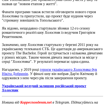
назвав це "новим етапом у житті".
Фанати програми також встигли обговорити нового героя
Холостяка
та припустили, що проект буде нудним через
"стриману зовнішність Топольського".
Як відомо, нещодавно стартували зйомки 12-го сезону
романтичного реаліті-шоу
Холостяк
із ведучим Григорієм
Решетником.
Зазначимо, шоу
Холостяк
стартувало у березні 2011 року на
українському телеканалі СТБ. Це адаптація до американського
проекту The Bachelor. Герой зустрічається з кількома дівчатами
у різних місцях. Таким чином дівчата змагаються за місце у
серці "
Холостяка
". У результаті перемагає одна-єдина.
Нагадаємо, у 2019 році
героєм українського
Холостяка
був
Нікіта Добринін
. У фіналі шоу він вибрав Дар'ю Квіткову й
одружився з нею через рік після завершення проекту.
Український ведучий залишив російський проект
Холостяк
Новини від
Корреспондент.net
в Telegram. Підписуйтесь на