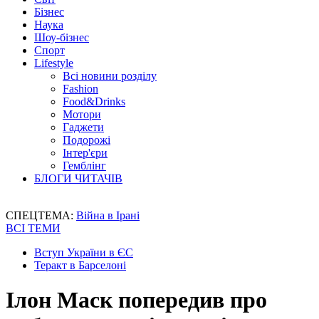
Бізнес
Наука
Шоу-бізнес
Спорт
Lifestyle
Всі новини розділу
Fashion
Food&Drinks
Мотори
Гаджети
Подорожі
Інтер'єри
Гемблінг
БЛОГИ ЧИТАЧІВ
СПЕЦТЕМА:
Війна в Ірані
ВСІ ТЕМИ
Вступ України в ЄС
Теракт в Барселоні
Ілон Маск попередив про