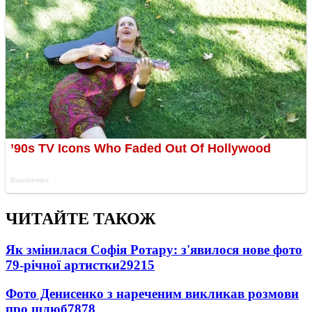
ЧИТАЙТЕ ТАКОЖ
Як змінилася Софія Ротару: з'явилося нове фото
79-річної артистки
29215
Фото Денисенко з нареченим викликав розмови
про шлюб
7878