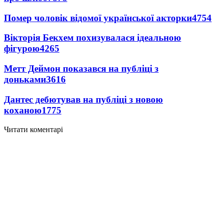
Помер чоловік відомої української акторки
4754
Вікторія Бекхем похизувалася ідеальною
фігурою
4265
Метт Деймон показався на публіці з
доньками
3616
Дантес дебютував на публіці з новою
коханою
1775
Читати коментарі