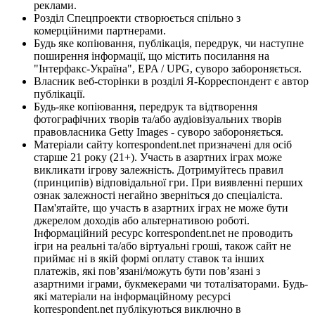
реклами.
Розділ Спецпроекти створюється спільно з
комерційними партнерами.
Будь яке копіювання, публікація, передрук, чи наступне
поширення інформації, що містить посилання на
"Інтерфакс-Україна", EPA / UPG, суворо забороняється.
Власник веб-сторінки в розділі Я-Корреспондент є автор
публікації.
Будь-яке копіювання, передрук та відтворення
фотографічних творів та/або аудіовізуальних творів
правовласника Getty Images - суворо забороняється.
Матеріали сайту korrespondent.net призначені для осіб
старше 21 року (21+). Участь в азартних іграх може
викликати ігрову залежність. Дотримуйтесь правил
(принципів) відповідальної гри. При виявленні перших
ознак залежності негайно зверніться до спеціаліста.
Пам'ятайте, що участь в азартних іграх не може бути
джерелом доходів або альтернативою роботі.
Інформаційний ресурс korrespondent.net не проводить
ігри на реальні та/або віртуальні гроші, також сайт не
приймає ні в якій формі оплату ставок та інших
платежів, які пов’язані/можуть бути пов’язані з
азартними іграми, букмекерами чи тоталізаторами. Будь-
які матеріали на інформаційному ресурсі
korrespondent.net публікуються виключно в