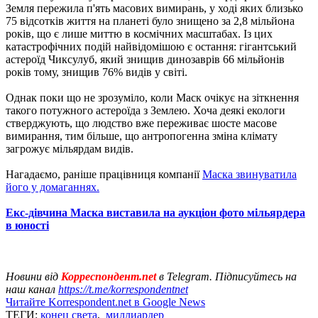
Земля пережила п'ять масових вимирань, у ході яких близько
75 відсотків життя на планеті було знищено за 2,8 мільйона
років, що є лише миттю в космічних масштабах. Із цих
катастрофічних подій найвідомішою є остання: гігантський
астероїд Чиксулуб, який знищив динозаврів 66 мільйонів
років тому, знищив 76% видів у світі.
Однак поки що не зрозуміло, коли Маск очікує на зіткнення
такого потужного астероїда з Землею. Хоча деякі екологи
стверджують, що людство вже переживає шосте масове
вимирання, тим більше, що антропогенна зміна клімату
загрожує мільярдам видів.
Нагадаємо, раніше працівниця компанії
Маска звинуватила
його у домаганнях.
Екс-дівчина Маска виставила на аукціон фото мільярдера
в юності
Новини від
Корреспондент.net
в Telegram. Підписуйтесь на
наш канал
https://t.me/korrespondentnet
Читайте Korrespondent.net в Google News
ТЕГИ:
конец света
,
миллиардер