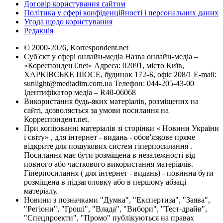
Договір користування сайтом
Політика у сфері конфіденційності і персональних даних
Угода щодо користування
Редакція
© 2000-2026, Korrespondent.net
Суб'єкт у сфері онлайн-медіа Назва онлайн-медіа –
«КореспонденТ.net» Адреса: 02091, місто Київ,
ХАРКІВСЬКЕ ШОСЕ, будинок 172-Б, офіс 208/1 E-mail:
sunlight@mediadim.com.ua
Телефон: 044-205-43-00
Ідентифікатор медіа – R40-06068
Використання будь-яких матеріалів, розміщених на
сайті, дозволяється за умови посилання на
Корреспондент.net.
При копіюванні матеріалів зі сторінки « Новини України
і світу» , для інтернет - видань - обов'язкове пряме
відкрите для пошукових систем гіперпосилання .
Посилання має бути розміщена в незалежності від
повного або часткового використання матеріалів.
Гіперпосилання ( для інтернет - видань) - повинна бути
розміщена в підзаголовку або в першому абзаці
матеріалу.
Новини з позначками "Думка", "Експертиза", "Заява",
"Регіони", "Гроші", "Влада", "Вибори", "Тест-драйв",
"Спецпроекти", "Промо" публікуються на правах