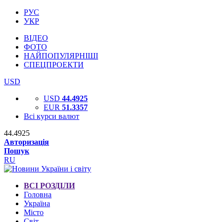
РУС
УКР
ВІДЕО
ФОТО
НАЙПОПУЛЯРНІШІ
СПЕЦПРОЕКТИ
USD
USD
44.4925
EUR
51.3357
Всі курси валют
44.4925
Авторизація
Пошук
RU
ВСІ РОЗДІЛИ
Головна
Україна
Місто
Світ