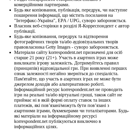
комерційними партнерами.
Будь яке копіювання, публікація, передрук, чи наступне
поширення інформації, що містить посилання на
"Інтерфакс-Україна", EPA / UPG, суворо забороняється.
Власник веб-сторінки в розділі Я-Корреспондент є автор
публікації.
Будь-яке копіювання, передрук та відтворення
фотографічних творів та/або аудіовізуальних творів
правовласника Getty Images - суворо забороняється.
Матеріали сайту korrespondent.net призначені для осіб
старше 21 року (21+). Участь в азартних іграх може
викликати ігрову залежність. Дотримуйтесь правил
(принципів) відповідальної гри. При виявленні перших
ознак залежності негайно зверніться до спеціаліста.
Пам'ятайте, що участь в азартних іграх не може бути
джерелом доходів або альтернативою роботі.
Інформаційний ресурс korrespondent.net не проводить
ігри на реальні та/або віртуальні гроші, також сайт не
приймає ні в якій формі оплату ставок та інших
платежів, які пов’язані/можуть бути пов’язані з
азартними іграми, букмекерами чи тоталізаторами. Будь-
які матеріали на інформаційному ресурсі
korrespondent.net публікуються виключно в
інформаційних цілях.