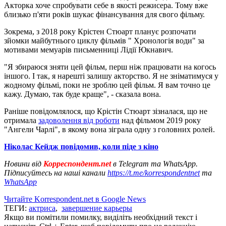
Акторка хоче спробувати себе в якості режисера. Тому вже
близько п'яти років шукає фінансування для свого фільму.
Зокрема, з 2018 року Крістен Стюарт планує розпочати
зйомки майбутнього циклу фільмів " Хронологія води" за
мотивами мемуарів письменниці Лідії Юкнавич.
"Я збираюся зняти цей фільм, перш ніж працювати на когось
іншого. І так, я нарешті залишу акторство. Я не зніматимуся у
жодному фільмі, поки не зроблю цей фільм. Я вам точно це
кажу. Думаю, так буде краще", - сказала вона.
Раніше повідомлялося, що Крістін Стюарт зізналася, що не
отримала
задоволення від роботи
над фільмом 2019 року
"Ангели Чарлі", в якому вона зіграла одну з головних ролей.
Ніколас Кейдж повідомив, коли піде з кіно
Новини від
Корреспондент.net
в Telegram та WhatsApp.
Підписуйтесь на наші канали
https://t.me/korrespondentnet
та
WhatsApp
Читайте Korrespondent.net в Google News
ТЕГИ:
актриса
,
завершение карьеры
Якщо ви помітили помилку, виділіть необхідний текст і