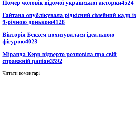
Помер чоловік відомої української акторки
4524
Гайтана опублікувала рідкісний сімейний кадр із
9-річною донькою
4128
Вікторія Бекхем похизувалася ідеальною
фігурою
4023
Міранда Керр відверто розповіла про свій
справжній раціон
3592
Читати коментарі