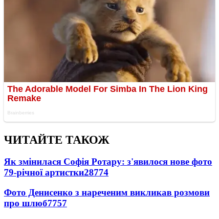
ЧИТАЙТЕ ТАКОЖ
Як змінилася Софія Ротару: з'явилося нове фото
79-річної артистки
28774
Фото Денисенко з нареченим викликав розмови
про шлюб
7757