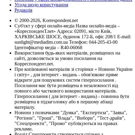
Угода щодо користування
Редакція
© 2000-2026, Korrespondent.net
Суб'єкт у сфері онлайн-медіа Назва онлайн-медіа –
«КореспонденТ.net» Адреса: 02091, місто Київ,
ХАРКІВСЬКЕ ШОСЕ, будинок 172-Б, офіс 208/1 E-mail:
sunlight@mediadim.com.ua
Телефон: 044-205-43-00
Ідентифікатор медіа – R40-06068
Використання будь-яких матеріалів, розміщених на
сайті, дозволяється за умови посилання на
Корреспондент.net.
При копіюванні матеріалів зі сторінки « Новини України
і світу» , для інтернет - видань - обов'язкове пряме
відкрите для пошукових систем гіперпосилання .
Посилання має бути розміщена в незалежності від
повного або часткового використання матеріалів.
Гіперпосилання ( для інтернет - видань) - повинна бути
розміщена в підзаголовку або в першому абзаці
матеріалу.
Новини з позначками "Думка", "Експертиза", "Заява",
"Регіони", "Гроші", "Влада", "Вибори", "Тест-драйв",
"Спецпроекти", "Промо" публікуються на правах
реклами.
Розділ Спецпроекти створюється спільно з