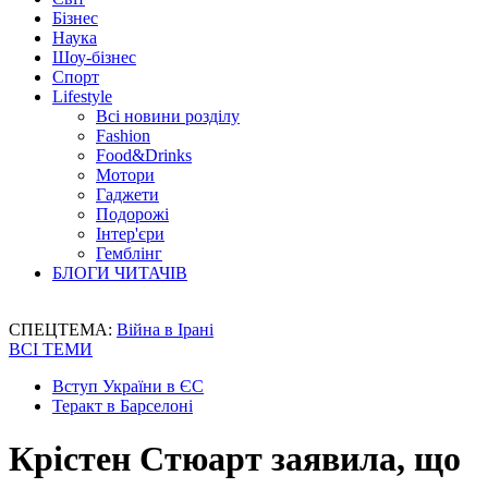
Бізнес
Наука
Шоу-бізнес
Спорт
Lifestyle
Всі новини розділу
Fashion
Food&Drinks
Мотори
Гаджети
Подорожі
Інтер'єри
Гемблінг
БЛОГИ ЧИТАЧІВ
СПЕЦТЕМА:
Війна в Ірані
ВСІ ТЕМИ
Вступ України в ЄС
Теракт в Барселоні
Крістен Стюарт заявила, що