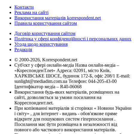
Контакти
Реклама на сайті
Використання матеріалів korrespondent.net
Правила користування сайтом
Договір користування сайтом
Політика у сфері конфіденційності і персональних даних
Угода щодо користування
Редакція
© 2000-2026, Korrespondent.net
Суб'єкт у сфері онлайн-медіа Назва онлайн-медіа –
«КореспонденТ.net» Адреса: 02091, місто Київ,
ХАРКІВСЬКЕ ШОСЕ, будинок 172-Б, офіс 208/1 E-mail:
sunlight@mediadim.com.ua
Телефон: 044-205-43-00
Ідентифікатор медіа – R40-06068
Використання будь-яких матеріалів, розміщених на
сайті, дозволяється за умови посилання на
Корреспондент.net.
При копіюванні матеріалів зі сторінки « Новини України
і світу» , для інтернет - видань - обов'язкове пряме
відкрите для пошукових систем гіперпосилання .
Посилання має бути розміщена в незалежності від
повного або часткового використання матеріалів.