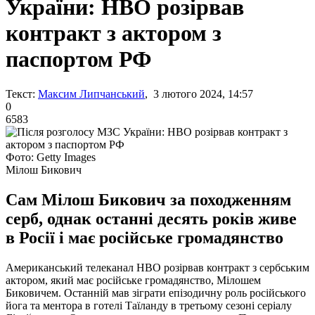
України: HBO розірвав
контракт з актором з
паспортом РФ
Текст:
Максим Липчанський
, 3 лютого 2024, 14:57
0
6583
Фото: Getty Images
Мілош Бикович
Сам Мілош Бикович за походженням
серб, однак останні десять років живе
в Росії і має російське громадянство
Американський телеканал HBO розірвав контракт з сербським
актором, який має російське громадянство, Мілошем
Биковичем. Останній мав зіграти епізодичну роль російського
йога та ментора в готелі Таїланду в третьому сезоні серіалу