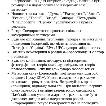
Гіперпосилання ( для інтернет - видань) - повинна бути
розміщена в підзаголовку або в першому абзаці
матеріалу.
Новини з позначками "Думка", "Експертиза", "Заява",
"Регіони", "Гроші", "Влада", "Вибори", "Тест-драйв",
"Спецпроекти", "Промо" публікуються на правах
реклами.
Розділ Спецпроекти створюється спільно з
комерційними партнерами.
Будь яке копіювання, публікація, передрук, чи наступне
поширення інформації, що містить посилання на
"Інтерфакс-Україна", EPA / UPG, суворо забороняється.
Власник веб-сторінки в розділі Я-Корреспондент є автор
публікації.
Будь-яке копіювання, передрук та відтворення
фотографічних творів та/або аудіовізуальних творів
правовласника Getty Images - суворо забороняється.
Матеріали сайту korrespondent.net призначені для осіб
старше 21 року (21+). Участь в азартних іграх може
викликати ігрову залежність. Дотримуйтесь правил
(принципів) відповідальної гри. При виявленні перших
ознак залежності негайно зверніться до спеціаліста.
Пам'ятайте, що участь в азартних іграх не може бути
джерелом доходів або альтернативою роботі.
Інформаційний ресурс korrespondent.net не проводить