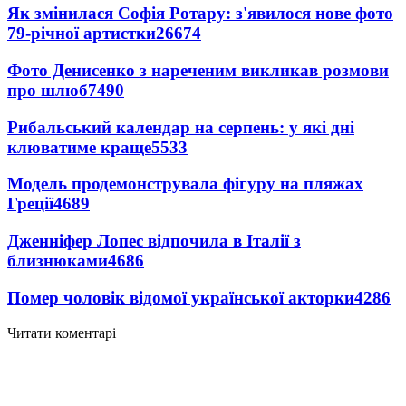
Як змінилася Софія Ротару: з'явилося нове фото
79-річної артистки
26674
Фото Денисенко з нареченим викликав розмови
про шлюб
7490
Рибальський календар на серпень: у які дні
клюватиме краще
5533
Модель продемонструвала фігуру на пляжах
Греції
4689
Дженніфер Лопес відпочила в Італії з
близнюками
4686
Помер чоловік відомої української акторки
4286
Читати коментарі