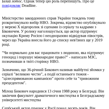
Білий лотос
. Однак тепер цю роль перепишуть. Про це
повідомляє
Deadline.
Міністерство закордонних справ України тиждень тому
розкритикувало вибір HBO. Зокрема, відомство опублікувало
у мережі X відеоролик зі сценами із серіалу та кадрами з
Біковичем. У ролику наголошується, що актор підтримує
окупацію Криму Росією і неодноразово відвідував півострів,
через що Україна внесла його до списку нев'їзних ще у 2019
році.
"Чи нормально для вас працювати з людиною, яка підтримує
геноцид і порушує міжнародне право?" - написало МЗС,
позначивши в твіті сторінку HBO.
Зазначимо, що 36-річний Бикович називав майбутні зйомки у
серіалі "великою честю", а події останнього тижня -
"цілеспрямованою кампанією" проти себе та "тривожним
прецедентом".
Мілош Бикович народився 13 січня 1988 року в Белграді. Він
закінчив факультет драматичного мистецтва в Белградському
університеті мистецтва
Сербський актор працює у Росії понад десять років. Він