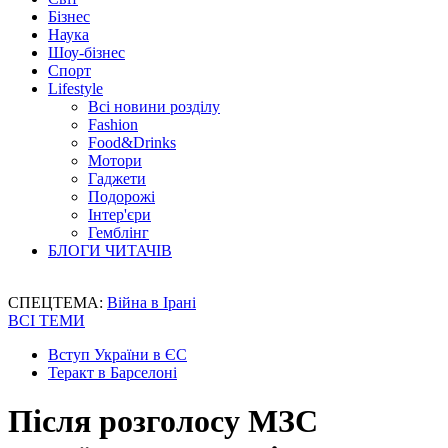
Бізнес
Наука
Шоу-бізнес
Спорт
Lifestyle
Всі новини розділу
Fashion
Food&Drinks
Мотори
Гаджети
Подорожі
Інтер'єри
Гемблінг
БЛОГИ ЧИТАЧІВ
СПЕЦТЕМА:
Війна в Ірані
ВСІ ТЕМИ
Вступ України в ЄС
Теракт в Барселоні
Після розголосу МЗС