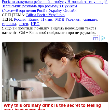
Росіяни атакували рейсовий автобус у Нікополі: загинув водій
Зеленський розповів про розмову з Вучичем
Сюжет
Вторгнення Росії в Україну. Онлайн
СПЕЦТЕМА:
Війна Росії з Україною
ТЕГИ:
Россия
,
Крым
,
Путин
,
МИД Украины
,
скандал
,
сериалы
,
актер
,
HBO
Якщо ви помітили помилку, виділіть необхідний текст і
натисніть Ctrl + Enter, щоб повідомити про це редакцію.