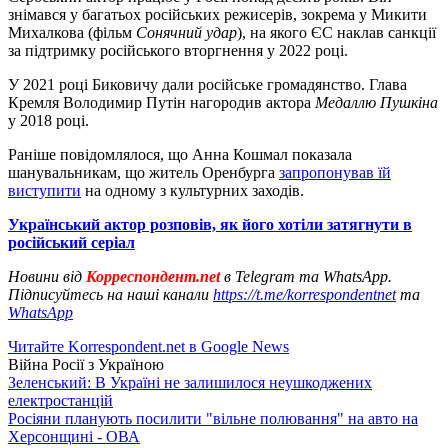
знімався у багатьох російських режисерів, зокрема у Микити
Михалкова (фільм
Сонячний удар
), на якого ЄС наклав санкції
за підтримку російського вторгнення у 2022 році.
У 2021 році Биковичу дали російське громадянство. Глава
Кремля Володимир Путін нагородив актора
Медаллю Пушкіна
у 2018 році.
Раніше повідомлялося, що Анна Кошмал показала
шанувальникам, що житель Оренбурга
запропонував їй
виступити
на одному з культурних заходів.
Український актор розповів, як його хотіли затягнути в
російський серіал
Новини від
Корреспондент.net
в Telegram та WhatsApp.
Підписуйтесь на наші канали
https://t.me/korrespondentnet
та
WhatsApp
Читайте Korrespondent.net в Google News
Війна Росії з Україною
Зеленський: В Україні не залишилося неушкоджених
електростанцій
Росіяни планують посилити "вільне полювання" на авто на
Херсонщині - ОВА