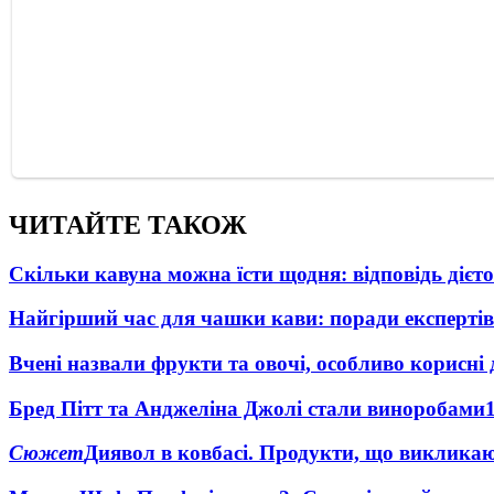
ЧИТАЙТЕ ТАКОЖ
Скільки кавуна можна їсти щодня: відповідь дієто
Найгірший час для чашки кави: поради експертів
Вчені назвали фрукти та овочі, особливо корисні 
Бред Пітт та Анджеліна Джолі стали виноробами
Сюжет
Диявол в ковбасі. Продукти, що виклика