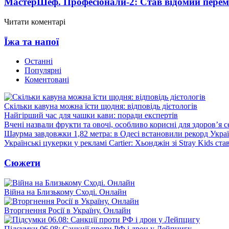
МастерШеф. Професіонали-2: Став відомий пере
Читати коментарі
Їжа та напої
Останні
Популярні
Коментовані
Скільки кавуна можна їсти щодня: відповідь дієтологів
Найгірший час для чашки кави: поради експертів
Вчені назвали фрукти та овочі, особливо корисні для здоров’я с
Шаурма завдовжки 1,82 метра: в Одесі встановили рекорд Укра
Українські цукерки у рекламі Cartier: Хьонджін зі Stray Kids ст
Сюжети
Війна на Близькому Сході. Онлайн
Вторгнення Росії в Україну. Онлайн
Підсумки 06.08: Санкції проти РФ і дрон у Лейпцигу