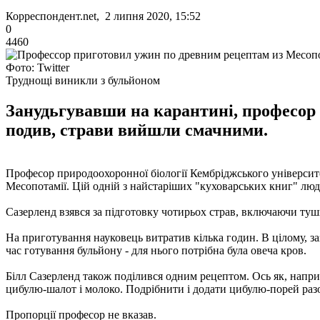
Корреспондент.net, 2 липня 2020, 15:52
0
4460
Фото: Twitter
Труднощі виникли з бульйоном
Занудьгувавши на карантині, професор 
подив, страви вийшли смачними.
Професор природоохоронної біології Кембріджського університ
Месопотамії. Цій одній з найстаріших "куховарських книг" люд
Сазерленд взявся за підготовку чотирьох страв, включаючи тушк
На приготування науковець витратив кілька годин. В цілому, за
час готування бульйону - для нього потрібна була овеча кров.
Білл Сазерленд також поділився одним рецептом. Ось як, наприк
цибулю-шалот і молоко. Подрібнити і додати цибулю-порей раз
Пропорції професор не вказав.