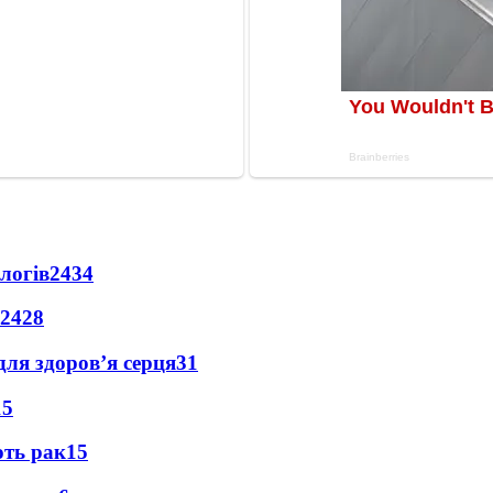
логів
2434
2428
для здоров’я серця
31
15
ють рак
15