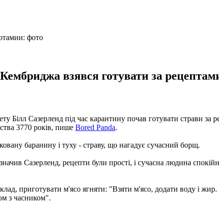
Кембриджа взявся готувати за рецептами
ету Білл Сазерленд під час карантину почав готувати страви за
ства 3770 років, пише
Bored Panda
.
овану баранину і туху - страву, що нагадує сучасний борщ.
значив Сазерленд, рецепти були прості, і сучасна людина спокійн
лад, приготувати м'ясо ягняти: "Взяти м'ясо, додати воду і жир.
ом з часником".