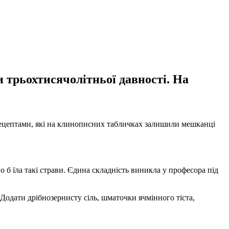
 трьохтисячолітньої давності. На
 рецептами, які на клинописних табличках залишили мешканці
о б їла такі страви. Єдина складність виникла у професора під
 Додати дрібнозернисту сіль, шматочки ячмінного тіста,