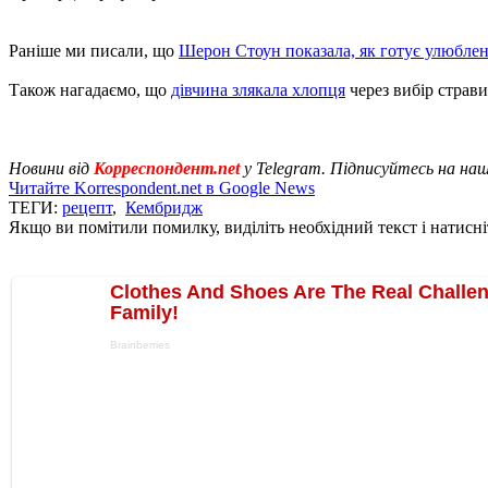
Раніше ми писали, що
Шерон Стоун показала, як готує улюблен
Також нагадаємо, що
дівчина злякала хлопця
через вибір страв
Новини від
Корреспондент.net
у Telegram. Підписуйтесь на на
Читайте Korrespondent.net в Google News
ТЕГИ:
рецепт
,
Кембридж
Якщо ви помітили помилку, виділіть необхідний текст і натисніт