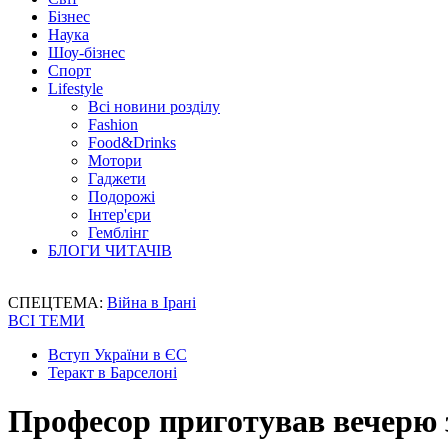
Бізнес
Наука
Шоу-бізнес
Спорт
Lifestyle
Всі новини розділу
Fashion
Food&Drinks
Мотори
Гаджети
Подорожі
Інтер'єри
Гемблінг
БЛОГИ ЧИТАЧІВ
СПЕЦТЕМА:
Війна в Ірані
ВСІ ТЕМИ
Вступ України в ЄС
Теракт в Барселоні
Професор приготував вечерю 