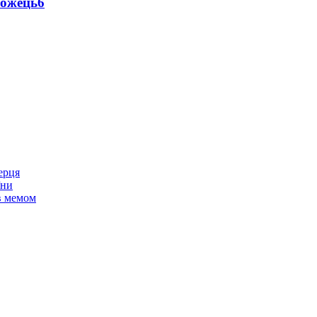
можець
6
ерця
їни
ав мемом