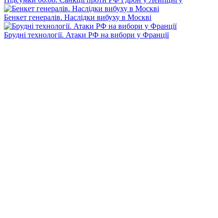
Бенкет генералів. Наслідки вибуху в Москві
Брудні технології. Атаки РФ на вибори у Франції