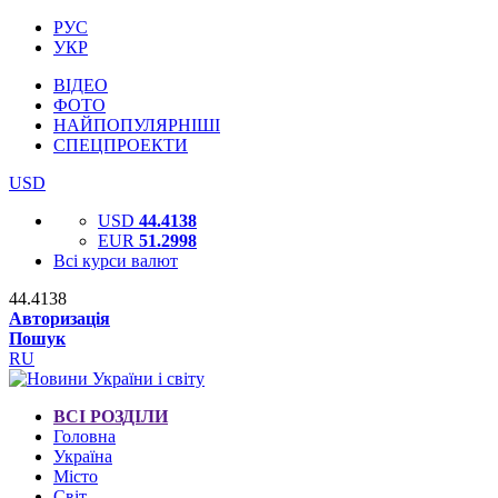
РУС
УКР
ВІДЕО
ФОТО
НАЙПОПУЛЯРНІШІ
СПЕЦПРОЕКТИ
USD
USD
44.4138
EUR
51.2998
Всі курси валют
44.4138
Авторизація
Пошук
RU
ВСІ РОЗДІЛИ
Головна
Україна
Місто
Світ