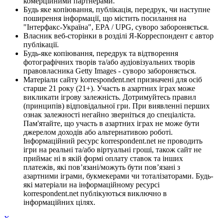
комерційними партнерами.
Будь яке копіювання, публікація, передрук, чи наступне
поширення інформації, що містить посилання на
"Інтерфакс-Україна", EPA / UPG, суворо забороняється.
Власник веб-сторінки в розділі Я-Корреспондент є автор
публікації.
Будь-яке копіювання, передрук та відтворення
фотографічних творів та/або аудіовізуальних творів
правовласника Getty Images - суворо забороняється.
Матеріали сайту korrespondent.net призначені для осіб
старше 21 року (21+). Участь в азартних іграх може
викликати ігрову залежність. Дотримуйтесь правил
(принципів) відповідальної гри. При виявленні перших
ознак залежності негайно зверніться до спеціаліста.
Пам'ятайте, що участь в азартних іграх не може бути
джерелом доходів або альтернативою роботі.
Інформаційний ресурс korrespondent.net не проводить
ігри на реальні та/або віртуальні гроші, також сайт не
приймає ні в якій формі оплату ставок та інших
платежів, які пов’язані/можуть бути пов’язані з
азартними іграми, букмекерами чи тоталізаторами. Будь-
які матеріали на інформаційному ресурсі
korrespondent.net публікуються виключно в
інформаційних цілях.