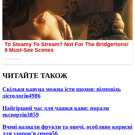
ЧИТАЙТЕ ТАКОЖ
Скільки кавуна можна їсти щодня: відповідь
дієтологів
4986
Найгірший час для чашки кави: поради
експертів
3859
Вчені назвали фрукти та овочі, особливо корисні
для здоров’я серця
56