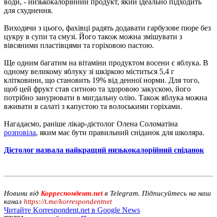
води, - низькокалорійний продукт, який ідеально підходить
для схуднення.
Виходячи з цього, фахівці радять додавати гарбузове пюре без
цукру в супи та смузі. Його також можна змішувати з
вівсяними пластівцями та горіховою пастою.
Ще одним багатим на вітаміни продуктом восени є яблука. В
одному великому яблуку зі шкіркою міститься 5,4 г
клітковини, що становить 19% від денної норми. Для того,
щоб цей фрукт став ситною та здоровою закускою, його
потрібно занурювати в мигдальну олію. Також яблука можна
вживати в салаті з капустою та волоськими горіхами.
Нагадаємо, раніше лікар-дієтолог Олена Соломатіна
розповіла
, яким має бути правильний сніданок для школяра.
Дієтолог назвала найкращий низькокалорійний сніданок
Новини від
Корреспондент.net
в Telegram. Підписуйтесь на наш
канал
https://t.me/korrespondentnet
Читайте Korrespondent.net в Google News