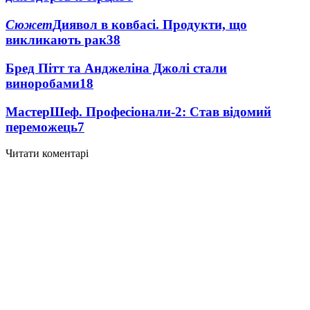
Сюжет
Диявол в ковбасі. Продукти, що
викликають рак
38
Бред Пітт та Анджеліна Джолі стали
виноробами
18
МастерШеф. Професіонали-2: Став відомий
переможець
7
Читати коментарі