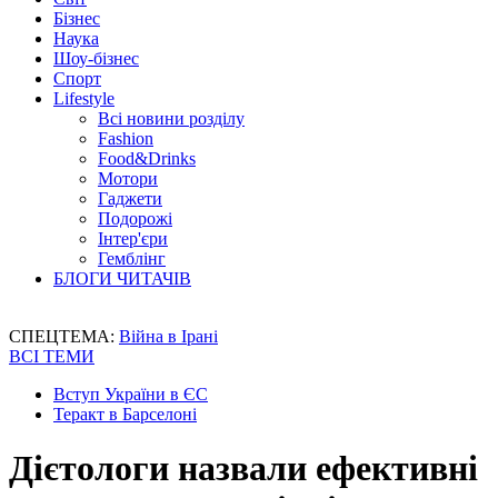
Бізнес
Наука
Шоу-бізнес
Спорт
Lifestyle
Всі новини розділу
Fashion
Food&Drinks
Мотори
Гаджети
Подорожі
Інтер'єри
Гемблінг
БЛОГИ ЧИТАЧІВ
СПЕЦТЕМА:
Війна в Ірані
ВСІ ТЕМИ
Вступ України в ЄС
Теракт в Барселоні
Дієтологи назвали ефективні