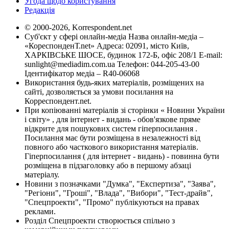
Угода щодо користування
Редакція
© 2000-2026, Korrespondent.net
Суб'єкт у сфері онлайн-медіа Назва онлайн-медіа –
«КореспонденТ.net» Адреса: 02091, місто Київ,
ХАРКІВСЬКЕ ШОСЕ, будинок 172-Б, офіс 208/1 E-mail:
sunlight@mediadim.com.ua
Телефон: 044-205-43-00
Ідентифікатор медіа – R40-06068
Використання будь-яких матеріалів, розміщених на
сайті, дозволяється за умови посилання на
Корреспондент.net.
При копіюванні матеріалів зі сторінки « Новини України
і світу» , для інтернет - видань - обов'язкове пряме
відкрите для пошукових систем гіперпосилання .
Посилання має бути розміщена в незалежності від
повного або часткового використання матеріалів.
Гіперпосилання ( для інтернет - видань) - повинна бути
розміщена в підзаголовку або в першому абзаці
матеріалу.
Новини з позначками "Думка", "Експертиза", "Заява",
"Регіони", "Гроші", "Влада", "Вибори", "Тест-драйв",
"Спецпроекти", "Промо" публікуються на правах
реклами.
Розділ Спецпроекти створюється спільно з