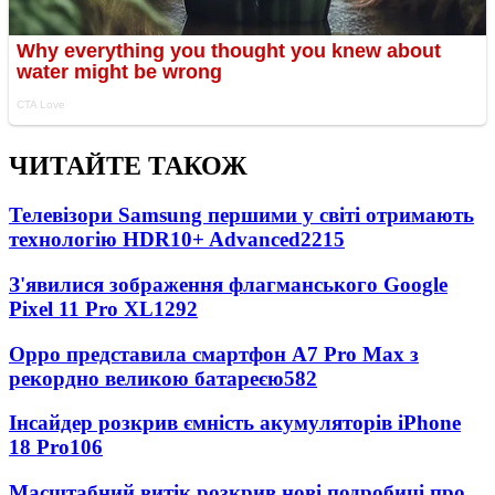
ЧИТАЙТЕ ТАКОЖ
Телевізори Samsung першими у світі отримають
технологію HDR10+ Advanced
2215
З'явилися зображення флагманського Google
Pixel 11 Pro XL
1292
Oppo представила смартфон A7 Pro Max з
рекордно великою батареєю
582
Інсайдер розкрив ємність акумуляторів iPhone
18 Pro
106
Масштабний витік розкрив нові подробиці про