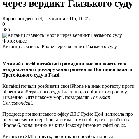
через вердикт Гаазького суду
Корреспондент.net, 13 липня 2016, 16:05
0
985
Фото: on.cc
Китайці ламають iPhone через вердикт Гаазького суду
У такий спосіб китайські громадяни висловлюють своє
невдоволення і розчарування рішенням Постійної палати
Третейського суду в Гаазі.
Китайці почали розбивати свої iPhone на знак протесту проти
рішення арбітражного суду Гааги щодо спірних островів у
Південно-Китайському морі, повідомляє
The Asian
Correspondent
.
Продюсер гонконгського офісу
BBC
Грейс Цой написала про
це у своєму твіттері і розмістила знімки зігнутих і розбитих
iPhone 6, розміщених на китайському інтернет-сайті
on.cc
.
Китайські ЗМІ пишуть, що в такий спосіб китайські