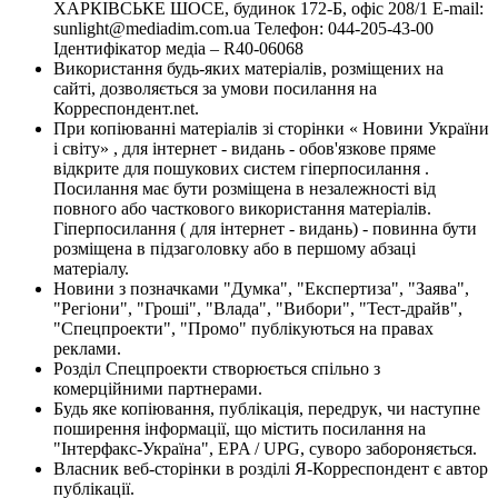
ХАРКІВСЬКЕ ШОСЕ, будинок 172-Б, офіс 208/1 E-mail:
sunlight@mediadim.com.ua
Телефон: 044-205-43-00
Ідентифікатор медіа – R40-06068
Використання будь-яких матеріалів, розміщених на
сайті, дозволяється за умови посилання на
Корреспондент.net.
При копіюванні матеріалів зі сторінки « Новини України
і світу» , для інтернет - видань - обов'язкове пряме
відкрите для пошукових систем гіперпосилання .
Посилання має бути розміщена в незалежності від
повного або часткового використання матеріалів.
Гіперпосилання ( для інтернет - видань) - повинна бути
розміщена в підзаголовку або в першому абзаці
матеріалу.
Новини з позначками "Думка", "Експертиза", "Заява",
"Регіони", "Гроші", "Влада", "Вибори", "Тест-драйв",
"Спецпроекти", "Промо" публікуються на правах
реклами.
Розділ Спецпроекти створюється спільно з
комерційними партнерами.
Будь яке копіювання, публікація, передрук, чи наступне
поширення інформації, що містить посилання на
"Інтерфакс-Україна", EPA / UPG, суворо забороняється.
Власник веб-сторінки в розділі Я-Корреспондент є автор
публікації.