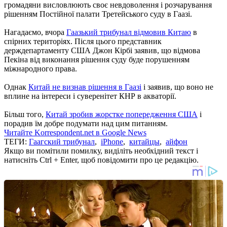
громадяни висловлюють своє невдоволення і розчарування
рішенням Постійної палати Третейського суду в Гаазі.
Нагадаємо, вчора
Гаазький трибунал відмовив Китаю
в
спірних територіях. Після цього представник
держдепартаменту США Джон Кірбі заявив, що відмова
Пекіна від виконання рішення суду буде порушенням
міжнародного права.
Однак
Китай не визнав рішення в Гаазі
і заявив, що воно не
вплине на інтереси і суверенітет КНР в акваторії.
Більш того,
Китай зробив жорстке попередження США
і
порадив їм добре подумати над цим питанням.
Читайте Korrespondent.net в Google News
ТЕГИ:
Гаагский трибунал
,
iPhone
,
китайцы
,
айфон
Якщо ви помітили помилку, виділіть необхідний текст і
натисніть Ctrl + Enter, щоб повідомити про це редакцію.