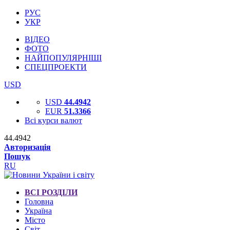
РУС
УКР
ВІДЕО
ФОТО
НАЙПОПУЛЯРНІШІ
СПЕЦПРОЕКТИ
USD
USD
44.4942
EUR
51.3366
Всі курси валют
44.4942
Авторизація
Пошук
RU
ВСІ РОЗДІЛИ
Головна
Україна
Місто
Світ