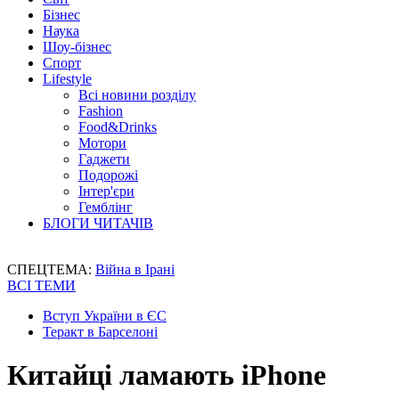
Бізнес
Наука
Шоу-бізнес
Спорт
Lifestyle
Всі новини розділу
Fashion
Food&Drinks
Мотори
Гаджети
Подорожі
Інтер'єри
Гемблінг
БЛОГИ ЧИТАЧІВ
СПЕЦТЕМА:
Війна в Ірані
ВСІ ТЕМИ
Вступ України в ЄС
Теракт в Барселоні
Китайці ламають iPhone