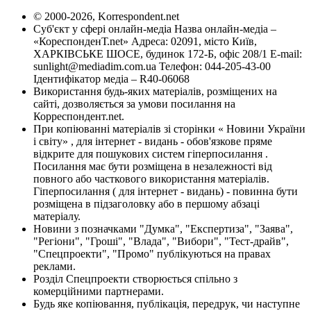
© 2000-2026, Korrespondent.net
Суб'єкт у сфері онлайн-медіа Назва онлайн-медіа –
«КореспонденТ.net» Адреса: 02091, місто Київ,
ХАРКІВСЬКЕ ШОСЕ, будинок 172-Б, офіс 208/1 E-mail:
sunlight@mediadim.com.ua
Телефон: 044-205-43-00
Ідентифікатор медіа – R40-06068
Використання будь-яких матеріалів, розміщених на
сайті, дозволяється за умови посилання на
Корреспондент.net.
При копіюванні матеріалів зі сторінки « Новини України
і світу» , для інтернет - видань - обов'язкове пряме
відкрите для пошукових систем гіперпосилання .
Посилання має бути розміщена в незалежності від
повного або часткового використання матеріалів.
Гіперпосилання ( для інтернет - видань) - повинна бути
розміщена в підзаголовку або в першому абзаці
матеріалу.
Новини з позначками "Думка", "Експертиза", "Заява",
"Регіони", "Гроші", "Влада", "Вибори", "Тест-драйв",
"Спецпроекти", "Промо" публікуються на правах
реклами.
Розділ Спецпроекти створюється спільно з
комерційними партнерами.
Будь яке копіювання, публікація, передрук, чи наступне