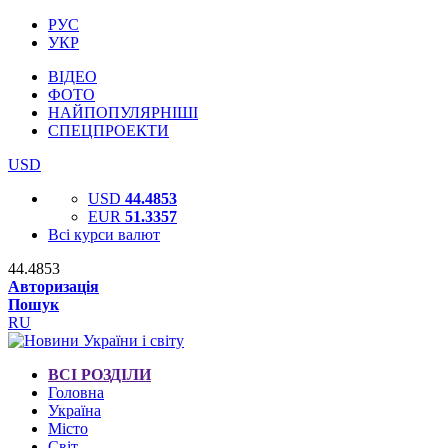
РУС
УКР
ВІДЕО
ФОТО
НАЙПОПУЛЯРНІШІ
СПЕЦПРОЕКТИ
USD
USD
44.4853
EUR
51.3357
Всі курси валют
44.4853
Авторизація
Пошук
RU
ВСІ РОЗДІЛИ
Головна
Україна
Місто
Світ