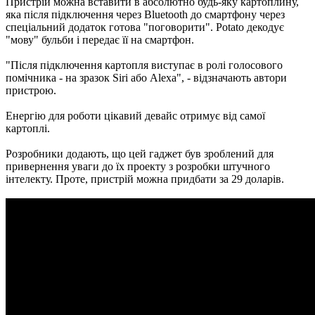
Пристрій можна вставити в абсолютно будь-яку картоплину,
яка після підключення через Bluetooth до смартфону через
спеціальний додаток готова "поговорити". Potato декодує
"мову" бульби і передає її на смартфон.
"Після підключення картопля виступає в ролі голосового
помічника - на зразок Siri або Alexa", - відзначають автори
пристрою.
Енергію для роботи цікавий девайс отримує від самої
картоплі.
Розробники додають, що цей гаджет був зроблений для
привернення уваги до їх проекту з розробки штучного
інтелекту. Проте, пристрій можна придбати за 29 доларів.