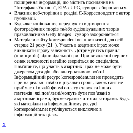
поширення інформації, що містить посилання на
"Інтерфакс-Україна", EPA / UPG, суворо забороняється.
Власник веб-сторінки в розділі Я-Корреспондент є автор
публікації.
Будь-яке копіювання, передрук та відтворення
фотографічних творів та/або аудіовізуальних творів
правовласника Getty Images - суворо забороняється.
Матеріали сайту korrespondent.net призначені для осіб
старше 21 року (21+). Участь в азартних іграх може
викликати ігрову залежність. Дотримуйтесь правил
(принципів) відповідальної гри. При виявленні перших
ознак залежності негайно зверніться до спеціаліста.
Пам'ятайте, що участь в азартних іграх не може бути
джерелом доходів або альтернативою роботі.
Інформаційний ресурс korrespondent.net не проводить
ігри на реальні та/або віртуальні гроші, також сайт не
приймає ні в якій формі оплату ставок та інших
платежів, які пов’язані/можуть бути пов’язані з
азартними іграми, букмекерами чи тоталізаторами. Будь-
які матеріали на інформаційному ресурсі
korrespondent.net публікуються виключно в
інформаційних цілях.
X