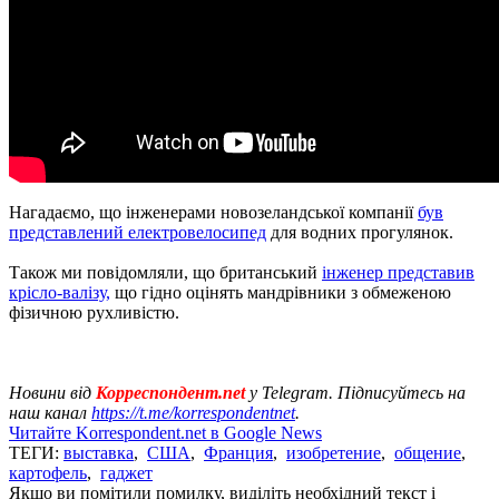
Нагадаємо, що інженерами новозеландської компанії
був
представлений електровелосипед
для водних прогулянок.
Також ми повідомляли, що британський
інженер представив
крісло-валізу,
що гідно оцінять мандрівники з обмеженою
фізичною рухливістю.
Новини від
Корреспондент.net
у Telegram. Підписуйтесь на
наш канал
https://t.me/korrespondentnet
.
Читайте Korrespondent.net в Google News
ТЕГИ:
выставка
,
США
,
Франция
,
изобретение
,
общение
,
картофель
,
гаджет
Якщо ви помітили помилку, виділіть необхідний текст і