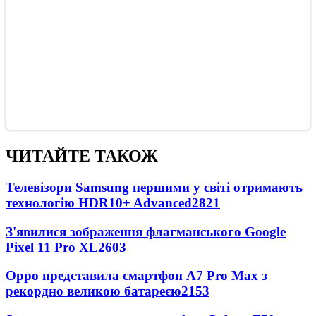
ЧИТАЙТЕ ТАКОЖ
Телевізори Samsung першими у світі отримають
технологію HDR10+ Advanced
2821
З'явилися зображення флагманського Google
Pixel 11 Pro XL
2603
Oppo представила смартфон A7 Pro Max з
рекордно великою батареєю
2153