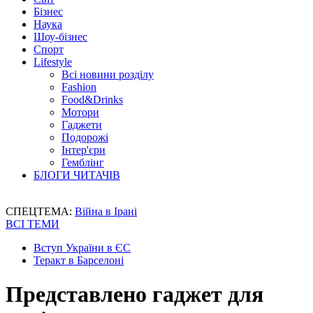
Бізнес
Наука
Шоу-бізнес
Спорт
Lifestyle
Всі новини розділу
Fashion
Food&Drinks
Мотори
Гаджети
Подорожі
Інтер'єри
Гемблінг
БЛОГИ ЧИТАЧІВ
СПЕЦТЕМА:
Війна в Ірані
ВСІ ТЕМИ
Вступ України в ЄС
Теракт в Барселоні
Представлено гаджет для