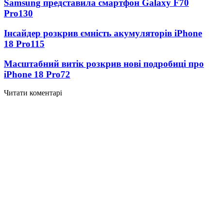
Samsung представила смартфон Galaxy F70
Pro
130
Інсайдер розкрив ємність акумуляторів iPhone
18 Pro
115
Масштабний витік розкрив нові подробиці про
iPhone 18 Pro
72
Читати коментарі