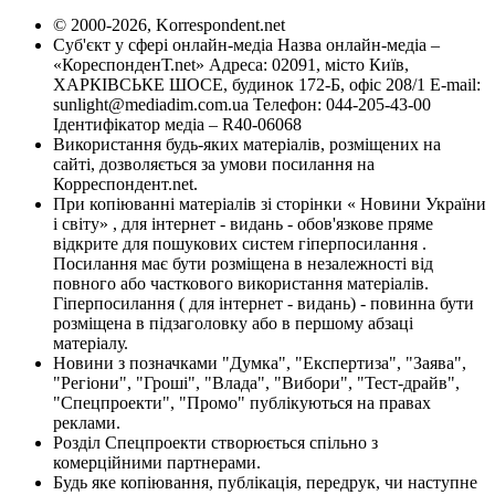
© 2000-2026, Korrespondent.net
Суб'єкт у сфері онлайн-медіа Назва онлайн-медіа –
«КореспонденТ.net» Адреса: 02091, місто Київ,
ХАРКІВСЬКЕ ШОСЕ, будинок 172-Б, офіс 208/1 E-mail:
sunlight@mediadim.com.ua
Телефон: 044-205-43-00
Ідентифікатор медіа – R40-06068
Використання будь-яких матеріалів, розміщених на
сайті, дозволяється за умови посилання на
Корреспондент.net.
При копіюванні матеріалів зі сторінки « Новини України
і світу» , для інтернет - видань - обов'язкове пряме
відкрите для пошукових систем гіперпосилання .
Посилання має бути розміщена в незалежності від
повного або часткового використання матеріалів.
Гіперпосилання ( для інтернет - видань) - повинна бути
розміщена в підзаголовку або в першому абзаці
матеріалу.
Новини з позначками "Думка", "Експертиза", "Заява",
"Регіони", "Гроші", "Влада", "Вибори", "Тест-драйв",
"Спецпроекти", "Промо" публікуються на правах
реклами.
Розділ Спецпроекти створюється спільно з
комерційними партнерами.
Будь яке копіювання, публікація, передрук, чи наступне