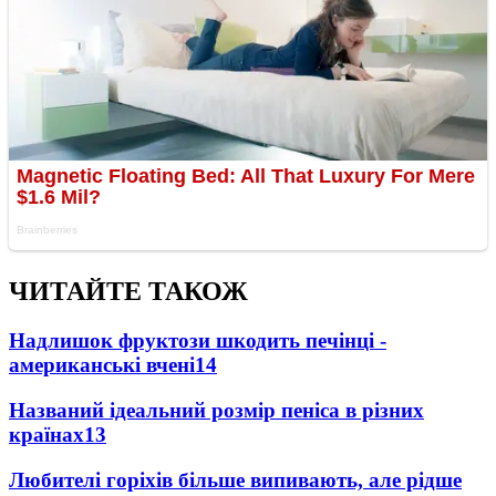
ЧИТАЙТЕ ТАКОЖ
Надлишок фруктози шкодить печінці -
американські вчені
14
Названий ідеальний розмір пеніса в різних
країнах
13
Любителі горіхів більше випивають, але рідше