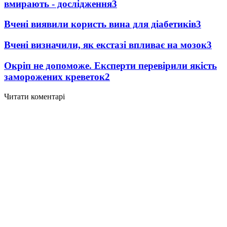
вмирають - дослідження
3
Вчені виявили користь вина для діабетиків
3
Вчені визначили, як екстазі впливає на мозок
3
Окріп не допоможе. Експерти перевірили якість
заморожених креветок
2
Читати коментарі