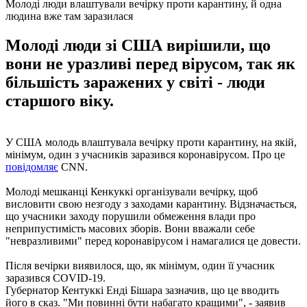
Молоді люди влаштували вечірку проти карантину, й одна
людина вже там заразилася
Молоді люди зі США вирішили, що
вони не уразливі перед вірусом, так як
більшість заражених у світі - люди
старшого віку.
У США молодь влаштувала вечірку проти карантину, на якій,
мінімум, один з учасників заразився коронавірусом. Про це
повідомляє
CNN.
Молоді мешканці Кенкуккі організували вечірку, щоб
висловити свою незгоду з заходами карантину. Відзначається,
що учасники заходу порушили обмеження влади про
неприпустимість масових зборів. Вони вважали себе
"невразливими" перед коронавірусом і намагалися це довести.
Після вечірки виявилося, що, як мінімум, один її учасник
заразився COVID-19.
Губернатор Кентуккі Енді Бішара зазначив, що це вводить
його в сказ. "Ми повинні бути набагато кращими", - заявив