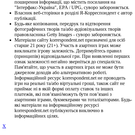
поширення інформації, що містить посилання на
"Інтерфакс-Україна", EPA / UPG, суворо забороняється.
Власник веб-сторінки в розділі Я-Корреспондент є автор
публікації.
Будь-яке копіювання, передрук та відтворення
фотографічних творів та/або аудіовізуальних творів
правовласника Getty Images - суворо забороняється.
Матеріали сайту korrespondent.net призначені для осіб
старше 21 року (21+). Участь в азартних іграх може
викликати ігрову залежність. Дотримуйтесь правил
(принципів) відповідальної гри. При виявленні перших
ознак залежності негайно зверніться до спеціаліста.
Пам'ятайте, що участь в азартних іграх не може бути
джерелом доходів або альтернативою роботі.
Інформаційний ресурс korrespondent.net не проводить
ігри на реальні та/або віртуальні гроші, також сайт не
приймає ні в якій формі оплату ставок та інших
платежів, які пов’язані/можуть бути пов’язані з
азартними іграми, букмекерами чи тоталізаторами. Будь-
які матеріали на інформаційному ресурсі
korrespondent.net публікуються виключно в
інформаційних цілях.
X