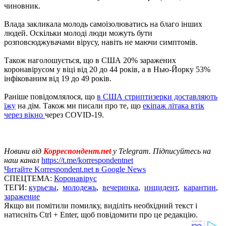
чиновник.
Влада закликала молодь самоізолюватись на благо інших
людей. Оскільки молоді люди можуть бути
розповсюджувачами вірусу, навіть не маючи симптомів.
Також наголошується, що в США 20% заражених
коронавірусом у віці від 20 до 44 років, а в Нью-Йорку 53%
інфікованим від 19 до 49 років.
Раніше повідомлялося, що
в США стриптизерки доставляють
їжу
на дім. Також ми писали про те, що
екіпаж літака втік
через вікно
через COVID-19.
Новини від
Корреспондент.net
у Telegram. Підписуйтесь на
наш канал
https://t.me/korrespondentnet
Читайте Korrespondent.net в Google News
СПЕЦТЕМА:
Коронавірус
ТЕГИ:
курьезы
,
молодежь
,
вечеринка
,
инцидент
,
карантин
,
заражение
Якщо ви помітили помилку, виділіть необхідний текст і
натисніть Ctrl + Enter, щоб повідомити про це редакцію.