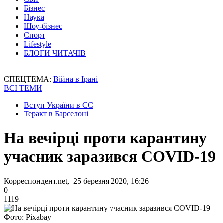
Бізнес
Наука
Шоу-бізнес
Спорт
Lifestyle
БЛОГИ ЧИТАЧІВ
СПЕЦТЕМА:
Війна в Ірані
ВСІ ТЕМИ
Вступ України в ЄС
Теракт в Барселоні
На вечірці проти карантину
учасник заразився COVID-19
Корреспондент.net, 25 березня 2020, 16:26
0
1119
Фото: Pixabay