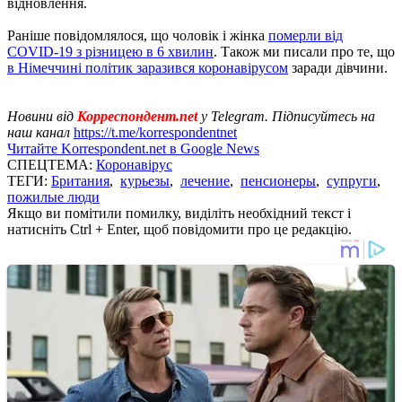
відновлення.
Раніше повідомлялося, що чоловік і жінка
померли від
COVID-19 з різницею в 6 хвилин
. Також ми писали про те, що
в Німеччині політик заразився коронавірусом
заради дівчини.
Новини від
Корреспондент.net
у Telegram. Підписуйтесь на
наш канал
https://t.me/korrespondentnet
Читайте Korrespondent.net в Google News
СПЕЦТЕМА:
Коронавірус
ТЕГИ:
Британия
,
курьезы
,
лечение
,
пенсионеры
,
супруги
,
пожилые люди
Якщо ви помітили помилку, виділіть необхідний текст і
натисніть Ctrl + Enter, щоб повідомити про це редакцію.