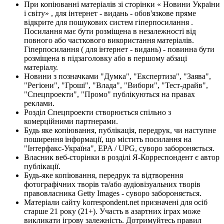
При копіюванні матеріалів зі сторінки « Новини України
і світу» , для інтернет - видань - обов'язкове пряме
відкрите для пошукових систем гіперпосилання .
Посилання має бути розміщена в незалежності від
повного або часткового використання матеріалів.
Гіперпосилання ( для інтернет - видань) - повинна бути
розміщена в підзаголовку або в першому абзаці
матеріалу.
Новини з позначками "Думка", "Експертиза", "Заява",
"Регіони", "Гроші", "Влада", "Вибори", "Тест-драйв",
"Спецпроекти", "Промо" публікуються на правах
реклами.
Розділ Спецпроекти створюється спільно з
комерційними партнерами.
Будь яке копіювання, публікація, передрук, чи наступне
поширення інформації, що містить посилання на
"Інтерфакс-Україна", EPA / UPG, суворо забороняється.
Власник веб-сторінки в розділі Я-Корреспондент є автор
публікації.
Будь-яке копіювання, передрук та відтворення
фотографічних творів та/або аудіовізуальних творів
правовласника Getty Images - суворо забороняється.
Матеріали сайту korrespondent.net призначені для осіб
старше 21 року (21+). Участь в азартних іграх може
викликати ігрову залежність. Дотримуйтесь правил