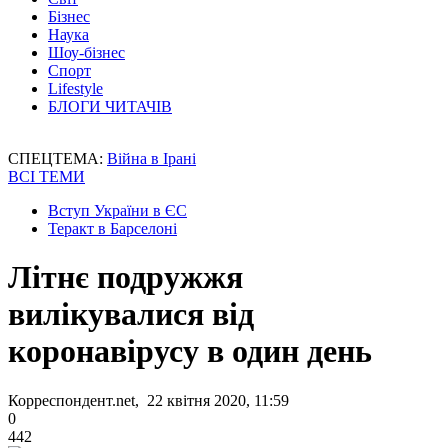
Бізнес
Наука
Шоу-бізнес
Спорт
Lifestyle
БЛОГИ ЧИТАЧІВ
СПЕЦТЕМА:
Війна в Ірані
ВСІ ТЕМИ
Вступ України в ЄС
Теракт в Барселоні
Літнє подружжя
вилікувалися від
коронавірусу в один день
Корреспондент.net, 22 квітня 2020, 11:59
0
442