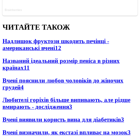
ЧИТАЙТЕ ТАКОЖ
Надлишок фруктози шкодить печінці -
американські вчені
12
Названий ідеальний розмір пеніса в різних
країнах
11
Вчені пояснили любов чоловіків до жіночих
грудей
4
Любителі горіхів більше випивають, але рідше
вмирають - дослідження
3
Вчені виявили користь вина для діабетиків
3
Вчені визначили, як екстазі впливає на мозок
3