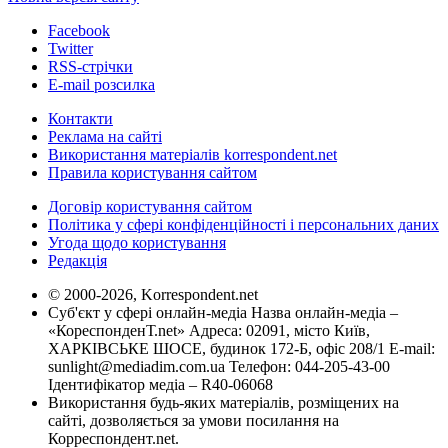
Facebook
Twitter
RSS-стрічки
E-mail розсилка
Контакти
Реклама на сайті
Використання матеріалів korrespondent.net
Правила користування сайтом
Договір користування сайтом
Політика у сфері конфіденційності і персональних даних
Угода щодо користування
Редакція
© 2000-2026, Korrespondent.net
Суб'єкт у сфері онлайн-медіа Назва онлайн-медіа –
«КореспонденТ.net» Адреса: 02091, місто Київ,
ХАРКІВСЬКЕ ШОСЕ, будинок 172-Б, офіс 208/1 E-mail:
sunlight@mediadim.com.ua
Телефон: 044-205-43-00
Ідентифікатор медіа – R40-06068
Використання будь-яких матеріалів, розміщених на
сайті, дозволяється за умови посилання на
Корреспондент.net.