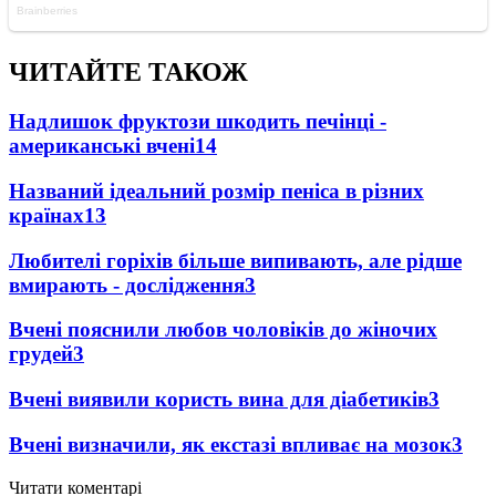
ЧИТАЙТЕ ТАКОЖ
Надлишок фруктози шкодить печінці -
американські вчені
14
Названий ідеальний розмір пеніса в різних
країнах
13
Любителі горіхів більше випивають, але рідше
вмирають - дослідження
3
Вчені пояснили любов чоловіків до жіночих
грудей
3
Вчені виявили користь вина для діабетиків
3
Вчені визначили, як екстазі впливає на мозок
3
Читати коментарі