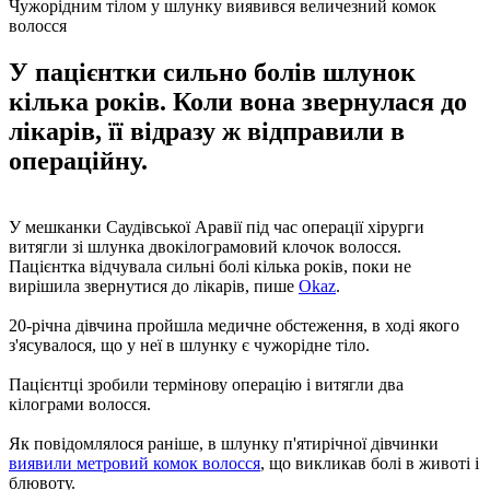
Чужорідним тілом у шлунку виявився величезний комок
волосся
У пацієнтки сильно болів шлунок
кілька років. Коли вона звернулася до
лікарів, її відразу ж відправили в
операційну.
У мешканки Саудівської Аравії під час операції хірурги
витягли зі шлунка двокілограмовий клочок волосся.
Пацієнтка відчувала сильні болі кілька років, поки не
вирішила звернутися до лікарів, пише
Okaz
.
20-річна дівчина пройшла медичне обстеження, в ході якого
з'ясувалося, що у неї в шлунку є чужорідне тіло.
Пацієнтці зробили термінову операцію і витягли два
кілограми волосся.
Як повідомлялося раніше, в шлунку п'ятирічної дівчинки
виявили метровий комок волосся
, що викликав болі в животі і
блювоту.