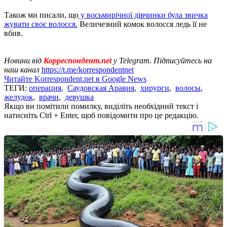
Також ми писали, що
у восьмирічної дівчинки була звичка
жувати своє волосся.
Величезний комок волосся ледь її не
вбив.
Новини від
Корреспондент.net
у Telegram. Підписуйтесь на
наш канал
https://t.me/korrespondentnet
Читайте Korrespondent.net в Google News
ТЕГИ:
операция
,
Саудовская Аравия
,
хирурги
,
волосы
,
желудок
,
врачи
,
девушка
Якщо ви помітили помилку, виділіть необхідний текст і
натисніть Ctrl + Enter, щоб повідомити про це редакцію.