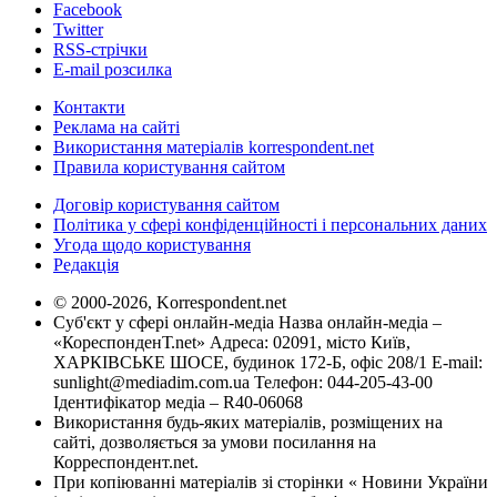
Facebook
Twitter
RSS-стрічки
E-mail розсилка
Контакти
Реклама на сайті
Використання матеріалів korrespondent.net
Правила користування сайтом
Договір користування сайтом
Політика у сфері конфіденційності і персональних даних
Угода щодо користування
Редакція
© 2000-2026, Korrespondent.net
Суб'єкт у сфері онлайн-медіа Назва онлайн-медіа –
«КореспонденТ.net» Адреса: 02091, місто Київ,
ХАРКІВСЬКЕ ШОСЕ, будинок 172-Б, офіс 208/1 E-mail:
sunlight@mediadim.com.ua
Телефон: 044-205-43-00
Ідентифікатор медіа – R40-06068
Використання будь-яких матеріалів, розміщених на
сайті, дозволяється за умови посилання на
Корреспондент.net.
При копіюванні матеріалів зі сторінки « Новини України