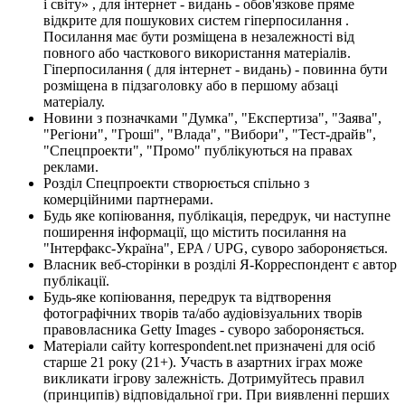
і світу» , для інтернет - видань - обов'язкове пряме
відкрите для пошукових систем гіперпосилання .
Посилання має бути розміщена в незалежності від
повного або часткового використання матеріалів.
Гіперпосилання ( для інтернет - видань) - повинна бути
розміщена в підзаголовку або в першому абзаці
матеріалу.
Новини з позначками "Думка", "Експертиза", "Заява",
"Регіони", "Гроші", "Влада", "Вибори", "Тест-драйв",
"Спецпроекти", "Промо" публікуються на правах
реклами.
Розділ Спецпроекти створюється спільно з
комерційними партнерами.
Будь яке копіювання, публікація, передрук, чи наступне
поширення інформації, що містить посилання на
"Інтерфакс-Україна", EPA / UPG, суворо забороняється.
Власник веб-сторінки в розділі Я-Корреспондент є автор
публікації.
Будь-яке копіювання, передрук та відтворення
фотографічних творів та/або аудіовізуальних творів
правовласника Getty Images - суворо забороняється.
Матеріали сайту korrespondent.net призначені для осіб
старше 21 року (21+). Участь в азартних іграх може
викликати ігрову залежність. Дотримуйтесь правил
(принципів) відповідальної гри. При виявленні перших