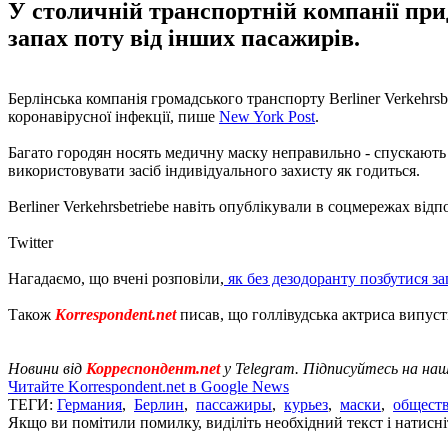
У столичній транспортній компанії при
запах поту від інших пасажирів.
Берлінська компанія громадського транспорту Berliner Verkehrs
коронавірусної інфекції, пише
New York Post
.
Багато городян носять медичну маску неправильно - спускають з 
використовувати засіб індивідуального захисту як годиться.
Berliner Verkehrsbetriebe навіть опублікували в соцмережах від
Twitter
Нагадаємо, що вчені розповіли,
як без дезодоранту позбутися за
Також
Korrespondent.net
писав, що голлівудська актриса випус
Новини від
Корреспондент.net
у Telegram. Підписуйтесь на на
Читайте Korrespondent.net в Google News
ТЕГИ:
Германия
,
Берлин
,
пассажиры
,
курьез
,
маски
,
общест
Якщо ви помітили помилку, виділіть необхідний текст і натисніт