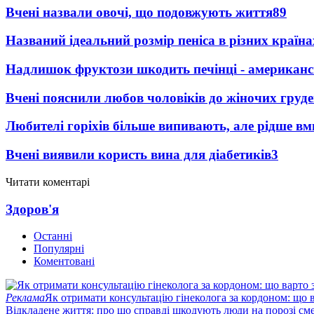
Вчені назвали овочі, що подовжують життя
89
Названий ідеальний розмір пеніса в різних країна
Надлишок фруктози шкодить печінці - американсь
Вчені пояснили любов чоловіків до жіночих груд
Любителі горіхів більше випивають, але рідше вм
Вчені виявили користь вина для діабетиків
3
Читати коментарі
Здоров'я
Останні
Популярні
Коментовані
Реклама
Як отримати консультацію гінеколога за кордоном: що 
Відкладене життя: про що справді шкодують люди на порозі сме