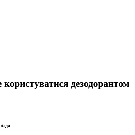
е користуватися дезодорантом
ріддя