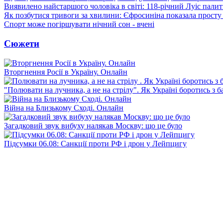
Виявилено найстаршого чоловіка в світі: 118-річний Луіс палить
Як позбутися тривоги за хвилини: Єфросиніна показала просту
Спорт може погіршувати нічний сон - вчені
Сюжети
Вторгнення Росії в Україну. Онлайн
"Полювати на лучника, а не на стрілу". Як Україні боротись з 
Війна на Близькому Сході. Онлайн
Загадковий звук вибуху налякав Москву: що це було
Підсумки 06.08: Санкції проти РФ і дрон у Лейпцигу