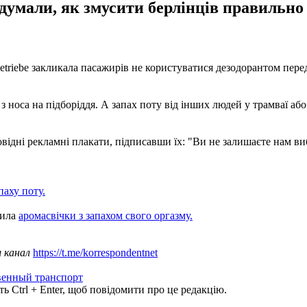
думали, як змусити берлінців правильно
betriebe закликала пасажирів не користуватися дезодорантом пер
носа на підборіддя. А запах поту від інших людей у трамваї або 
повідні рекламні плакати, підписавши їх: "Ви не залишаєте нам ви
паху поту.
тила
аромасвічки з запахом свого оргазму.
ш канал
https://t.me/korrespondentnet
венный транспорт
ь Ctrl + Enter, щоб повідомити про це редакцію.