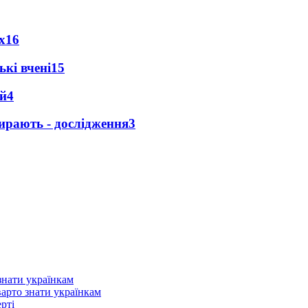
х
16
кі вчені
15
ей
4
ирають - дослідження
3
варто знати українкам
рті