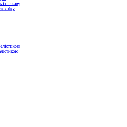
 і п'є каву
 техніку
балістикою