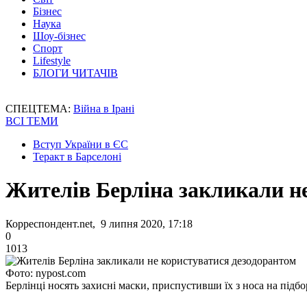
Бізнес
Наука
Шоу-бізнес
Спорт
Lifestyle
БЛОГИ ЧИТАЧІВ
СПЕЦТЕМА:
Війна в Ірані
ВСІ ТЕМИ
Вступ України в ЄС
Теракт в Барселоні
Жителів Берліна закликали н
Корреспондент.net, 9 липня 2020, 17:18
0
1013
Фото: nypost.com
Берлінці носять захисні маски, приспустивши їх з носа на підбо