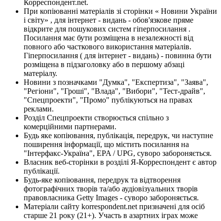
Корреспондент.net.
При копіюванні матеріалів зі сторінки « Новини України
і світу» , для інтернет - видань - обов'язкове пряме
відкрите для пошукових систем гіперпосилання .
Посилання має бути розміщена в незалежності від
повного або часткового використання матеріалів.
Гіперпосилання ( для інтернет - видань) - повинна бути
розміщена в підзаголовку або в першому абзаці
матеріалу.
Новини з позначками "Думка", "Експертиза", "Заява",
"Регіони", "Гроші", "Влада", "Вибори", "Тест-драйв",
"Спецпроекти", "Промо" публікуються на правах
реклами.
Розділ Спецпроекти створюється спільно з
комерційними партнерами.
Будь яке копіювання, публікація, передрук, чи наступне
поширення інформації, що містить посилання на
"Інтерфакс-Україна", EPA / UPG, суворо забороняється.
Власник веб-сторінки в розділі Я-Корреспондент є автор
публікації.
Будь-яке копіювання, передрук та відтворення
фотографічних творів та/або аудіовізуальних творів
правовласника Getty Images - суворо забороняється.
Матеріали сайту korrespondent.net призначені для осіб
старше 21 року (21+). Участь в азартних іграх може