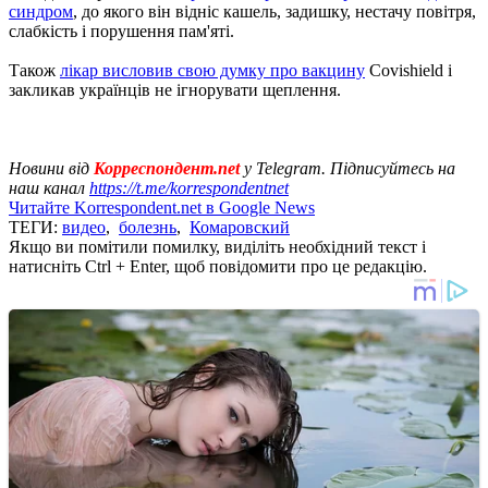
синдром
, до якого він відніс кашель, задишку, нестачу повітря,
слабкість і порушення пам'яті.
Також
лікар висловив свою думку про вакцину
Covishield і
закликав українців не ігнорувати щеплення.
Новини від
Корреспондент.net
у Telegram. Підписуйтесь на
наш канал
https://t.me/korrespondentnet
Читайте Korrespondent.net в Google News
ТЕГИ:
видео
,
болезнь
,
Комаровский
Якщо ви помітили помилку, виділіть необхідний текст і
натисніть Ctrl + Enter, щоб повідомити про це редакцію.