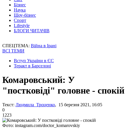
Бізнес
Наука
Шоу-бізнес
Спорт
Lifestyle
БЛОГИ ЧИТАЧІВ
СПЕЦТЕМА:
Війна в Ірані
ВСІ ТЕМИ
Вступ України в ЄС
Теракт в Барселоні
Комаровський: У
"постковіді" головне - спокій
Текст:
Людмила Троценко
, 15 березня 2021, 16:05
0
1223
Фото: instagram.com/doctor_komarovskiy